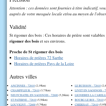
Attention : ces données sont fournies à titre indicatif, vou
auprès de votre mosquée locale et/ou au moyen de l'obser
Validité
St rigomer des bois : Ces horaires de prière sont valables 
rigomer des bois
et ses environs.
Proche de St rigomer des bois
Horaires de prières 72 Sarthe
Horaires de prières Pays de la Loire
Autres villes
ANCINNES - 72610
(2,19km)
LE BUISSON - 72610
(2,
CHAMPFLEUR - 72610
(3,73km)
LIVET EN SAOSNOIS - 7
NEUFCHATEL EN SAOSNOIS - 72600
(5,26km)
LIGNIERES LA CARELLE
ST PATERNE - 72610
(5,56km)
BOURG LE ROI - 72610
(
LOUVIGNY - 72600
(5,79km)
CHERISAY - 72610
(5,95