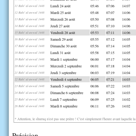
Lundi 24 août
05:46
07:06
14:07
11 Rabi' al-awwal 1448
Mardi 25 août
05:48
07:07
14:06
12 Rabi' al-awwal 1448
Mercredi 26 août
05:50
07:08
14:06
13 Rabi' al-awwal 1448
Jeudi 27 août
05:51
07:10
14:06
14 Rabi' al-awwal 1448
Vendredi 28 août
05:53
07:11
14:06
15 Rabi' al-awwal 1448
Samedi 29 août
05:55
07:12
14:05
16 Rabi' al-awwal 1448
Dimanche 30 août
05:56
07:14
14:05
17 Rabi' al-awwal 1448
Lundi 31 août
05:58
07:15
14:05
18 Rabi' al-awwal 1448
Mardi 1 septembre
06:00
07:17
14:04
19 Rabi' al-awwal 1448
Mercredi 2 septembre
06:01
07:18
14:04
20 Rabi' al-awwal 1448
Jeudi 3 septembre
06:03
07:19
14:04
21 Rabi' al-awwal 1448
Vendredi 4 septembre
06:05
07:21
14:03
22 Rabi' al-awwal 1448
Samedi 5 septembre
06:06
07:22
14:03
23 Rabi' al-awwal 1448
Dimanche 6 septembre
06:08
07:24
14:03
24 Rabi' al-awwal 1448
Lundi 7 septembre
06:09
07:25
14:02
25 Rabi' al-awwal 1448
Mardi 8 septembre
06:11
07:26
14:02
26 Rabi' al-awwal 1448
* Attention, le shuruq n'est pas une prière ! C'est simplement l'heure avant laquelle l
Précision