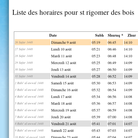
Liste des horaires pour st rigomer des bois
Date
Subh
Shuruq *
Zhur
Dimanche 9 août
05:19
06:45
14:10
26 Safar 1448
Lundi 10 août
05:21
06:46
14:10
27 Safar 1448
Mardi 11 août
05:23
06:48
14:10
28 Safar 1448
Mercredi 12 août
05:25
06:49
14:09
29 Safar 1448
Jeudi 13 août
05:27
06:50
14:09
30 Safar 1448
Vendredi 14 août
05:28
06:52
14:09
31 Safar 1448
Samedi 15 août
05:30
06:53
14:09
2 Rabi' al-awwal 1448
Dimanche 16 août
05:32
06:54
14:09
3 Rabi' al-awwal 1448
Lundi 17 août
05:34
06:56
14:08
4 Rabi' al-awwal 1448
Mardi 18 août
05:36
06:57
14:08
5 Rabi' al-awwal 1448
Mercredi 19 août
05:37
06:59
14:08
6 Rabi' al-awwal 1448
Jeudi 20 août
05:39
07:00
14:08
7 Rabi' al-awwal 1448
Vendredi 21 août
05:41
07:01
14:07
8 Rabi' al-awwal 1448
Samedi 22 août
05:43
07:03
14:07
9 Rabi' al-awwal 1448
Dimanche 23 août
05:44
07:04
14:07
10 Rabi' al-awwal 1448