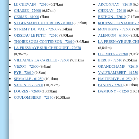
LE CHEVAIN - 72610
(6,27km)
ARCONNAY - 72610
(6,
CHASSE - 72600
(6,87km)
CHENAY - 72610
(6,94km
CERISE - 61000
(7km)
BETHON - 72610
(7,12km
ST GERMAIN DU CORBEIS - 61000
(7,35km)
ROUESSE FONTAINE - 7
ST REMY DU VAL - 72600
(7,54km)
MONTIGNY - 72600
(7,8
OISSEAU LE PETIT - 72610
(7,93km)
ALENCON - 61000
(8,35
THOIRE SOUS CONTENSOR - 72610
(8,65km)
LA FRESNAYE SUR CHE
LA FRESNAYE SUR CHEDOUET - 72670
(8,84km)
(8,96km)
LES MEES - 72260
(9,08k
VILLAINES LA CARELLE - 72600
(9,11km)
BERUS - 72610
(9,35km)
VEZOT - 72600
(9,4km)
GRANDCHAMP - 72610
FYE - 72610
(9,8km)
VALFRAMBERT - 61250
SEMALLE - 61250
(10,1km)
HAUTERIVE - 61250
(10,
SAOSNES - 72600
(10,21km)
PANON - 72600
(10,3km)
LOUZES - 72600
(10,33km)
DAMIGNY - 61250
(10,5
COULOMBIERS - 72130
(10,58km)