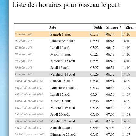
Liste des horaires pour oisseau le petit
Date
Subh
Shuruq *
Zhur
Samedi 8 août
05:18
06:44
14:10
25 Safar 1448
Dimanche 9 août
05:20
06:45
14:10
26 Safar 1448
Lundi 10 août
05:22
06:47
14:10
27 Safar 1448
Mardi 11 août
05:23
06:48
14:10
28 Safar 1448
Mercredi 12 août
05:25
06:49
14:10
29 Safar 1448
Jeudi 13 août
05:27
06:51
14:10
30 Safar 1448
Vendredi 14 août
05:29
06:52
14:09
31 Safar 1448
Samedi 15 août
05:31
06:54
14:09
2 Rabi' al-awwal 1448
Dimanche 16 août
05:32
06:55
14:09
3 Rabi' al-awwal 1448
Lundi 17 août
05:34
06:56
14:09
4 Rabi' al-awwal 1448
Mardi 18 août
05:36
06:58
14:09
5 Rabi' al-awwal 1448
Mercredi 19 août
05:38
06:59
14:08
6 Rabi' al-awwal 1448
Jeudi 20 août
05:40
07:00
14:08
7 Rabi' al-awwal 1448
Vendredi 21 août
05:41
07:02
14:08
8 Rabi' al-awwal 1448
Samedi 22 août
05:43
07:03
14:08
9 Rabi' al-awwal 1448
Dimanche 23 août
05:45
07:05
14:07
10 Rabi' al-awwal 1448