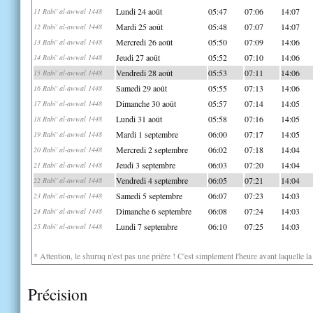
Lundi 24 août
05:47
07:06
14:07
11 Rabi' al-awwal 1448
Mardi 25 août
05:48
07:07
14:07
12 Rabi' al-awwal 1448
Mercredi 26 août
05:50
07:09
14:06
13 Rabi' al-awwal 1448
Jeudi 27 août
05:52
07:10
14:06
14 Rabi' al-awwal 1448
Vendredi 28 août
05:53
07:11
14:06
15 Rabi' al-awwal 1448
Samedi 29 août
05:55
07:13
14:06
16 Rabi' al-awwal 1448
Dimanche 30 août
05:57
07:14
14:05
17 Rabi' al-awwal 1448
Lundi 31 août
05:58
07:16
14:05
18 Rabi' al-awwal 1448
Mardi 1 septembre
06:00
07:17
14:05
19 Rabi' al-awwal 1448
Mercredi 2 septembre
06:02
07:18
14:04
20 Rabi' al-awwal 1448
Jeudi 3 septembre
06:03
07:20
14:04
21 Rabi' al-awwal 1448
Vendredi 4 septembre
06:05
07:21
14:04
22 Rabi' al-awwal 1448
Samedi 5 septembre
06:07
07:23
14:03
23 Rabi' al-awwal 1448
Dimanche 6 septembre
06:08
07:24
14:03
24 Rabi' al-awwal 1448
Lundi 7 septembre
06:10
07:25
14:03
25 Rabi' al-awwal 1448
* Attention, le shuruq n'est pas une prière ! C'est simplement l'heure avant laquelle l
Précision