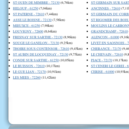
ST OUEN DE MIMBRE - 72130
(6,76km)
ST GERMAIN SUR SARTH
HELOUP - 61250
(7,04km)
ANCINNES - 72610
(7,11
ST PATERNE - 72610
(7,44km)
ST GERMAIN DU CORBEI
ASSE LE BOISNE - 72130
(7,58km)
ST RIGOMER DES BOIS -
MIEUXCE - 61250
(7,98km)
MOULINS LE CARBONNE
LOUVIGNY - 72600
(8,64km)
GRANDCHAMP - 72610
FRESNAY SUR SARTHE - 72130
(8,96km)
ALENCON - 61000
(9,16
SOUGE LE GANELON - 72130
(9,25km)
LIVET EN SAOSNOIS - 7
THOIRE SOUS CONTENSOR - 72610
(9,45km)
CHERANCE - 72170
(9,4
ST AUBIN DE LOCQUENAY - 72130
(9,75km)
LE CHEVAIN - 72610
(9,
CONDE SUR SARTHE - 61250
(10,05km)
PIACE - 72170
(10,17km)
LE BUISSON - 72610
(10,17km)
ST CENERI LE GEREI - 6
LE GUE LIAN - 72170
(10,91km)
CERISE - 61000
(10,93km
LES MEES - 72260
(11,42km)