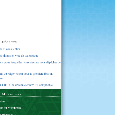
s récents
 si vous y étiez
ues photos en vrac de La Mecque
sons pour lesquelles vous devriez vous dépêcher de
s du Niger voient pour la première fois un
anc
CCIF : Une décennie contre l’islamophobie
e Musulman
lim
elle du Musulman
er Ramadan 2019