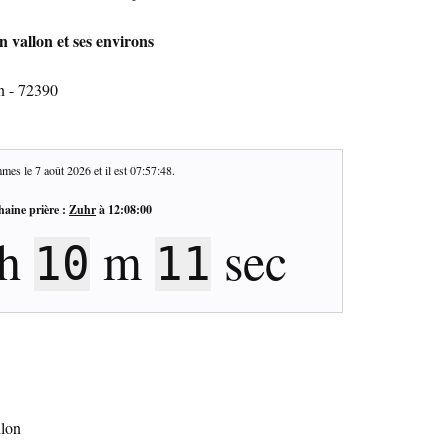
 vallon et ses environs
n - 72390
mes le
7 août 2026
et il est
07:57:49
.
haine prière :
Zuhr
à
12:08:00
h
m
sec
10
10
llon