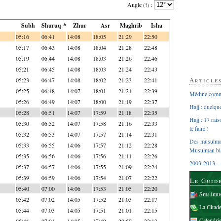
Angle
:
(?)
Subh
Shuruq *
Zhur
Asr
Maghrib
Isha
05:16
06:41
14:08
18:05
21:29
22:50
05:17
06:43
14:08
18:04
21:28
22:48
05:19
06:44
14:08
18:03
21:26
22:46
05:21
06:45
14:08
18:03
21:24
22:43
Article
05:23
06:47
14:08
18:02
21:23
22:41
05:25
06:48
14:07
18:01
21:21
22:39
Médine comme
05:26
06:49
14:07
18:00
21:19
22:37
Hajj : quelq
05:28
06:51
14:07
17:59
21:18
22:35
Hajj : 17 rai
05:30
06:52
14:07
17:58
21:16
22:33
le faire !
05:32
06:53
14:07
17:57
21:14
22:31
Des musulman
05:33
06:55
14:06
17:57
21:12
22:28
Musulman bl
05:35
06:56
14:06
17:56
21:11
22:26
2003-2013 – 
05:37
06:57
14:06
17:55
21:09
22:24
05:39
06:59
14:06
17:54
21:07
22:22
Le Guid
05:40
07:00
14:06
17:53
21:05
22:20
Sms4mus
05:42
07:02
14:05
17:52
21:03
22:17
La Citad
05:44
07:03
14:05
17:51
21:01
22:15
Calendri
05:46
07:04
14:05
17:49
20:59
22:13