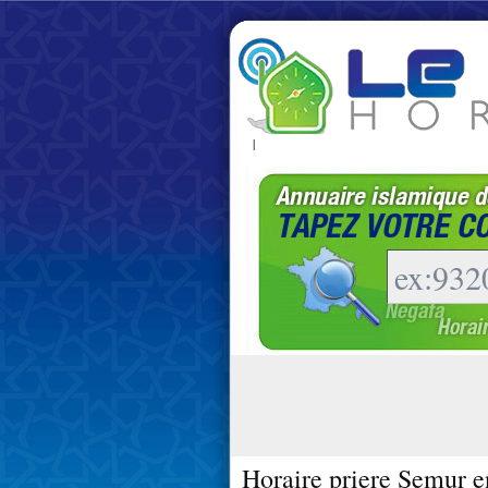
|
Horaire priere Semur e