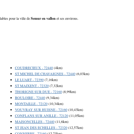
lables pour la ville de
Semur en vallon
et ses environs.
COUDRECIEUX - 72440
(4km)
ST MICHEL DE CHAVAIGNES - 72440
(6,03km)
LE LUART - 72390
(7,16km)
ST MAIXENT - 72320
(7,32km)
THORIGNE SUR DUE - 72160
(8,99km)
BOULOIRE - 72440
(9,34km)
MONTAILLE - 72120
(10,34km)
VOUVRAY SUR HUISNE - 72160
(10,43km)
CONFLANS SUR ANILLE - 72120
(11,05km)
MAISONCELLES - 72440
(11,6km)
ST JEAN DES ECHELLES - 72320
(12,57km)
CONNERRE - 72160
(12,73km)