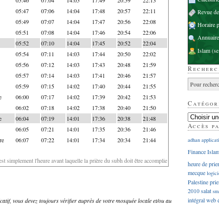
05:47
07:06
14:04
17:48
20:57
22:11
Revue d
05:49
07:07
14:04
17:47
20:56
22:08
Horaire p
05:51
07:08
14:04
17:46
20:54
22:06
Annuaire
05:52
07:10
14:04
17:45
20:52
22:04
Islam
(se
05:54
07:11
14:03
17:44
20:50
22:02
05:56
07:12
14:03
17:43
20:48
21:59
Recherc
05:57
07:14
14:03
17:41
20:46
21:57
05:59
07:15
14:02
17:40
20:44
21:55
e
06:00
07:17
14:02
17:39
20:42
21:53
Catégor
06:02
07:18
14:02
17:38
20:40
21:50
e
06:04
07:19
14:01
17:36
20:38
21:48
Accès p
06:05
07:21
14:01
17:35
20:36
21:46
re
06:07
07:22
14:01
17:34
20:34
21:44
adhan
applicat
Finance Isla
'est simplement l'heure avant laquelle la prière du subh doit être accomplie
heure de prie
mecque
logici
Palestine
prie
2010
salat
sm
intégral
web
dicatif, vous devez toujours vérifier auprès de votre mosquée locale et/ou au