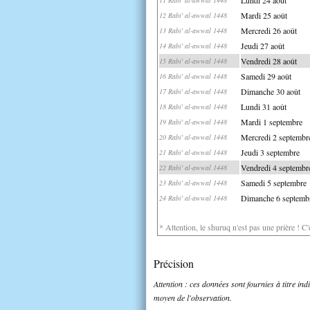
Mardi 25 août
12 Rabi' al-awwal 1448
Mercredi 26 août
13 Rabi' al-awwal 1448
Jeudi 27 août
14 Rabi' al-awwal 1448
Vendredi 28 août
15 Rabi' al-awwal 1448
Samedi 29 août
16 Rabi' al-awwal 1448
Dimanche 30 août
17 Rabi' al-awwal 1448
Lundi 31 août
18 Rabi' al-awwal 1448
Mardi 1 septembre
19 Rabi' al-awwal 1448
Mercredi 2 septembr
20 Rabi' al-awwal 1448
Jeudi 3 septembre
21 Rabi' al-awwal 1448
Vendredi 4 septembr
22 Rabi' al-awwal 1448
Samedi 5 septembre
23 Rabi' al-awwal 1448
Dimanche 6 septemb
24 Rabi' al-awwal 1448
* Attention, le shuruq n'est pas une prière ! C
Précision
Attention : ces données sont fournies à titre in
moyen de l'observation.