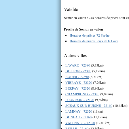
Validité
Semur en vallon : Ces horaires de prière sont va
Proche de Semur en vallon
Horaires de prières 72 Sarthe
Horaires de prières Pays de la Loire
Autres villes
LAVARE - 72390
(3,33km)
DOLLON - 72390
(5,17km)
BOUER - 72390
(6,71km)
VIBRAYE - 72320
(7,26km)
BERFAY - 72320
(8,86km)
CHAMPROND - 72320
(9,08km)
ECORPAIN - 72120
(9,69km)
SCEAUX SUR HUISNE - 72160
(10,42km)
LAMNAY - 72320
(11km)
DUNEAU - 72160
(11,19km)
VALENNES - 72320
(12,01km)
BEILLE - 72160
(12,59km)