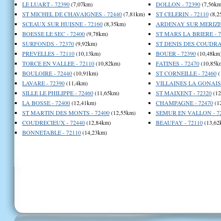
LE LUART - 72390
(7,07km)
DOLLON - 72390
(7,56km
ST MICHEL DE CHAVAIGNES - 72440
(7,81km)
ST CELERIN - 72110
(8,2
SCEAUX SUR HUISNE - 72160
(8,35km)
ARDENAY SUR MERIZE 
BOESSE LE SEC - 72400
(9,78km)
ST MARS LA BRIERE - 7
SURFONDS - 72370
(9,92km)
ST DENIS DES COUDRAI
PREVELLES - 72110
(10,13km)
BOUER - 72390
(10,48km
TORCE EN VALLEE - 72110
(10,82km)
FATINES - 72470
(10,85k
BOULOIRE - 72440
(10,91km)
ST CORNEILLE - 72460
(
LAVARE - 72390
(11,4km)
VILLAINES LA GONAIS 
SILLE LE PHILIPPE - 72460
(11,65km)
ST MAIXENT - 72320
(12
LA BOSSE - 72400
(12,41km)
CHAMPAGNE - 72470
(1
ST MARTIN DES MONTS - 72400
(12,55km)
SEMUR EN VALLON - 7
COUDRECIEUX - 72440
(12,84km)
BEAUFAY - 72110
(13,62
BONNETABLE - 72110
(14,23km)