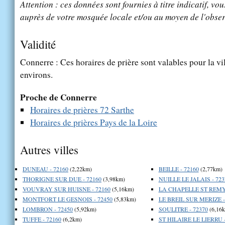
Attention : ces données sont fournies à titre indicatif, vou
auprès de votre mosquée locale et/ou au moyen de l'obser
Validité
Connerre : Ces horaires de prière sont valables pour la vi
environs.
Proche de Connerre
Horaires de prières 72 Sarthe
Horaires de prières Pays de la Loire
Autres villes
DUNEAU - 72160
(2,22km)
BEILLE - 72160
(2,77km)
THORIGNE SUR DUE - 72160
(3,98km)
NUILLE LE JALAIS - 723
VOUVRAY SUR HUISNE - 72160
(5,16km)
LA CHAPELLE ST REMY 
MONTFORT LE GESNOIS - 72450
(5,83km)
LE BREIL SUR MERIZE -
LOMBRON - 72450
(5,92km)
SOULITRE - 72370
(6,16
TUFFE - 72160
(6,2km)
ST HILAIRE LE LIERRU -