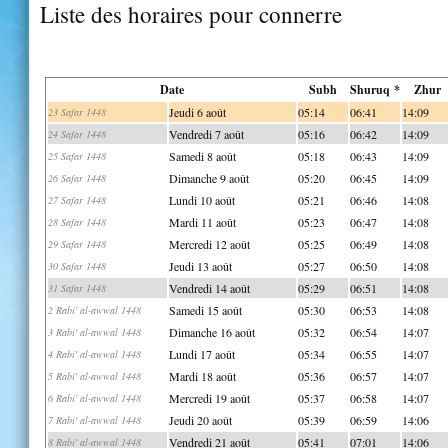
Liste des horaires pour connerre
Date
Subh
Shuruq *
Zhur
Jeudi 6 août
05:14
06:41
14:09
23 Safar 1448
Vendredi 7 août
05:16
06:42
14:09
24 Safar 1448
Samedi 8 août
05:18
06:43
14:09
25 Safar 1448
Dimanche 9 août
05:20
06:45
14:09
26 Safar 1448
Lundi 10 août
05:21
06:46
14:08
27 Safar 1448
Mardi 11 août
05:23
06:47
14:08
28 Safar 1448
Mercredi 12 août
05:25
06:49
14:08
29 Safar 1448
Jeudi 13 août
05:27
06:50
14:08
30 Safar 1448
Vendredi 14 août
05:29
06:51
14:08
31 Safar 1448
Samedi 15 août
05:30
06:53
14:08
2 Rabi' al-awwal 1448
Dimanche 16 août
05:32
06:54
14:07
3 Rabi' al-awwal 1448
Lundi 17 août
05:34
06:55
14:07
4 Rabi' al-awwal 1448
Mardi 18 août
05:36
06:57
14:07
5 Rabi' al-awwal 1448
Mercredi 19 août
05:37
06:58
14:07
6 Rabi' al-awwal 1448
Jeudi 20 août
05:39
06:59
14:06
7 Rabi' al-awwal 1448
Vendredi 21 août
05:41
07:01
14:06
8 Rabi' al-awwal 1448