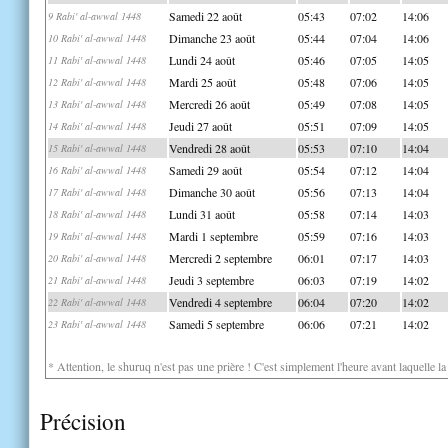
Samedi 22 août
05:43
07:02
14:06
9 Rabi' al-awwal 1448
Dimanche 23 août
05:44
07:04
14:06
10 Rabi' al-awwal 1448
Lundi 24 août
05:46
07:05
14:05
11 Rabi' al-awwal 1448
Mardi 25 août
05:48
07:06
14:05
12 Rabi' al-awwal 1448
Mercredi 26 août
05:49
07:08
14:05
13 Rabi' al-awwal 1448
Jeudi 27 août
05:51
07:09
14:05
14 Rabi' al-awwal 1448
Vendredi 28 août
05:53
07:10
14:04
15 Rabi' al-awwal 1448
Samedi 29 août
05:54
07:12
14:04
16 Rabi' al-awwal 1448
Dimanche 30 août
05:56
07:13
14:04
17 Rabi' al-awwal 1448
Lundi 31 août
05:58
07:14
14:03
18 Rabi' al-awwal 1448
Mardi 1 septembre
05:59
07:16
14:03
19 Rabi' al-awwal 1448
Mercredi 2 septembre
06:01
07:17
14:03
20 Rabi' al-awwal 1448
Jeudi 3 septembre
06:03
07:19
14:02
21 Rabi' al-awwal 1448
Vendredi 4 septembre
06:04
07:20
14:02
22 Rabi' al-awwal 1448
Samedi 5 septembre
06:06
07:21
14:02
23 Rabi' al-awwal 1448
* Attention, le shuruq n'est pas une prière ! C'est simplement l'heure avant laquelle l
Précision