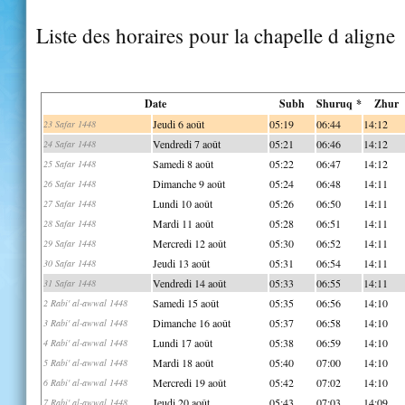
Liste des horaires pour la chapelle d aligne
Date
Subh
Shuruq *
Zhur
Jeudi 6 août
05:19
06:44
14:12
23 Safar 1448
Vendredi 7 août
05:21
06:46
14:12
24 Safar 1448
Samedi 8 août
05:22
06:47
14:12
25 Safar 1448
Dimanche 9 août
05:24
06:48
14:11
26 Safar 1448
Lundi 10 août
05:26
06:50
14:11
27 Safar 1448
Mardi 11 août
05:28
06:51
14:11
28 Safar 1448
Mercredi 12 août
05:30
06:52
14:11
29 Safar 1448
Jeudi 13 août
05:31
06:54
14:11
30 Safar 1448
Vendredi 14 août
05:33
06:55
14:11
31 Safar 1448
Samedi 15 août
05:35
06:56
14:10
2 Rabi' al-awwal 1448
Dimanche 16 août
05:37
06:58
14:10
3 Rabi' al-awwal 1448
Lundi 17 août
05:38
06:59
14:10
4 Rabi' al-awwal 1448
Mardi 18 août
05:40
07:00
14:10
5 Rabi' al-awwal 1448
Mercredi 19 août
05:42
07:02
14:10
6 Rabi' al-awwal 1448
Jeudi 20 août
05:43
07:03
14:09
7 Rabi' al-awwal 1448