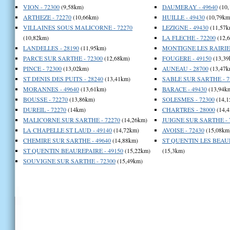
VION - 72300
(9,58km)
DAUMERAY - 49640
(10,
ARTHEZE - 72270
(10,66km)
HUILLE - 49430
(10,79km
VILLAINES SOUS MALICORNE - 72270
LEZIGNE - 49430
(11,57k
(10,82km)
LA FLECHE - 72200
(12,
LANDELLES - 28190
(11,95km)
MONTIGNE LES RAIRIES
PARCE SUR SARTHE - 72300
(12,68km)
FOUGERE - 49150
(13,39
PINCE - 72300
(13,02km)
AUNEAU - 28700
(13,47k
ST DENIS DES PUITS - 28240
(13,41km)
SABLE SUR SARTHE - 7
MORANNES - 49640
(13,61km)
BARACE - 49430
(13,94k
BOUSSE - 72270
(13,86km)
SOLESMES - 72300
(14,1
DUREIL - 72270
(14km)
CHARTRES - 28000
(14,4
MALICORNE SUR SARTHE - 72270
(14,26km)
JUIGNE SUR SARTHE - 
LA CHAPELLE ST LAUD - 49140
(14,72km)
AVOISE - 72430
(15,08km
CHEMIRE SUR SARTHE - 49640
(14,88km)
ST QUENTIN LES BEAUR
ST QUENTIN BEAUREPAIRE - 49150
(15,22km)
(15,3km)
SOUVIGNE SUR SARTHE - 72300
(15,49km)