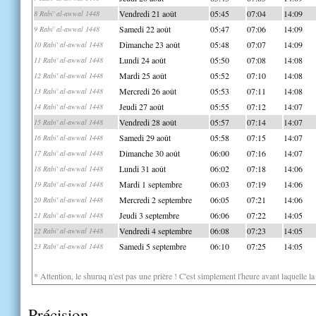
Vendredi 21 août
05:45
07:04
14:09
8 Rabi' al-awwal 1448
Samedi 22 août
05:47
07:06
14:09
9 Rabi' al-awwal 1448
Dimanche 23 août
05:48
07:07
14:09
10 Rabi' al-awwal 1448
Lundi 24 août
05:50
07:08
14:08
11 Rabi' al-awwal 1448
Mardi 25 août
05:52
07:10
14:08
12 Rabi' al-awwal 1448
Mercredi 26 août
05:53
07:11
14:08
13 Rabi' al-awwal 1448
Jeudi 27 août
05:55
07:12
14:07
14 Rabi' al-awwal 1448
Vendredi 28 août
05:57
07:14
14:07
15 Rabi' al-awwal 1448
Samedi 29 août
05:58
07:15
14:07
16 Rabi' al-awwal 1448
Dimanche 30 août
06:00
07:16
14:07
17 Rabi' al-awwal 1448
Lundi 31 août
06:02
07:18
14:06
18 Rabi' al-awwal 1448
Mardi 1 septembre
06:03
07:19
14:06
19 Rabi' al-awwal 1448
Mercredi 2 septembre
06:05
07:21
14:06
20 Rabi' al-awwal 1448
Jeudi 3 septembre
06:06
07:22
14:05
21 Rabi' al-awwal 1448
Vendredi 4 septembre
06:08
07:23
14:05
22 Rabi' al-awwal 1448
Samedi 5 septembre
06:10
07:25
14:05
23 Rabi' al-awwal 1448
* Attention, le shuruq n'est pas une prière ! C'est simplement l'heure avant laquelle l
Précision