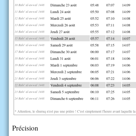
Dimanche 23 août
05:48
07:07
14:09
10 Rabi' al-awwal 1448
Lundi 24 août
05:50
07:08
14:09
11 Rabi' al-awwal 1448
Mardi 25 août
05:52
07:10
14:08
12 Rabi' al-awwal 1448
Mercredi 26 août
05:53
07:11
14:08
13 Rabi' al-awwal 1448
Jeudi 27 août
05:55
07:12
14:08
14 Rabi' al-awwal 1448
Vendredi 28 août
05:57
07:14
14:07
15 Rabi' al-awwal 1448
Samedi 29 août
05:58
07:15
14:07
16 Rabi' al-awwal 1448
Dimanche 30 août
06:00
07:17
14:07
17 Rabi' al-awwal 1448
Lundi 31 août
06:01
07:18
14:06
18 Rabi' al-awwal 1448
Mardi 1 septembre
06:03
07:19
14:06
19 Rabi' al-awwal 1448
Mercredi 2 septembre
06:05
07:21
14:06
20 Rabi' al-awwal 1448
Jeudi 3 septembre
06:06
07:22
14:06
21 Rabi' al-awwal 1448
Vendredi 4 septembre
06:08
07:23
14:05
22 Rabi' al-awwal 1448
Samedi 5 septembre
06:10
07:25
14:05
23 Rabi' al-awwal 1448
Dimanche 6 septembre
06:11
07:26
14:05
24 Rabi' al-awwal 1448
* Attention, le shuruq n'est pas une prière ! C'est simplement l'heure avant laquelle l
Précision