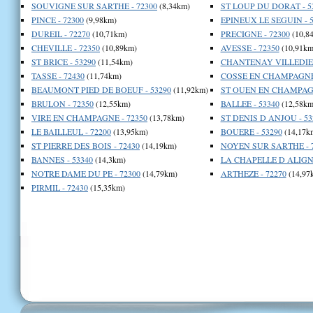
SOUVIGNE SUR SARTHE - 72300
(8,34km)
ST LOUP DU DORAT - 5
PINCE - 72300
(9,98km)
EPINEUX LE SEGUIN - 5
DUREIL - 72270
(10,71km)
PRECIGNE - 72300
(10,8
CHEVILLE - 72350
(10,89km)
AVESSE - 72350
(10,91km
ST BRICE - 53290
(11,54km)
CHANTENAY VILLEDIEU
TASSE - 72430
(11,74km)
COSSE EN CHAMPAGNE 
BEAUMONT PIED DE BOEUF - 53290
(11,92km)
ST OUEN EN CHAMPAGN
BRULON - 72350
(12,55km)
BALLEE - 53340
(12,58km
VIRE EN CHAMPAGNE - 72350
(13,78km)
ST DENIS D ANJOU - 53
LE BAILLEUL - 72200
(13,95km)
BOUERE - 53290
(14,17k
ST PIERRE DES BOIS - 72430
(14,19km)
NOYEN SUR SARTHE - 
BANNES - 53340
(14,3km)
LA CHAPELLE D ALIGNE
NOTRE DAME DU PE - 72300
(14,79km)
ARTHEZE - 72270
(14,97
PIRMIL - 72430
(15,35km)