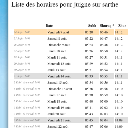
Liste des horaires pour juigne sur sarthe
Date
Subh
Shuruq *
Zhur
Vendredi 7 août
05:20
06:46
14:12
24 Safar 1448
Samedi 8 août
05:22
06:47
14:12
25 Safar 1448
Dimanche 9 août
05:24
06:48
14:12
26 Safar 1448
Lundi 10 août
05:26
06:50
14:12
27 Safar 1448
Mardi 11 août
05:27
06:51
14:11
28 Safar 1448
Mercredi 12 août
05:29
06:52
14:11
29 Safar 1448
Jeudi 13 août
05:31
06:54
14:11
30 Safar 1448
Vendredi 14 août
05:33
06:55
14:11
31 Safar 1448
Samedi 15 août
05:34
06:56
14:11
2 Rabi' al-awwal 1448
Dimanche 16 août
05:36
06:58
14:10
3 Rabi' al-awwal 1448
Lundi 17 août
05:38
06:59
14:10
4 Rabi' al-awwal 1448
Mardi 18 août
05:40
07:00
14:10
5 Rabi' al-awwal 1448
Mercredi 19 août
05:41
07:02
14:10
6 Rabi' al-awwal 1448
Jeudi 20 août
05:43
07:03
14:10
7 Rabi' al-awwal 1448
Vendredi 21 août
05:45
07:04
14:09
8 Rabi' al-awwal 1448
Samedi 22 août
05:47
07:06
14:09
9 Rabi' al-awwal 1448