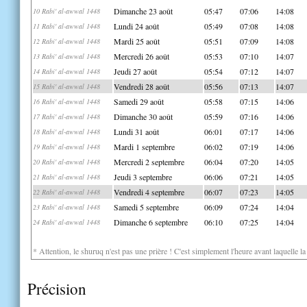
Dimanche 23 août
05:47
07:06
14:08
10 Rabi' al-awwal 1448
Lundi 24 août
05:49
07:08
14:08
11 Rabi' al-awwal 1448
Mardi 25 août
05:51
07:09
14:08
12 Rabi' al-awwal 1448
Mercredi 26 août
05:53
07:10
14:07
13 Rabi' al-awwal 1448
Jeudi 27 août
05:54
07:12
14:07
14 Rabi' al-awwal 1448
Vendredi 28 août
05:56
07:13
14:07
15 Rabi' al-awwal 1448
Samedi 29 août
05:58
07:15
14:06
16 Rabi' al-awwal 1448
Dimanche 30 août
05:59
07:16
14:06
17 Rabi' al-awwal 1448
Lundi 31 août
06:01
07:17
14:06
18 Rabi' al-awwal 1448
Mardi 1 septembre
06:02
07:19
14:06
19 Rabi' al-awwal 1448
Mercredi 2 septembre
06:04
07:20
14:05
20 Rabi' al-awwal 1448
Jeudi 3 septembre
06:06
07:21
14:05
21 Rabi' al-awwal 1448
Vendredi 4 septembre
06:07
07:23
14:05
22 Rabi' al-awwal 1448
Samedi 5 septembre
06:09
07:24
14:04
23 Rabi' al-awwal 1448
Dimanche 6 septembre
06:10
07:25
14:04
24 Rabi' al-awwal 1448
* Attention, le shuruq n'est pas une prière ! C'est simplement l'heure avant laquelle l
Précision