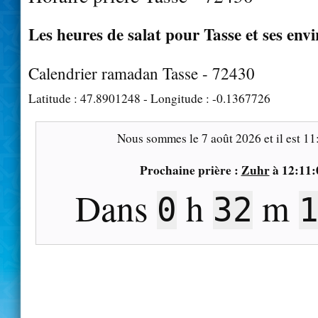
Les heures de salat pour Tasse et ses env
Calendrier ramadan Tasse - 72430
Latitude :
47.8901248
- Longitude :
-0.1367726
Nous sommes le
7 août 2026
et il est
11
Prochaine prière :
Zuhr
à
12:11:
Dans
h
m
0
32