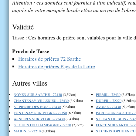
Attention : ces données sont fournies à titre indicatif, vou
auprès de votre mosquée locale et/ou au moyen de l'obser
Validité
Tasse : Ces horaires de prière sont valables pour la ville 
Proche de Tasse
Horaires de prières 72 Sarthe
Horaires de prières Pays de la Loire
Autres villes
NOYEN SUR SARTHE - 72430
(3,59km)
PIRMIL - 72430
(3,87km)
CHANTENAY VILLEDIEU - 72430
(3,91km)
DUREIL - 72270
(5,26km)
ST PIERRE DES BOIS - 72430
(5,64km)
AVOISE - 72430
(5,93km)
FONTENAY SUR VEGRE - 72350
(6,51km)
PARCE SUR SARTHE - 7
ASNIERES SUR VEGRE - 72430
(7,41km)
ST JEAN DU BOIS - 724
ST OUEN EN CHAMPAGNE - 72350
(7,7km)
FERCE SUR SARTHE - 7
MAIGNE - 72210
(8,13km)
ST CHRISTOPHE EN CH