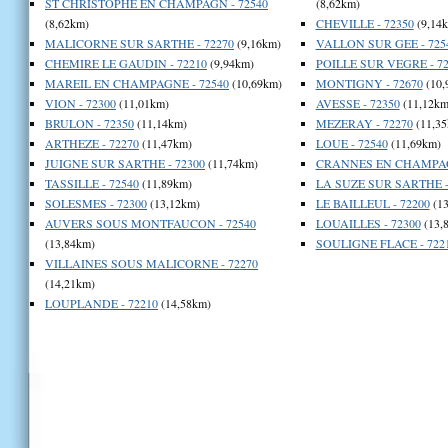
ST CHRISTOPHE EN CHAMPAGN - 72540
(8,62km)
(8,62km)
CHEVILLE - 72350
(9,14
MALICORNE SUR SARTHE - 72270
(9,16km)
VALLON SUR GEE - 725
CHEMIRE LE GAUDIN - 72210
(9,94km)
POILLE SUR VEGRE - 72
MAREIL EN CHAMPAGNE - 72540
(10,69km)
MONTIGNY - 72670
(10,
VION - 72300
(11,01km)
AVESSE - 72350
(11,12km
BRULON - 72350
(11,14km)
MEZERAY - 72270
(11,35
ARTHEZE - 72270
(11,47km)
LOUE - 72540
(11,69km)
JUIGNE SUR SARTHE - 72300
(11,74km)
CRANNES EN CHAMPAGN
TASSILLE - 72540
(11,89km)
LA SUZE SUR SARTHE -
SOLESMES - 72300
(13,12km)
LE BAILLEUL - 72200
(13
AUVERS SOUS MONTFAUCON - 72540
LOUAILLES - 72300
(13,
(13,84km)
SOULIGNE FLACE - 722
VILLAINES SOUS MALICORNE - 72270
(14,21km)
LOUPLANDE - 72210
(14,58km)