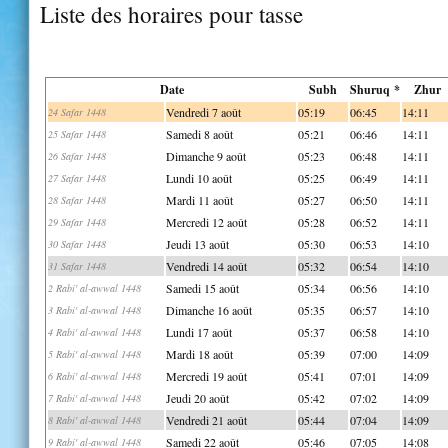
Liste des horaires pour tasse
Date
Subh
Shuruq *
Zhur
Vendredi 7 août
05:19
06:45
14:11
24 Safar 1448
Samedi 8 août
05:21
06:46
14:11
25 Safar 1448
Dimanche 9 août
05:23
06:48
14:11
26 Safar 1448
Lundi 10 août
05:25
06:49
14:11
27 Safar 1448
Mardi 11 août
05:27
06:50
14:11
28 Safar 1448
Mercredi 12 août
05:28
06:52
14:11
29 Safar 1448
Jeudi 13 août
05:30
06:53
14:10
30 Safar 1448
Vendredi 14 août
05:32
06:54
14:10
31 Safar 1448
Samedi 15 août
05:34
06:56
14:10
2 Rabi' al-awwal 1448
Dimanche 16 août
05:35
06:57
14:10
3 Rabi' al-awwal 1448
Lundi 17 août
05:37
06:58
14:10
4 Rabi' al-awwal 1448
Mardi 18 août
05:39
07:00
14:09
5 Rabi' al-awwal 1448
Mercredi 19 août
05:41
07:01
14:09
6 Rabi' al-awwal 1448
Jeudi 20 août
05:42
07:02
14:09
7 Rabi' al-awwal 1448
Vendredi 21 août
05:44
07:04
14:09
8 Rabi' al-awwal 1448
Samedi 22 août
05:46
07:05
14:08
9 Rabi' al-awwal 1448