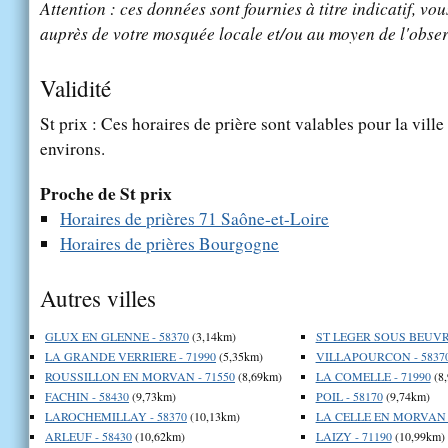
Attention : ces données sont fournies à titre indicatif, vou
auprès de votre mosquée locale et/ou au moyen de l'obser
Validité
St prix : Ces horaires de prière sont valables pour la vill
environs.
Proche de St prix
Horaires de prières 71 Saône-et-Loire
Horaires de prières Bourgogne
Autres villes
GLUX EN GLENNE - 58370
(3,14km)
ST LEGER SOUS BEUVRA
LA GRANDE VERRIERE - 71990
(5,35km)
VILLAPOURCON - 5837
ROUSSILLON EN MORVAN - 71550
(8,69km)
LA COMELLE - 71990
(8
FACHIN - 58430
(9,73km)
POIL - 58170
(9,74km)
LAROCHEMILLAY - 58370
(10,13km)
LA CELLE EN MORVAN -
ARLEUF - 58430
(10,62km)
LAIZY - 71190
(10,99km)