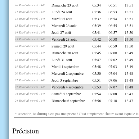
Dimanche 23 août
05:34
06:51
13:51
10 Rabi' al-awwal 1448
Lundi 24 août
05:36
06:53
13:51
11 Rabi' al-awwal 1448
Mardi 25 août
05:37
06:54
13:51
12 Rabi' al-awwal 1448
Mercredi 26 août
05:39
06:55
13:51
13 Rabi' al-awwal 1448
Jeudi 27 août
05:41
06:57
13:50
14 Rabi' al-awwal 1448
Vendredi 28 août
05:42
06:58
13:50
15 Rabi' al-awwal 1448
Samedi 29 août
05:44
06:59
13:50
16 Rabi' al-awwal 1448
Dimanche 30 août
05:45
07:00
13:49
17 Rabi' al-awwal 1448
Lundi 31 août
05:47
07:02
13:49
18 Rabi' al-awwal 1448
Mardi 1 septembre
05:48
07:03
13:49
19 Rabi' al-awwal 1448
Mercredi 2 septembre
05:50
07:04
13:48
20 Rabi' al-awwal 1448
Jeudi 3 septembre
05:51
07:06
13:48
21 Rabi' al-awwal 1448
Vendredi 4 septembre
05:53
07:07
13:48
22 Rabi' al-awwal 1448
Samedi 5 septembre
05:54
07:08
13:47
23 Rabi' al-awwal 1448
Dimanche 6 septembre
05:56
07:10
13:47
24 Rabi' al-awwal 1448
* Attention, le shuruq n'est pas une prière ! C'est simplement l'heure avant laquelle l
Précision