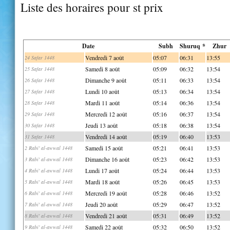
Liste des horaires pour st prix
Date
Subh
Shuruq *
Zhur
Vendredi 7 août
05:07
06:31
13:55
24 Safar 1448
Samedi 8 août
05:09
06:32
13:54
25 Safar 1448
Dimanche 9 août
05:11
06:33
13:54
26 Safar 1448
Lundi 10 août
05:13
06:34
13:54
27 Safar 1448
Mardi 11 août
05:14
06:36
13:54
28 Safar 1448
Mercredi 12 août
05:16
06:37
13:54
29 Safar 1448
Jeudi 13 août
05:18
06:38
13:54
30 Safar 1448
Vendredi 14 août
05:19
06:40
13:53
31 Safar 1448
Samedi 15 août
05:21
06:41
13:53
2 Rabi' al-awwal 1448
Dimanche 16 août
05:23
06:42
13:53
3 Rabi' al-awwal 1448
Lundi 17 août
05:24
06:44
13:53
4 Rabi' al-awwal 1448
Mardi 18 août
05:26
06:45
13:53
5 Rabi' al-awwal 1448
Mercredi 19 août
05:28
06:46
13:52
6 Rabi' al-awwal 1448
Jeudi 20 août
05:29
06:47
13:52
7 Rabi' al-awwal 1448
Vendredi 21 août
05:31
06:49
13:52
8 Rabi' al-awwal 1448
Samedi 22 août
05:32
06:50
13:52
9 Rabi' al-awwal 1448