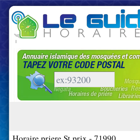
|
Horaire priere St prix - 71990