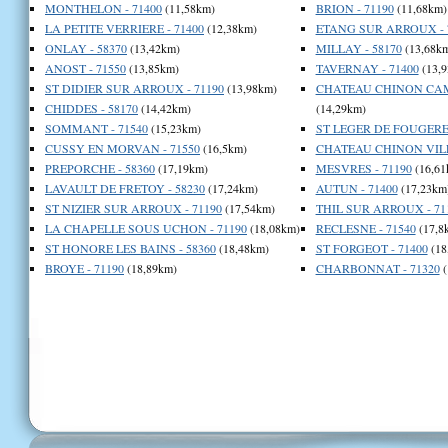
MONTHELON - 71400
(11,58km)
BRION - 71190
(11,68km)
LA PETITE VERRIERE - 71400
(12,38km)
ETANG SUR ARROUX - 
ONLAY - 58370
(13,42km)
MILLAY - 58170
(13,68k
ANOST - 71550
(13,85km)
TAVERNAY - 71400
(13,9
ST DIDIER SUR ARROUX - 71190
(13,98km)
CHATEAU CHINON CAM
CHIDDES - 58170
(14,42km)
(14,29km)
SOMMANT - 71540
(15,23km)
ST LEGER DE FOUGERET
CUSSY EN MORVAN - 71550
(16,5km)
CHATEAU CHINON VILLE
PREPORCHE - 58360
(17,19km)
MESVRES - 71190
(16,61
LAVAULT DE FRETOY - 58230
(17,24km)
AUTUN - 71400
(17,23km
ST NIZIER SUR ARROUX - 71190
(17,54km)
THIL SUR ARROUX - 71
LA CHAPELLE SOUS UCHON - 71190
(18,08km)
RECLESNE - 71540
(17,8
ST HONORE LES BAINS - 58360
(18,48km)
ST FORGEOT - 71400
(18
BROYE - 71190
(18,89km)
CHARBONNAT - 71320
(