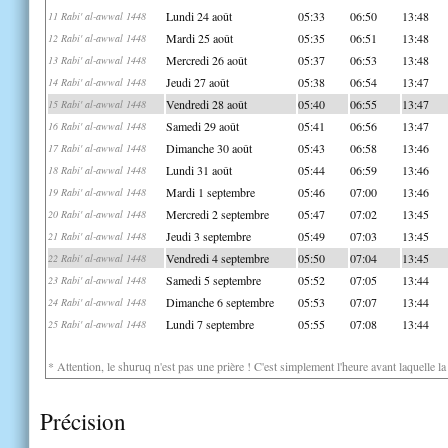
Lundi 24 août
05:33
06:50
13:48
11 Rabi' al-awwal 1448
Mardi 25 août
05:35
06:51
13:48
12 Rabi' al-awwal 1448
Mercredi 26 août
05:37
06:53
13:48
13 Rabi' al-awwal 1448
Jeudi 27 août
05:38
06:54
13:47
14 Rabi' al-awwal 1448
Vendredi 28 août
05:40
06:55
13:47
15 Rabi' al-awwal 1448
Samedi 29 août
05:41
06:56
13:47
16 Rabi' al-awwal 1448
Dimanche 30 août
05:43
06:58
13:46
17 Rabi' al-awwal 1448
Lundi 31 août
05:44
06:59
13:46
18 Rabi' al-awwal 1448
Mardi 1 septembre
05:46
07:00
13:46
19 Rabi' al-awwal 1448
Mercredi 2 septembre
05:47
07:02
13:45
20 Rabi' al-awwal 1448
Jeudi 3 septembre
05:49
07:03
13:45
21 Rabi' al-awwal 1448
Vendredi 4 septembre
05:50
07:04
13:45
22 Rabi' al-awwal 1448
Samedi 5 septembre
05:52
07:05
13:44
23 Rabi' al-awwal 1448
Dimanche 6 septembre
05:53
07:07
13:44
24 Rabi' al-awwal 1448
Lundi 7 septembre
05:55
07:08
13:44
25 Rabi' al-awwal 1448
* Attention, le shuruq n'est pas une prière ! C'est simplement l'heure avant laquelle l
Précision