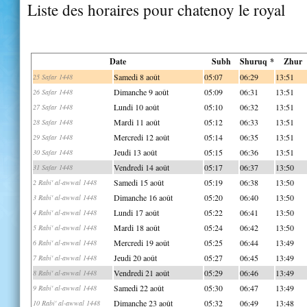
Liste des horaires pour chatenoy le royal
Date
Subh
Shuruq *
Zhur
Samedi 8 août
05:07
06:29
13:51
25 Safar 1448
Dimanche 9 août
05:09
06:31
13:51
26 Safar 1448
Lundi 10 août
05:10
06:32
13:51
27 Safar 1448
Mardi 11 août
05:12
06:33
13:51
28 Safar 1448
Mercredi 12 août
05:14
06:35
13:51
29 Safar 1448
Jeudi 13 août
05:15
06:36
13:51
30 Safar 1448
Vendredi 14 août
05:17
06:37
13:50
31 Safar 1448
Samedi 15 août
05:19
06:38
13:50
2 Rabi' al-awwal 1448
Dimanche 16 août
05:20
06:40
13:50
3 Rabi' al-awwal 1448
Lundi 17 août
05:22
06:41
13:50
4 Rabi' al-awwal 1448
Mardi 18 août
05:24
06:42
13:50
5 Rabi' al-awwal 1448
Mercredi 19 août
05:25
06:44
13:49
6 Rabi' al-awwal 1448
Jeudi 20 août
05:27
06:45
13:49
7 Rabi' al-awwal 1448
Vendredi 21 août
05:29
06:46
13:49
8 Rabi' al-awwal 1448
Samedi 22 août
05:30
06:47
13:49
9 Rabi' al-awwal 1448
Dimanche 23 août
05:32
06:49
13:48
10 Rabi' al-awwal 1448