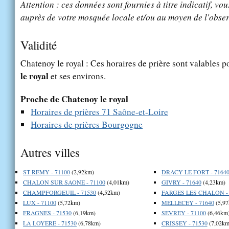
Attention : ces données sont fournies à titre indicatif, vou
auprès de votre mosquée locale et/ou au moyen de l'obser
Validité
Chatenoy le royal : Ces horaires de prière sont valables p
le royal
et ses environs.
Proche de Chatenoy le royal
Horaires de prières 71 Saône-et-Loire
Horaires de prières Bourgogne
Autres villes
ST REMY - 71100
(2,92km)
DRACY LE FORT - 7164
CHALON SUR SAONE - 71100
(4,01km)
GIVRY - 71640
(4,23km)
CHAMPFORGEUIL - 71530
(4,52km)
FARGES LES CHALON - 
LUX - 71100
(5,72km)
MELLECEY - 71640
(5,97
FRAGNES - 71530
(6,19km)
SEVREY - 71100
(6,46km
LA LOYERE - 71530
(6,78km)
CRISSEY - 71530
(7,02km