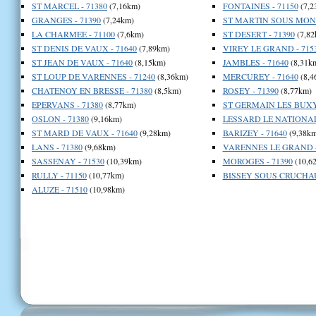
ST MARCEL - 71380
(7,16km)
FONTAINES - 71150
(7,2
GRANGES - 71390
(7,24km)
ST MARTIN SOUS MONT
LA CHARMEE - 71100
(7,6km)
ST DESERT - 71390
(7,82
ST DENIS DE VAUX - 71640
(7,89km)
VIREY LE GRAND - 715
ST JEAN DE VAUX - 71640
(8,15km)
JAMBLES - 71640
(8,31k
ST LOUP DE VARENNES - 71240
(8,36km)
MERCUREY - 71640
(8,4
CHATENOY EN BRESSE - 71380
(8,5km)
ROSEY - 71390
(8,77km)
EPERVANS - 71380
(8,77km)
ST GERMAIN LES BUXY 
OSLON - 71380
(9,16km)
LESSARD LE NATIONAL 
ST MARD DE VAUX - 71640
(9,28km)
BARIZEY - 71640
(9,38km
LANS - 71380
(9,68km)
VARENNES LE GRAND -
SASSENAY - 71530
(10,39km)
MOROGES - 71390
(10,6
RULLY - 71150
(10,77km)
BISSEY SOUS CRUCHAU
ALUZE - 71510
(10,98km)