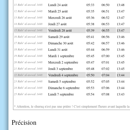
Lundi 24 août
05:33
06:50
13:48
11 Rabi' al-awwal 1448
Mardi 25 août
05:35
06:51
13:47
12 Rabi' al-awwal 1448
Mercredi 26 août
05:36
06:52
13:47
13 Rabi' al-awwal 1448
Jeudi 27 août
05:38
06:53
13:47
14 Rabi' al-awwal 1448
Vendredi 28 août
05:39
06:55
13:47
15 Rabi' al-awwal 1448
Samedi 29 août
05:41
06:56
13:46
16 Rabi' al-awwal 1448
Dimanche 30 août
05:42
06:57
13:46
17 Rabi' al-awwal 1448
Lundi 31 août
05:44
06:59
13:46
18 Rabi' al-awwal 1448
Mardi 1 septembre
05:45
07:00
13:45
19 Rabi' al-awwal 1448
Mercredi 2 septembre
05:47
07:01
13:45
20 Rabi' al-awwal 1448
Jeudi 3 septembre
05:48
07:02
13:45
21 Rabi' al-awwal 1448
Vendredi 4 septembre
05:50
07:04
13:44
22 Rabi' al-awwal 1448
Samedi 5 septembre
05:52
07:05
13:44
23 Rabi' al-awwal 1448
Dimanche 6 septembre
05:53
07:06
13:44
24 Rabi' al-awwal 1448
Lundi 7 septembre
05:54
07:08
13:43
25 Rabi' al-awwal 1448
* Attention, le shuruq n'est pas une prière ! C'est simplement l'heure avant laquelle l
Précision