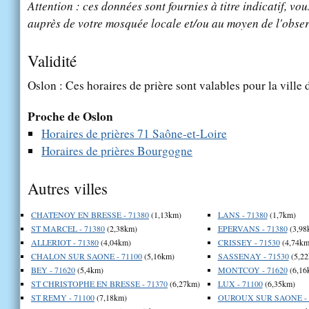
Attention : ces données sont fournies à titre indicatif, vou
auprès de votre mosquée locale et/ou au moyen de l'obser
Validité
Oslon : Ces horaires de prière sont valables pour la ville
Proche de Oslon
Horaires de prières 71 Saône-et-Loire
Horaires de prières Bourgogne
Autres villes
CHATENOY EN BRESSE - 71380
(1,13km)
LANS - 71380
(1,7km)
ST MARCEL - 71380
(2,38km)
EPERVANS - 71380
(3,98
ALLERIOT - 71380
(4,04km)
CRISSEY - 71530
(4,74km
CHALON SUR SAONE - 71100
(5,16km)
SASSENAY - 71530
(5,22
BEY - 71620
(5,4km)
MONTCOY - 71620
(6,16
ST CHRISTOPHE EN BRESSE - 71370
(6,27km)
LUX - 71100
(6,35km)
ST REMY - 71100
(7,18km)
OUROUX SUR SAONE - 