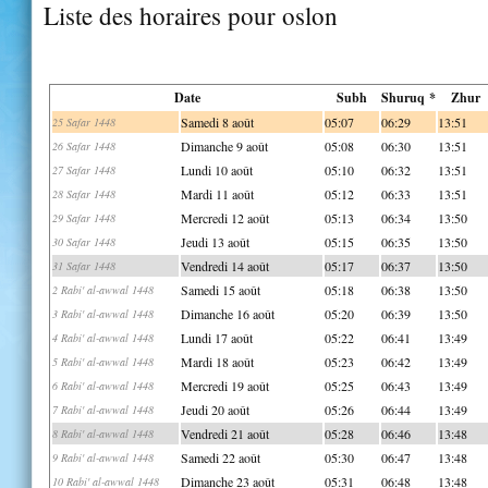
Liste des horaires pour oslon
Date
Subh
Shuruq *
Zhur
Samedi 8 août
05:07
06:29
13:51
25 Safar 1448
Dimanche 9 août
05:08
06:30
13:51
26 Safar 1448
Lundi 10 août
05:10
06:32
13:51
27 Safar 1448
Mardi 11 août
05:12
06:33
13:51
28 Safar 1448
Mercredi 12 août
05:13
06:34
13:50
29 Safar 1448
Jeudi 13 août
05:15
06:35
13:50
30 Safar 1448
Vendredi 14 août
05:17
06:37
13:50
31 Safar 1448
Samedi 15 août
05:18
06:38
13:50
2 Rabi' al-awwal 1448
Dimanche 16 août
05:20
06:39
13:50
3 Rabi' al-awwal 1448
Lundi 17 août
05:22
06:41
13:49
4 Rabi' al-awwal 1448
Mardi 18 août
05:23
06:42
13:49
5 Rabi' al-awwal 1448
Mercredi 19 août
05:25
06:43
13:49
6 Rabi' al-awwal 1448
Jeudi 20 août
05:26
06:44
13:49
7 Rabi' al-awwal 1448
Vendredi 21 août
05:28
06:46
13:48
8 Rabi' al-awwal 1448
Samedi 22 août
05:30
06:47
13:48
9 Rabi' al-awwal 1448
Dimanche 23 août
05:31
06:48
13:48
10 Rabi' al-awwal 1448