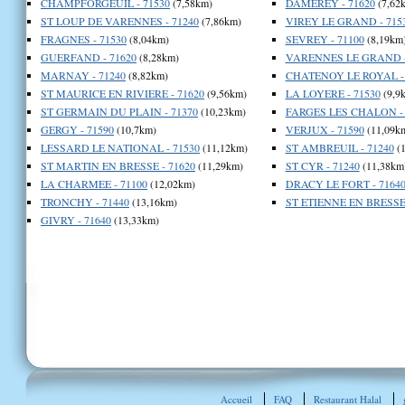
CHAMPFORGEUIL - 71530
(7,58km)
DAMEREY - 71620
(7,62
ST LOUP DE VARENNES - 71240
(7,86km)
VIREY LE GRAND - 715
FRAGNES - 71530
(8,04km)
SEVREY - 71100
(8,19km
GUERFAND - 71620
(8,28km)
VARENNES LE GRAND -
MARNAY - 71240
(8,82km)
CHATENOY LE ROYAL - 
ST MAURICE EN RIVIERE - 71620
(9,56km)
LA LOYERE - 71530
(9,9
ST GERMAIN DU PLAIN - 71370
(10,23km)
FARGES LES CHALON - 
GERGY - 71590
(10,7km)
VERJUX - 71590
(11,09k
LESSARD LE NATIONAL - 71530
(11,12km)
ST AMBREUIL - 71240
(1
ST MARTIN EN BRESSE - 71620
(11,29km)
ST CYR - 71240
(11,38km
LA CHARMEE - 71100
(12,02km)
DRACY LE FORT - 7164
TRONCHY - 71440
(13,16km)
ST ETIENNE EN BRESSE 
GIVRY - 71640
(13,33km)
Accueil
FAQ
Restaurant Halal