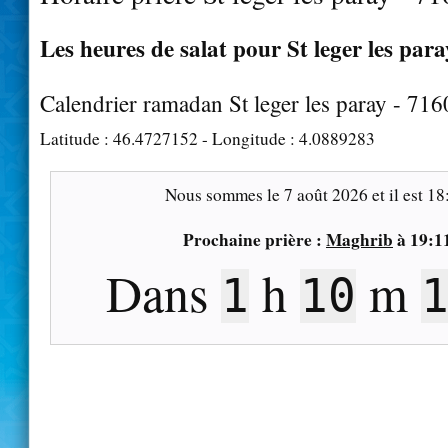
Les heures de salat pour St leger les para
Calendrier ramadan St leger les paray - 71
Latitude :
46.4727152
- Longitude :
4.0889283
Nous sommes le
7 août 2026
et il est
18
Prochaine prière :
Maghrib
à
19:1
Dans
h
m
1
10