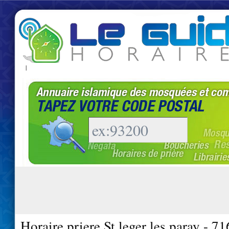
|
Horaire priere St leger les paray - 7