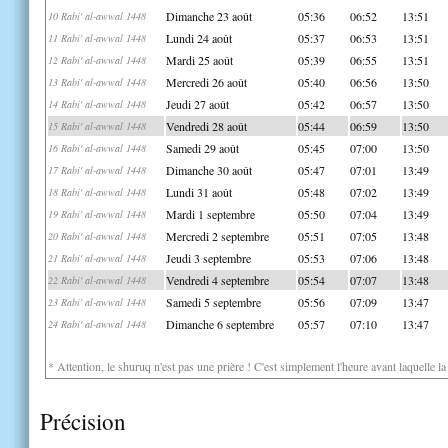
Dimanche 23 août
05:36
06:52
13:51
10 Rabi' al-awwal 1448
Lundi 24 août
05:37
06:53
13:51
11 Rabi' al-awwal 1448
Mardi 25 août
05:39
06:55
13:51
12 Rabi' al-awwal 1448
Mercredi 26 août
05:40
06:56
13:50
13 Rabi' al-awwal 1448
Jeudi 27 août
05:42
06:57
13:50
14 Rabi' al-awwal 1448
Vendredi 28 août
05:44
06:59
13:50
15 Rabi' al-awwal 1448
Samedi 29 août
05:45
07:00
13:50
16 Rabi' al-awwal 1448
Dimanche 30 août
05:47
07:01
13:49
17 Rabi' al-awwal 1448
Lundi 31 août
05:48
07:02
13:49
18 Rabi' al-awwal 1448
Mardi 1 septembre
05:50
07:04
13:49
19 Rabi' al-awwal 1448
Mercredi 2 septembre
05:51
07:05
13:48
20 Rabi' al-awwal 1448
Jeudi 3 septembre
05:53
07:06
13:48
21 Rabi' al-awwal 1448
Vendredi 4 septembre
05:54
07:07
13:48
22 Rabi' al-awwal 1448
Samedi 5 septembre
05:56
07:09
13:47
23 Rabi' al-awwal 1448
Dimanche 6 septembre
05:57
07:10
13:47
24 Rabi' al-awwal 1448
* Attention, le shuruq n'est pas une prière ! C'est simplement l'heure avant laquelle l
Précision