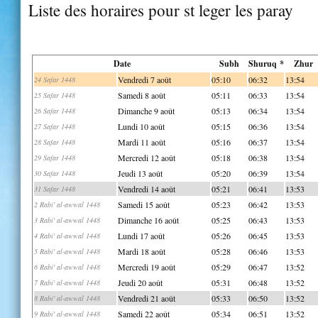
Liste des horaires pour st leger les paray
Date
Subh
Shuruq *
Zhur
Vendredi 7 août
05:10
06:32
13:54
24 Safar 1448
Samedi 8 août
05:11
06:33
13:54
25 Safar 1448
Dimanche 9 août
05:13
06:34
13:54
26 Safar 1448
Lundi 10 août
05:15
06:36
13:54
27 Safar 1448
Mardi 11 août
05:16
06:37
13:54
28 Safar 1448
Mercredi 12 août
05:18
06:38
13:54
29 Safar 1448
Jeudi 13 août
05:20
06:39
13:54
30 Safar 1448
Vendredi 14 août
05:21
06:41
13:53
31 Safar 1448
Samedi 15 août
05:23
06:42
13:53
2 Rabi' al-awwal 1448
Dimanche 16 août
05:25
06:43
13:53
3 Rabi' al-awwal 1448
Lundi 17 août
05:26
06:45
13:53
4 Rabi' al-awwal 1448
Mardi 18 août
05:28
06:46
13:53
5 Rabi' al-awwal 1448
Mercredi 19 août
05:29
06:47
13:52
6 Rabi' al-awwal 1448
Jeudi 20 août
05:31
06:48
13:52
7 Rabi' al-awwal 1448
Vendredi 21 août
05:33
06:50
13:52
8 Rabi' al-awwal 1448
Samedi 22 août
05:34
06:51
13:52
9 Rabi' al-awwal 1448