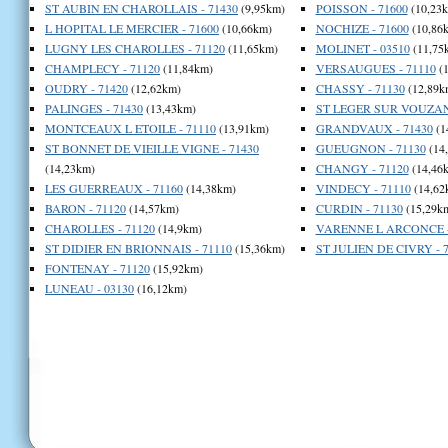
ST AUBIN EN CHAROLLAIS - 71430
(9,95km)
POISSON - 71600
(10,23
L HOPITAL LE MERCIER - 71600
(10,66km)
NOCHIZE - 71600
(10,86
LUGNY LES CHAROLLES - 71120
(11,65km)
MOLINET - 03510
(11,75
CHAMPLECY - 71120
(11,84km)
VERSAUGUES - 71110
(1
OUDRY - 71420
(12,62km)
CHASSY - 71130
(12,89k
PALINGES - 71430
(13,43km)
ST LEGER SUR VOUZANC
MONTCEAUX L ETOILE - 71110
(13,91km)
GRANDVAUX - 71430
(1
ST BONNET DE VIEILLE VIGNE - 71430
GUEUGNON - 71130
(14
(14,23km)
CHANGY - 71120
(14,46
LES GUERREAUX - 71160
(14,38km)
VINDECY - 71110
(14,62
BARON - 71120
(14,57km)
CURDIN - 71130
(15,29k
CHAROLLES - 71120
(14,9km)
VARENNE L ARCONCE -
ST DIDIER EN BRIONNAIS - 71110
(15,36km)
ST JULIEN DE CIVRY - 
FONTENAY - 71120
(15,92km)
LUNEAU - 03130
(16,12km)