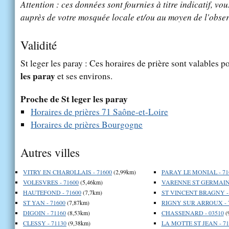
Attention : ces données sont fournies à titre indicatif, vou
auprès de votre mosquée locale et/ou au moyen de l'obser
Validité
St leger les paray : Ces horaires de prière sont valables po
les paray
et ses environs.
Proche de St leger les paray
Horaires de prières 71 Saône-et-Loire
Horaires de prières Bourgogne
Autres villes
VITRY EN CHAROLLAIS - 71600
(2,99km)
PARAY LE MONIAL - 71
VOLESVRES - 71600
(5,46km)
VARENNE ST GERMAIN 
HAUTEFOND - 71600
(7,7km)
ST VINCENT BRAGNY - 
ST YAN - 71600
(7,87km)
RIGNY SUR ARROUX - 
DIGOIN - 71160
(8,53km)
CHASSENARD - 03510
(
CLESSY - 71130
(9,38km)
LA MOTTE ST JEAN - 71