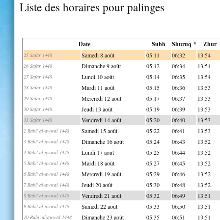
Liste des horaires pour palinges
Date
Subh
Shuruq *
Zhur
Samedi 8 août
05:11
06:32
13:54
25 Safar 1448
Dimanche 9 août
05:12
06:34
13:54
26 Safar 1448
Lundi 10 août
05:14
06:35
13:54
27 Safar 1448
Mardi 11 août
05:15
06:36
13:53
28 Safar 1448
Mercredi 12 août
05:17
06:37
13:53
29 Safar 1448
Jeudi 13 août
05:19
06:39
13:53
30 Safar 1448
Vendredi 14 août
05:20
06:40
13:53
31 Safar 1448
Samedi 15 août
05:22
06:41
13:53
2 Rabi' al-awwal 1448
Dimanche 16 août
05:24
06:43
13:52
3 Rabi' al-awwal 1448
Lundi 17 août
05:25
06:44
13:52
4 Rabi' al-awwal 1448
Mardi 18 août
05:27
06:45
13:52
5 Rabi' al-awwal 1448
Mercredi 19 août
05:29
06:46
13:52
6 Rabi' al-awwal 1448
Jeudi 20 août
05:30
06:48
13:52
7 Rabi' al-awwal 1448
Vendredi 21 août
05:32
06:49
13:51
8 Rabi' al-awwal 1448
Samedi 22 août
05:33
06:50
13:51
9 Rabi' al-awwal 1448
Dimanche 23 août
05:35
06:51
13:51
10 Rabi' al-awwal 1448