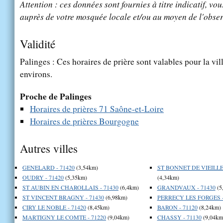
Attention : ces données sont fournies à titre indicatif, vou
auprès de votre mosquée locale et/ou au moyen de l'obser
Validité
Palinges : Ces horaires de prière sont valables pour la vil
environs.
Proche de Palinges
Horaires de prières 71 Saône-et-Loire
Horaires de prières Bourgogne
Autres villes
GENELARD - 71420
(3,54km)
ST BONNET DE VIEILLE 
OUDRY - 71420
(5,35km)
(4,34km)
ST AUBIN EN CHAROLLAIS - 71430
(6,4km)
GRANDVAUX - 71430
(5
ST VINCENT BRAGNY - 71430
(6,98km)
PERRECY LES FORGES -
CIRY LE NOBLE - 71420
(8,45km)
BARON - 71120
(8,24km)
MARTIGNY LE COMTE - 71220
(9,04km)
CHASSY - 71130
(9,04km