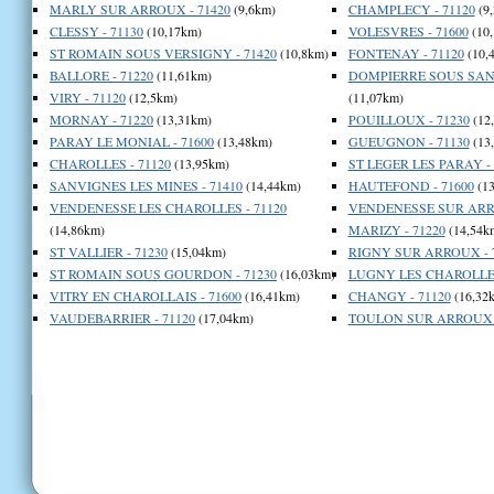
MARLY SUR ARROUX - 71420
(9,6km)
CHAMPLECY - 71120
(9
CLESSY - 71130
(10,17km)
VOLESVRES - 71600
(10
ST ROMAIN SOUS VERSIGNY - 71420
(10,8km)
FONTENAY - 71120
(10,
BALLORE - 71220
(11,61km)
DOMPIERRE SOUS SANV
VIRY - 71120
(12,5km)
(11,07km)
MORNAY - 71220
(13,31km)
POUILLOUX - 71230
(12
PARAY LE MONIAL - 71600
(13,48km)
GUEUGNON - 71130
(13
CHAROLLES - 71120
(13,95km)
ST LEGER LES PARAY - 
SANVIGNES LES MINES - 71410
(14,44km)
HAUTEFOND - 71600
(13
VENDENESSE LES CHAROLLES - 71120
VENDENESSE SUR ARRO
(14,86km)
MARIZY - 71220
(14,54k
ST VALLIER - 71230
(15,04km)
RIGNY SUR ARROUX - 
ST ROMAIN SOUS GOURDON - 71230
(16,03km)
LUGNY LES CHAROLLES
VITRY EN CHAROLLAIS - 71600
(16,41km)
CHANGY - 71120
(16,32
VAUDEBARRIER - 71120
(17,04km)
TOULON SUR ARROUX -