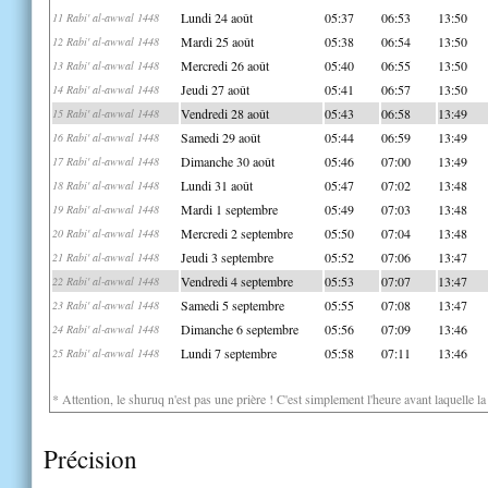
Lundi 24 août
05:37
06:53
13:50
11 Rabi' al-awwal 1448
Mardi 25 août
05:38
06:54
13:50
12 Rabi' al-awwal 1448
Mercredi 26 août
05:40
06:55
13:50
13 Rabi' al-awwal 1448
Jeudi 27 août
05:41
06:57
13:50
14 Rabi' al-awwal 1448
Vendredi 28 août
05:43
06:58
13:49
15 Rabi' al-awwal 1448
Samedi 29 août
05:44
06:59
13:49
16 Rabi' al-awwal 1448
Dimanche 30 août
05:46
07:00
13:49
17 Rabi' al-awwal 1448
Lundi 31 août
05:47
07:02
13:48
18 Rabi' al-awwal 1448
Mardi 1 septembre
05:49
07:03
13:48
19 Rabi' al-awwal 1448
Mercredi 2 septembre
05:50
07:04
13:48
20 Rabi' al-awwal 1448
Jeudi 3 septembre
05:52
07:06
13:47
21 Rabi' al-awwal 1448
Vendredi 4 septembre
05:53
07:07
13:47
22 Rabi' al-awwal 1448
Samedi 5 septembre
05:55
07:08
13:47
23 Rabi' al-awwal 1448
Dimanche 6 septembre
05:56
07:09
13:46
24 Rabi' al-awwal 1448
Lundi 7 septembre
05:58
07:11
13:46
25 Rabi' al-awwal 1448
* Attention, le shuruq n'est pas une prière ! C'est simplement l'heure avant laquelle l
Précision