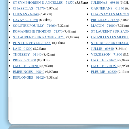
ST SYMPHORIEN D ANCELLES - 71570
(5,85km)
JULIENAS - 69840
(5,93k
CHASSELAS - 71570
(5,97km)
GARNERANS - 01140
(6
CHENAS - 69840
(6,41km)
CHARNAY LES MACON -
DAVAYE - 71960
(6,75km)
PRUZILLY - 71570
(6,86k
SOLUTRE POUILLY - 71960
(7,22km)
MACON - 71000
(7,31km)
ROMANECHE THORINS - 71570
(7,48km)
ST LAURENT SUR SAONE
ST LAURENT SUR SAONE - 01750
(7,82km)
CRUZILLES LES MEPILLA
PONT DE VEYLE - 01290
(8,11km)
ST DIDIER SUR CHALAR
LAIZ - 01290
(8,24km)
JULLIE - 69840
(8,34km)
THOISSEY - 01140
(8,42km)
VERGISSON - 71960
(8,7
PRISSE - 71960
(8,81km)
CROTTET - 01620
(8,94k
CROTTET - 01200
(8,94km)
CROTTET - 01750
(8,95k
EMERINGES - 69840
(9,09km)
FLEURIE - 69820
(9,13km
REPLONGES - 01620
(9,38km)