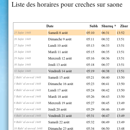
Liste des horaires pour creches sur saone
Date
Subh
Shuruq *
Zhur
Samedi 8 août
05:10
06:31
13:52
25 Safar 1448
Dimanche 9 août
05:11
06:32
13:51
26 Safar 1448
Lundi 10 août
05:13
06:33
13:51
27 Safar 1448
Mardi 11 août
05:15
06:35
13:51
28 Safar 1448
Mercredi 12 août
05:16
06:36
13:51
29 Safar 1448
Jeudi 13 août
05:18
06:37
13:51
30 Safar 1448
Vendredi 14 août
05:19
06:38
13:51
31 Safar 1448
Samedi 15 août
05:21
06:40
13:50
2 Rabi' al-awwal 1448
Dimanche 16 août
05:23
06:41
13:50
3 Rabi' al-awwal 1448
Lundi 17 août
05:24
06:42
13:50
4 Rabi' al-awwal 1448
Mardi 18 août
05:26
06:43
13:50
5 Rabi' al-awwal 1448
Mercredi 19 août
05:27
06:45
13:49
6 Rabi' al-awwal 1448
Jeudi 20 août
05:29
06:46
13:49
7 Rabi' al-awwal 1448
Vendredi 21 août
05:31
06:47
13:49
8 Rabi' al-awwal 1448
Samedi 22 août
05:32
06:49
13:49
9 Rabi' al-awwal 1448
Dimanche 23 août
05:34
06:50
13:48
10 Rabi' al-awwal 1448