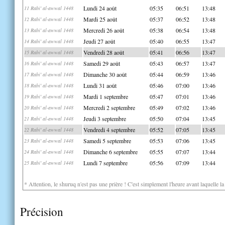
Lundi 24 août
05:35
06:51
13:48
11 Rabi' al-awwal 1448
Mardi 25 août
05:37
06:52
13:48
12 Rabi' al-awwal 1448
Mercredi 26 août
05:38
06:54
13:48
13 Rabi' al-awwal 1448
Jeudi 27 août
05:40
06:55
13:47
14 Rabi' al-awwal 1448
Vendredi 28 août
05:41
06:56
13:47
15 Rabi' al-awwal 1448
Samedi 29 août
05:43
06:57
13:47
16 Rabi' al-awwal 1448
Dimanche 30 août
05:44
06:59
13:46
17 Rabi' al-awwal 1448
Lundi 31 août
05:46
07:00
13:46
18 Rabi' al-awwal 1448
Mardi 1 septembre
05:47
07:01
13:46
19 Rabi' al-awwal 1448
Mercredi 2 septembre
05:49
07:02
13:46
20 Rabi' al-awwal 1448
Jeudi 3 septembre
05:50
07:04
13:45
21 Rabi' al-awwal 1448
Vendredi 4 septembre
05:52
07:05
13:45
22 Rabi' al-awwal 1448
Samedi 5 septembre
05:53
07:06
13:45
23 Rabi' al-awwal 1448
Dimanche 6 septembre
05:55
07:07
13:44
24 Rabi' al-awwal 1448
Lundi 7 septembre
05:56
07:09
13:44
25 Rabi' al-awwal 1448
* Attention, le shuruq n'est pas une prière ! C'est simplement l'heure avant laquelle l
Précision