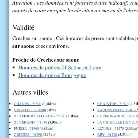
Attention : ces données sont fournies à titre indicatif, vou
auprès de votre mosquée locale et/ou au moyen de l'obser
Validité
Creches sur saone : Ces horaires de prière sont valables p
sur saone
et ses environs.
Proche de Creches sur saone
Horaires de prières 71 Saône-et-Loire
Horaires de prières Bourgogne
Autres villes
CHANES - 71570
(2,48km)
CHAINTRE - 71570
(2,53
VINZELLES - 71680
(3km)
VARENNES LES MACON 
ST AMOUR BELLEVUE - 71570
(3,3km)
CORMORANCHE SUR SA
ST VERAND - 71570
(3,96km)
LA CHAPELLE DE GUIN
FUISSE - 71960
(4,97km)
LEYNES - 71570
(5,07km
GRIEGES - 01290
(5,13km)
BEY - 01290
(5,55km)