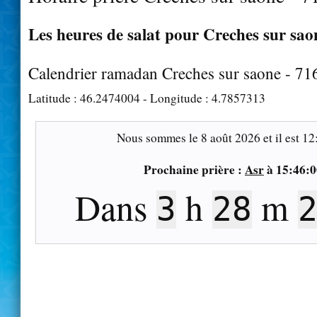
Les heures de salat pour Creches sur saon
Calendrier ramadan Creches sur saone - 71
Latitude :
46.2474004
- Longitude :
4.7857313
Nous sommes le
8 août 2026
et il est
12
Prochaine prière :
Asr
à
15:46:0
Dans
h
m
3
28