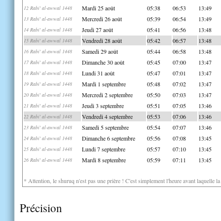
Mardi 25 août
05:38
06:53
13:49
12 Rabi' al-awwal 1448
Mercredi 26 août
05:39
06:54
13:49
13 Rabi' al-awwal 1448
Jeudi 27 août
05:41
06:56
13:48
14 Rabi' al-awwal 1448
Vendredi 28 août
05:42
06:57
13:48
15 Rabi' al-awwal 1448
Samedi 29 août
05:44
06:58
13:48
16 Rabi' al-awwal 1448
Dimanche 30 août
05:45
07:00
13:47
17 Rabi' al-awwal 1448
Lundi 31 août
05:47
07:01
13:47
18 Rabi' al-awwal 1448
Mardi 1 septembre
05:48
07:02
13:47
19 Rabi' al-awwal 1448
Mercredi 2 septembre
05:50
07:03
13:47
20 Rabi' al-awwal 1448
Jeudi 3 septembre
05:51
07:05
13:46
21 Rabi' al-awwal 1448
Vendredi 4 septembre
05:53
07:06
13:46
22 Rabi' al-awwal 1448
Samedi 5 septembre
05:54
07:07
13:46
23 Rabi' al-awwal 1448
Dimanche 6 septembre
05:56
07:08
13:45
24 Rabi' al-awwal 1448
Lundi 7 septembre
05:57
07:10
13:45
25 Rabi' al-awwal 1448
Mardi 8 septembre
05:59
07:11
13:45
26 Rabi' al-awwal 1448
* Attention, le shuruq n'est pas une prière ! C'est simplement l'heure avant laquelle l
Précision