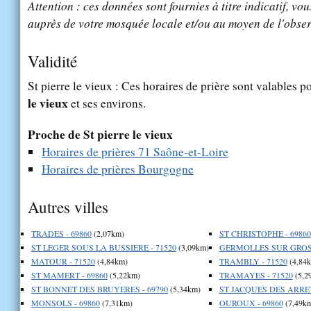
Attention : ces données sont fournies à titre indicatif, vou
auprès de votre mosquée locale et/ou au moyen de l'obser
Validité
St pierre le vieux : Ces horaires de prière sont valables po
le vieux
et ses environs.
Proche de St pierre le vieux
Horaires de prières 71 Saône-et-Loire
Horaires de prières Bourgogne
Autres villes
TRADES - 69860
(2,07km)
ST CHRISTOPHE - 69860
ST LEGER SOUS LA BUSSIERE - 71520
(3,09km)
GERMOLLES SUR GROSN
MATOUR - 71520
(4,84km)
TRAMBLY - 71520
(4,84
ST MAMERT - 69860
(5,22km)
TRAMAYES - 71520
(5,2
ST BONNET DES BRUYERES - 69790
(5,34km)
ST JACQUES DES ARRET
MONSOLS - 69860
(7,31km)
OUROUX - 69860
(7,49k