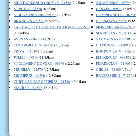
MONTAGNY SUR GROSNE - 71520
(7,94km)
AIGUEPERSE - 69790
(7,
ST POINT - 71520
(8,68km)
CENVES - 69840
(8,89km
ST IGNY DE VERS - 69790
(9,17km)
DOMPIERRE LES ORMES
BRANDON - 71520
(9,57km)
CLERMAIN - 71520
(9,65
LA CHAPELLE DU MONT DE FRANCE - 71520
MONTMELARD - 71520
(10,76km)
SERRIERES - 71960
(11,4
AVENAS - 69430
(11,2km)
VAUXRENARD - 69820
(
LES ARDILLATS - 69430
(11,74km)
CHATENAY - 71800
(11,
TRIVY - 71520
(11,77km)
BOURGVILAIN - 71520
(
JULLIE - 69840
(11,83km)
EMERINGES - 69840
(12
ST CLEMENT DE VERS - 69790
(12,25km)
PIERRECLOS - 71960
(12
PRUZILLY - 71570
(12,75km)
GIBLES - 71800
(13km)
PROPIERES - 69790
(12,89km)
BERGESSERIN - 71250
(1
CURTIL SOUS BUFFIERES - 71520
(13,04km)
MAZILLE - 71250
(13,21km)