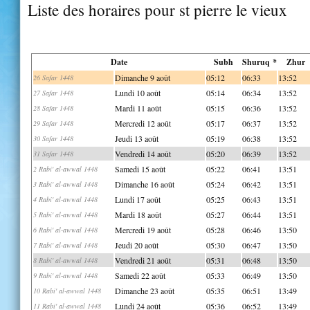
Liste des horaires pour st pierre le vieux
Date
Subh
Shuruq *
Zhur
Dimanche 9 août
05:12
06:33
13:52
26 Safar 1448
Lundi 10 août
05:14
06:34
13:52
27 Safar 1448
Mardi 11 août
05:15
06:36
13:52
28 Safar 1448
Mercredi 12 août
05:17
06:37
13:52
29 Safar 1448
Jeudi 13 août
05:19
06:38
13:52
30 Safar 1448
Vendredi 14 août
05:20
06:39
13:52
31 Safar 1448
Samedi 15 août
05:22
06:41
13:51
2 Rabi' al-awwal 1448
Dimanche 16 août
05:24
06:42
13:51
3 Rabi' al-awwal 1448
Lundi 17 août
05:25
06:43
13:51
4 Rabi' al-awwal 1448
Mardi 18 août
05:27
06:44
13:51
5 Rabi' al-awwal 1448
Mercredi 19 août
05:28
06:46
13:50
6 Rabi' al-awwal 1448
Jeudi 20 août
05:30
06:47
13:50
7 Rabi' al-awwal 1448
Vendredi 21 août
05:31
06:48
13:50
8 Rabi' al-awwal 1448
Samedi 22 août
05:33
06:49
13:50
9 Rabi' al-awwal 1448
Dimanche 23 août
05:35
06:51
13:49
10 Rabi' al-awwal 1448
Lundi 24 août
05:36
06:52
13:49
11 Rabi' al-awwal 1448