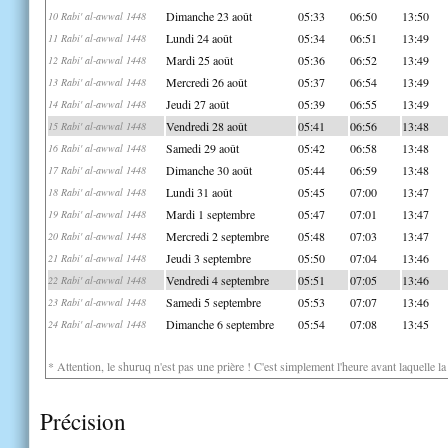
Dimanche 23 août
05:33
06:50
13:50
10 Rabi' al-awwal 1448
Lundi 24 août
05:34
06:51
13:49
11 Rabi' al-awwal 1448
Mardi 25 août
05:36
06:52
13:49
12 Rabi' al-awwal 1448
Mercredi 26 août
05:37
06:54
13:49
13 Rabi' al-awwal 1448
Jeudi 27 août
05:39
06:55
13:49
14 Rabi' al-awwal 1448
Vendredi 28 août
05:41
06:56
13:48
15 Rabi' al-awwal 1448
Samedi 29 août
05:42
06:58
13:48
16 Rabi' al-awwal 1448
Dimanche 30 août
05:44
06:59
13:48
17 Rabi' al-awwal 1448
Lundi 31 août
05:45
07:00
13:47
18 Rabi' al-awwal 1448
Mardi 1 septembre
05:47
07:01
13:47
19 Rabi' al-awwal 1448
Mercredi 2 septembre
05:48
07:03
13:47
20 Rabi' al-awwal 1448
Jeudi 3 septembre
05:50
07:04
13:46
21 Rabi' al-awwal 1448
Vendredi 4 septembre
05:51
07:05
13:46
22 Rabi' al-awwal 1448
Samedi 5 septembre
05:53
07:07
13:46
23 Rabi' al-awwal 1448
Dimanche 6 septembre
05:54
07:08
13:45
24 Rabi' al-awwal 1448
* Attention, le shuruq n'est pas une prière ! C'est simplement l'heure avant laquelle l
Précision