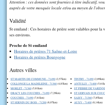
Attention : ces données sont fournies à titre indicatif, vou
auprès de votre mosquée locale et/ou au moyen de l'obser
Validité
St emiland : Ces horaires de prière sont valables pour la 
ses environs.
Proche de St emiland
Horaires de prières 71 Saône-et-Loire
Horaires de prières Bourgogne
Autres villes
ST MARTIN DE COMMUNE - 71490
(2,57km)
TINTRY - 71490
(2,89km)
COLLONGE LA MADELEINE - 71360
(4,83km)
ANTULLY - 71400
(5,61k
MORLET - 71360
(5,81km)
ST PIERRE DE VARENNE
DRACY LES COUCHES - 71490
(7,28km)
ST GERVAIS SUR COUCH
COUCHES - 71490
(7,61km)
SAISY - 71360
(7,85km)
ST SERNIN DU BOIS - 71200
(8,07km)
AUXY - 71400
(8,14km)