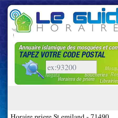
|
Horaire priere St emiland - 71490