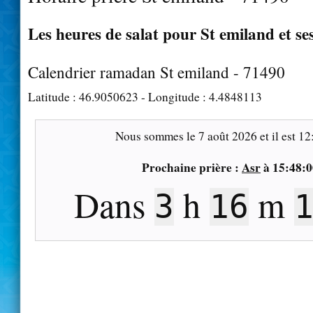
Les heures de salat pour St emiland et se
Calendrier ramadan St emiland - 71490
Latitude :
46.9050623
- Longitude :
4.4848113
Nous sommes le
7 août 2026
et il est
12
Prochaine prière :
Asr
à
15:48:0
Dans
h
m
3
16