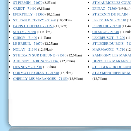
ST FIRMIN - 71670
(8,55km)
ST MAURICE LES COUCH
CREOT - 71490
(9,89km)
EPINAC - 71360
(9,94km)
EPERTULLY - 71360
(10,25km)
ST SERNIN DU PLAIN - 
ST JEAN DE TREZY - 71490
(10,97km)
ESSERTENNE - 71510
(1
PARIS L HOPITAL - 71150
(11,3km)
PERREUIL - 71510
(11,44
SULLY - 71360
(11,61km)
CHANGE - 21340
(11,68k
CURGY - 71400
(11,7km)
LE CREUSOT - 71200
(11
LE BREUIL - 71670
(12,25km)
ST LEGER DU BOIS - 71
NOLAY - 21340
(12,49km)
MARMAGNE - 71710
(12
ST BERAIN SUR DHEUNE - 71510
(12,64km)
SAMPIGNY LES MARANG
AUBIGNY LA RONCE - 21340
(12,95km)
DEZIZE LES MARANGES 
DENNEVY - 71510
(13,2km)
ST LEGER SUR DHEUNE 
CORMOT LE GRAND - 21340
(13,7km)
ST SYMPHORIEN DE M
CHEILLY LES MARANGES - 71150
(13,96km)
(13,76km)