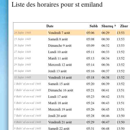
Liste des horaires pour st emiland
Date
Subh
Shuruq *
Zhur
Vendredi 7 août
05:06
06:29
13:53
24 Safar 1448
Samedi 8 août
05:08
06:30
13:53
25 Safar 1448
Dimanche 9 août
05:09
06:32
13:53
26 Safar 1448
Lundi 10 août
05:11
06:33
13:52
27 Safar 1448
Mardi 11 août
05:13
06:34
13:52
28 Safar 1448
Mercredi 12 août
05:14
06:36
13:52
29 Safar 1448
Jeudi 13 août
05:16
06:37
13:52
30 Safar 1448
Vendredi 14 août
05:18
06:38
13:52
31 Safar 1448
Samedi 15 août
05:20
06:39
13:52
2 Rabi' al-awwal 1448
Dimanche 16 août
05:21
06:41
13:51
3 Rabi' al-awwal 1448
Lundi 17 août
05:23
06:42
13:51
4 Rabi' al-awwal 1448
Mardi 18 août
05:24
06:43
13:51
5 Rabi' al-awwal 1448
Mercredi 19 août
05:26
06:45
13:51
6 Rabi' al-awwal 1448
Jeudi 20 août
05:28
06:46
13:50
7 Rabi' al-awwal 1448
Vendredi 21 août
05:29
06:47
13:50
8 Rabi' al-awwal 1448
Samedi 22 août
05:31
06:48
13:50
9 Rabi' al-awwal 1448