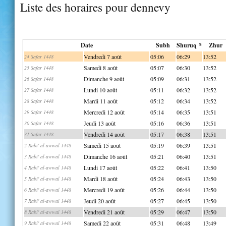
Liste des horaires pour dennevy
Date
Subh
Shuruq *
Zhur
Vendredi 7 août
05:06
06:29
13:52
24 Safar 1448
Samedi 8 août
05:07
06:30
13:52
25 Safar 1448
Dimanche 9 août
05:09
06:31
13:52
26 Safar 1448
Lundi 10 août
05:11
06:32
13:52
27 Safar 1448
Mardi 11 août
05:12
06:34
13:52
28 Safar 1448
Mercredi 12 août
05:14
06:35
13:51
29 Safar 1448
Jeudi 13 août
05:16
06:36
13:51
30 Safar 1448
Vendredi 14 août
05:17
06:38
13:51
31 Safar 1448
Samedi 15 août
05:19
06:39
13:51
2 Rabi' al-awwal 1448
Dimanche 16 août
05:21
06:40
13:51
3 Rabi' al-awwal 1448
Lundi 17 août
05:22
06:41
13:50
4 Rabi' al-awwal 1448
Mardi 18 août
05:24
06:43
13:50
5 Rabi' al-awwal 1448
Mercredi 19 août
05:26
06:44
13:50
6 Rabi' al-awwal 1448
Jeudi 20 août
05:27
06:45
13:50
7 Rabi' al-awwal 1448
Vendredi 21 août
05:29
06:47
13:50
8 Rabi' al-awwal 1448
Samedi 22 août
05:31
06:48
13:49
9 Rabi' al-awwal 1448