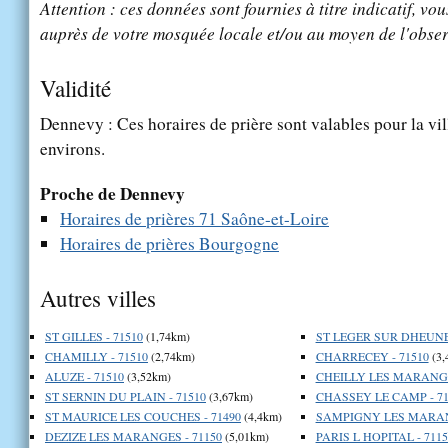
Attention : ces données sont fournies à titre indicatif, vou
auprès de votre mosquée locale et/ou au moyen de l'obser
Validité
Dennevy : Ces horaires de prière sont valables pour la vi
environs.
Proche de Dennevy
Horaires de prières 71 Saône-et-Loire
Horaires de prières Bourgogne
Autres villes
ST GILLES - 71510
(1,74km)
ST LEGER SUR DHEUNE 
CHAMILLY - 71510
(2,74km)
CHARRECEY - 71510
(3,
ALUZE - 71510
(3,52km)
CHEILLY LES MARANGE
ST SERNIN DU PLAIN - 71510
(3,67km)
CHASSEY LE CAMP - 71
ST MAURICE LES COUCHES - 71490
(4,4km)
SAMPIGNY LES MARANG
DEZIZE LES MARANGES - 71150
(5,01km)
PARIS L HOPITAL - 7115