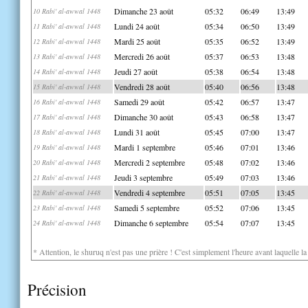
Dimanche 23 août
05:32
06:49
13:49
10 Rabi' al-awwal 1448
Lundi 24 août
05:34
06:50
13:49
11 Rabi' al-awwal 1448
Mardi 25 août
05:35
06:52
13:49
12 Rabi' al-awwal 1448
Mercredi 26 août
05:37
06:53
13:48
13 Rabi' al-awwal 1448
Jeudi 27 août
05:38
06:54
13:48
14 Rabi' al-awwal 1448
Vendredi 28 août
05:40
06:56
13:48
15 Rabi' al-awwal 1448
Samedi 29 août
05:42
06:57
13:47
16 Rabi' al-awwal 1448
Dimanche 30 août
05:43
06:58
13:47
17 Rabi' al-awwal 1448
Lundi 31 août
05:45
07:00
13:47
18 Rabi' al-awwal 1448
Mardi 1 septembre
05:46
07:01
13:46
19 Rabi' al-awwal 1448
Mercredi 2 septembre
05:48
07:02
13:46
20 Rabi' al-awwal 1448
Jeudi 3 septembre
05:49
07:03
13:46
21 Rabi' al-awwal 1448
Vendredi 4 septembre
05:51
07:05
13:45
22 Rabi' al-awwal 1448
Samedi 5 septembre
05:52
07:06
13:45
23 Rabi' al-awwal 1448
Dimanche 6 septembre
05:54
07:07
13:45
24 Rabi' al-awwal 1448
* Attention, le shuruq n'est pas une prière ! C'est simplement l'heure avant laquelle l
Précision