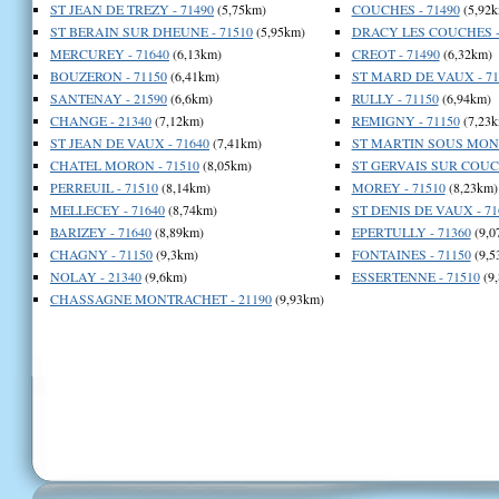
ST JEAN DE TREZY - 71490
(5,75km)
COUCHES - 71490
(5,92k
ST BERAIN SUR DHEUNE - 71510
(5,95km)
DRACY LES COUCHES -
MERCUREY - 71640
(6,13km)
CREOT - 71490
(6,32km)
BOUZERON - 71150
(6,41km)
ST MARD DE VAUX - 71
SANTENAY - 21590
(6,6km)
RULLY - 71150
(6,94km)
CHANGE - 21340
(7,12km)
REMIGNY - 71150
(7,23k
ST JEAN DE VAUX - 71640
(7,41km)
ST MARTIN SOUS MONT
CHATEL MORON - 71510
(8,05km)
ST GERVAIS SUR COUCH
PERREUIL - 71510
(8,14km)
MOREY - 71510
(8,23km)
MELLECEY - 71640
(8,74km)
ST DENIS DE VAUX - 71
BARIZEY - 71640
(8,89km)
EPERTULLY - 71360
(9,0
CHAGNY - 71150
(9,3km)
FONTAINES - 71150
(9,5
NOLAY - 21340
(9,6km)
ESSERTENNE - 71510
(9
CHASSAGNE MONTRACHET - 21190
(9,93km)