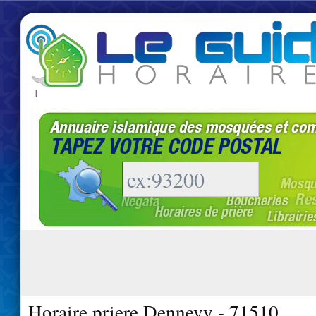
|
Horaire priere Dennevy - 71510