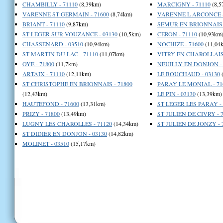
CHAMBILLY - 71110
(8,39km)
MARCIGNY - 71110
(8,5
VARENNE ST GERMAIN - 71600
(8,74km)
VARENNE L ARCONCE -
BRIANT - 71110
(9,87km)
SEMUR EN BRIONNAIS -
ST LEGER SUR VOUZANCE - 03130
(10,5km)
CERON - 71110
(10,93km
CHASSENARD - 03510
(10,94km)
NOCHIZE - 71600
(11,04
ST MARTIN DU LAC - 71110
(11,07km)
VITRY EN CHAROLLAIS 
OYE - 71800
(11,7km)
NEUILLY EN DONJON - 
ARTAIX - 71110
(12,11km)
LE BOUCHAUD - 03130
(
ST CHRISTOPHE EN BRIONNAIS - 71800
PARAY LE MONIAL - 71
(12,43km)
LE PIN - 03130
(13,39km)
HAUTEFOND - 71600
(13,31km)
ST LEGER LES PARAY - 
PRIZY - 71800
(13,49km)
ST JULIEN DE CIVRY - 
LUGNY LES CHAROLLES - 71120
(14,34km)
ST JULIEN DE JONZY - 
ST DIDIER EN DONJON - 03130
(14,82km)
MOLINET - 03510
(15,17km)