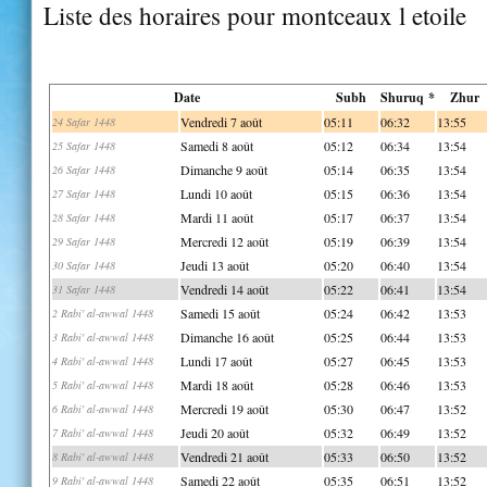
Liste des horaires pour montceaux l etoile
Date
Subh
Shuruq *
Zhur
Vendredi 7 août
05:11
06:32
13:55
24 Safar 1448
Samedi 8 août
05:12
06:34
13:54
25 Safar 1448
Dimanche 9 août
05:14
06:35
13:54
26 Safar 1448
Lundi 10 août
05:15
06:36
13:54
27 Safar 1448
Mardi 11 août
05:17
06:37
13:54
28 Safar 1448
Mercredi 12 août
05:19
06:39
13:54
29 Safar 1448
Jeudi 13 août
05:20
06:40
13:54
30 Safar 1448
Vendredi 14 août
05:22
06:41
13:54
31 Safar 1448
Samedi 15 août
05:24
06:42
13:53
2 Rabi' al-awwal 1448
Dimanche 16 août
05:25
06:44
13:53
3 Rabi' al-awwal 1448
Lundi 17 août
05:27
06:45
13:53
4 Rabi' al-awwal 1448
Mardi 18 août
05:28
06:46
13:53
5 Rabi' al-awwal 1448
Mercredi 19 août
05:30
06:47
13:52
6 Rabi' al-awwal 1448
Jeudi 20 août
05:32
06:49
13:52
7 Rabi' al-awwal 1448
Vendredi 21 août
05:33
06:50
13:52
8 Rabi' al-awwal 1448
Samedi 22 août
05:35
06:51
13:52
9 Rabi' al-awwal 1448