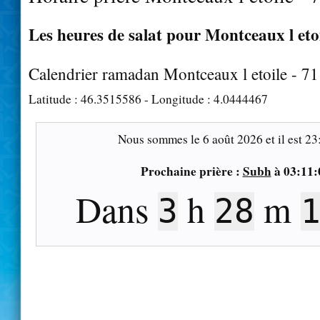
Les heures de salat pour Montceaux l etoi
Calendrier ramadan Montceaux l etoile - 7
Latitude :
46.3515586
- Longitude :
4.0444467
Nous sommes le
6 août 2026
et il est
23
Prochaine prière :
Subh
à
03:11:
Dans
h
m
3
28