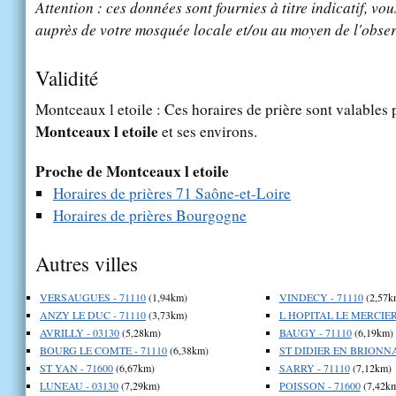
Attention : ces données sont fournies à titre indicatif, vou
auprès de votre mosquée locale et/ou au moyen de l'obser
Validité
Montceaux l etoile : Ces horaires de prière sont valables p
Montceaux l etoile
et ses environs.
Proche de Montceaux l etoile
Horaires de prières 71 Saône-et-Loire
Horaires de prières Bourgogne
Autres villes
VERSAUGUES - 71110
(1,94km)
VINDECY - 71110
(2,57k
ANZY LE DUC - 71110
(3,73km)
L HOPITAL LE MERCIER 
AVRILLY - 03130
(5,28km)
BAUGY - 71110
(6,19km)
BOURG LE COMTE - 71110
(6,38km)
ST DIDIER EN BRIONNAI
ST YAN - 71600
(6,67km)
SARRY - 71110
(7,12km)
LUNEAU - 03130
(7,29km)
POISSON - 71600
(7,42k