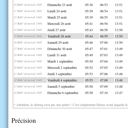
Dimanche 23 août
05:36
06:53
13:51
10 Rabi' al-awwal 1448
Lundi 24 août
05:38
06:54
13:51
11 Rabi' al-awwal 1448
Mardi 25 août
05:39
06:55
13:51
12 Rabi' al-awwal 1448
Mercredi 26 août
05:41
06:56
13:51
13 Rabi' al-awwal 1448
Jeudi 27 août
05:43
06:58
13:50
14 Rabi' al-awwal 1448
Vendredi 28 août
05:44
06:59
13:50
15 Rabi' al-awwal 1448
Samedi 29 août
05:46
07:00
13:50
16 Rabi' al-awwal 1448
Dimanche 30 août
05:47
07:01
13:49
17 Rabi' al-awwal 1448
Lundi 31 août
05:49
07:03
13:49
18 Rabi' al-awwal 1448
Mardi 1 septembre
05:50
07:04
13:49
19 Rabi' al-awwal 1448
Mercredi 2 septembre
05:52
07:05
13:49
20 Rabi' al-awwal 1448
Jeudi 3 septembre
05:53
07:06
13:48
21 Rabi' al-awwal 1448
Vendredi 4 septembre
05:55
07:08
13:48
22 Rabi' al-awwal 1448
Samedi 5 septembre
05:56
07:09
13:48
23 Rabi' al-awwal 1448
Dimanche 6 septembre
05:58
07:10
13:47
24 Rabi' al-awwal 1448
* Attention, le shuruq n'est pas une prière ! C'est simplement l'heure avant laquelle l
Précision