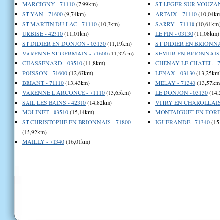
MARCIGNY - 71110
(7,99km)
ST LEGER SUR VOUZANC
ST YAN - 71600
(9,74km)
ARTAIX - 71110
(10,04km
ST MARTIN DU LAC - 71110
(10,3km)
SARRY - 71110
(10,61km
URBISE - 42310
(11,01km)
LE PIN - 03130
(11,08km)
ST DIDIER EN DONJON - 03130
(11,19km)
ST DIDIER EN BRIONNAI
VARENNE ST GERMAIN - 71600
(11,37km)
SEMUR EN BRIONNAIS -
CHASSENARD - 03510
(11,8km)
CHENAY LE CHATEL - 7
POISSON - 71600
(12,67km)
LENAX - 03130
(13,25km
BRIANT - 71110
(13,43km)
MELAY - 71340
(13,57km
VARENNE L ARCONCE - 71110
(13,65km)
LE DONJON - 03130
(14,
SAIL LES BAINS - 42310
(14,82km)
VITRY EN CHAROLLAIS 
MOLINET - 03510
(15,14km)
MONTAIGUET EN FOREZ
ST CHRISTOPHE EN BRIONNAIS - 71800
IGUERANDE - 71340
(15
(15,92km)
MAILLY - 71340
(16,01km)