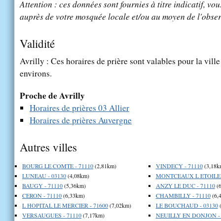
Attention : ces données sont fournies à titre indicatif, vou
auprès de votre mosquée locale et/ou au moyen de l'obser
Validité
Avrilly : Ces horaires de prière sont valables pour la vill
environs.
Proche de Avrilly
Horaires de prières 03 Allier
Horaires de prières Auvergne
Autres villes
BOURG LE COMTE - 71110
(2,81km)
VINDECY - 71110
(3,18k
LUNEAU - 03130
(4,08km)
MONTCEAUX L ETOILE -
BAUGY - 71110
(5,36km)
ANZY LE DUC - 71110
(6
CERON - 71110
(6,33km)
CHAMBILLY - 71110
(6,
L HOPITAL LE MERCIER - 71600
(7,02km)
LE BOUCHAUD - 03130
(
VERSAUGUES - 71110
(7,17km)
NEUILLY EN DONJON - 