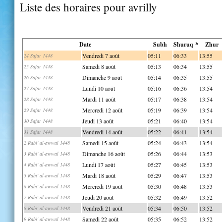
Liste des horaires pour avrilly
Date
Subh
Shuruq *
Zhur
Vendredi 7 août
05:11
06:33
13:55
24 Safar 1448
Samedi 8 août
05:13
06:34
13:55
25 Safar 1448
Dimanche 9 août
05:14
06:35
13:55
26 Safar 1448
Lundi 10 août
05:16
06:36
13:54
27 Safar 1448
Mardi 11 août
05:17
06:38
13:54
28 Safar 1448
Mercredi 12 août
05:19
06:39
13:54
29 Safar 1448
Jeudi 13 août
05:21
06:40
13:54
30 Safar 1448
Vendredi 14 août
05:22
06:41
13:54
31 Safar 1448
Samedi 15 août
05:24
06:43
13:54
2 Rabi' al-awwal 1448
Dimanche 16 août
05:26
06:44
13:53
3 Rabi' al-awwal 1448
Lundi 17 août
05:27
06:45
13:53
4 Rabi' al-awwal 1448
Mardi 18 août
05:29
06:47
13:53
5 Rabi' al-awwal 1448
Mercredi 19 août
05:30
06:48
13:53
6 Rabi' al-awwal 1448
Jeudi 20 août
05:32
06:49
13:52
7 Rabi' al-awwal 1448
Vendredi 21 août
05:34
06:50
13:52
8 Rabi' al-awwal 1448
Samedi 22 août
05:35
06:52
13:52
9 Rabi' al-awwal 1448