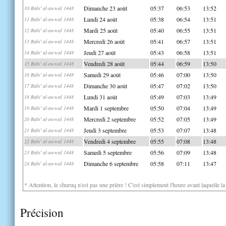
Dimanche 23 août
05:37
06:53
13:52
10 Rabi' al-awwal 1448
Lundi 24 août
05:38
06:54
13:51
11 Rabi' al-awwal 1448
Mardi 25 août
05:40
06:55
13:51
12 Rabi' al-awwal 1448
Mercredi 26 août
05:41
06:57
13:51
13 Rabi' al-awwal 1448
Jeudi 27 août
05:43
06:58
13:51
14 Rabi' al-awwal 1448
Vendredi 28 août
05:44
06:59
13:50
15 Rabi' al-awwal 1448
Samedi 29 août
05:46
07:00
13:50
16 Rabi' al-awwal 1448
Dimanche 30 août
05:47
07:02
13:50
17 Rabi' al-awwal 1448
Lundi 31 août
05:49
07:03
13:49
18 Rabi' al-awwal 1448
Mardi 1 septembre
05:50
07:04
13:49
19 Rabi' al-awwal 1448
Mercredi 2 septembre
05:52
07:05
13:49
20 Rabi' al-awwal 1448
Jeudi 3 septembre
05:53
07:07
13:48
21 Rabi' al-awwal 1448
Vendredi 4 septembre
05:55
07:08
13:48
22 Rabi' al-awwal 1448
Samedi 5 septembre
05:56
07:09
13:48
23 Rabi' al-awwal 1448
Dimanche 6 septembre
05:58
07:11
13:47
24 Rabi' al-awwal 1448
* Attention, le shuruq n'est pas une prière ! C'est simplement l'heure avant laquelle l
Précision