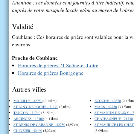
Attention : ces données sont fournies à titre indicatif, vou
auprès de votre mosquée locale et/ou au moyen de l'obser
Validité
Coublanc : Ces horaires de prière sont valables pour la vi
environs.
Proche de Coublanc
Horaires de prières 71 Saône-et-Loire
Horaires de prières Bourgogne
Autres villes
MAIZILLY - 42750
(2,14km)
ECOCHE - 42670
(2,42km
ST IGNY DE ROCHE - 71170
(2,6km)
MARS - 42750
(3,13km)
TANCON - 71740
(3,15km)
ST MARTIN DE LIXY - 7
ARCINGES - 42460
(4,13km)
CHATEAUNEUF - 71740
ST DENIS DE CABANNE - 42750
(4,97km)
ST MAURICE LES CHAT
CUINZIER - 42460
(5,22km)
(5,09km)