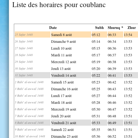
Liste des horaires pour coublanc
Date
Subh
Shuruq *
Zhur
Samedi 8 août
05:12
06:33
13:54
25 Safar 1448
Dimanche 9 août
05:14
06:34
13:53
26 Safar 1448
Lundi 10 août
05:15
06:36
13:53
27 Safar 1448
Mardi 11 août
05:17
06:37
13:53
28 Safar 1448
Mercredi 12 août
05:19
06:38
13:53
29 Safar 1448
Jeudi 13 août
05:20
06:39
13:53
30 Safar 1448
Vendredi 14 août
05:22
06:41
13:53
31 Safar 1448
Samedi 15 août
05:23
06:42
13:52
2 Rabi' al-awwal 1448
Dimanche 16 août
05:25
06:43
13:52
3 Rabi' al-awwal 1448
Lundi 17 août
05:27
06:44
13:52
4 Rabi' al-awwal 1448
Mardi 18 août
05:28
06:46
13:52
5 Rabi' al-awwal 1448
Mercredi 19 août
05:30
06:47
13:52
6 Rabi' al-awwal 1448
Jeudi 20 août
05:31
06:48
13:51
7 Rabi' al-awwal 1448
Vendredi 21 août
05:33
06:49
13:51
8 Rabi' al-awwal 1448
Samedi 22 août
05:35
06:51
13:51
9 Rabi' al-awwal 1448
Dimanche 23 août
05:36
06:52
13:51
10 Rabi' al-awwal 1448