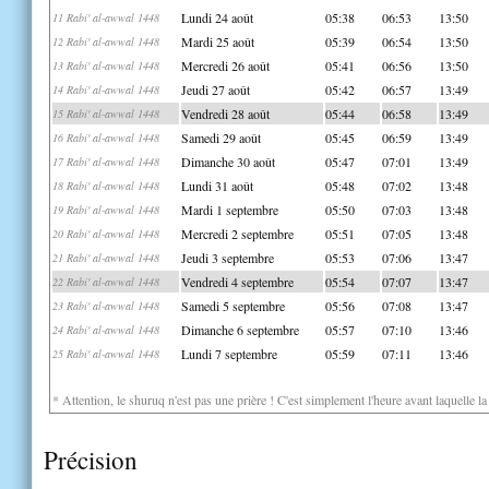
Lundi 24 août
05:38
06:53
13:50
11 Rabi' al-awwal 1448
Mardi 25 août
05:39
06:54
13:50
12 Rabi' al-awwal 1448
Mercredi 26 août
05:41
06:56
13:50
13 Rabi' al-awwal 1448
Jeudi 27 août
05:42
06:57
13:49
14 Rabi' al-awwal 1448
Vendredi 28 août
05:44
06:58
13:49
15 Rabi' al-awwal 1448
Samedi 29 août
05:45
06:59
13:49
16 Rabi' al-awwal 1448
Dimanche 30 août
05:47
07:01
13:49
17 Rabi' al-awwal 1448
Lundi 31 août
05:48
07:02
13:48
18 Rabi' al-awwal 1448
Mardi 1 septembre
05:50
07:03
13:48
19 Rabi' al-awwal 1448
Mercredi 2 septembre
05:51
07:05
13:48
20 Rabi' al-awwal 1448
Jeudi 3 septembre
05:53
07:06
13:47
21 Rabi' al-awwal 1448
Vendredi 4 septembre
05:54
07:07
13:47
22 Rabi' al-awwal 1448
Samedi 5 septembre
05:56
07:08
13:47
23 Rabi' al-awwal 1448
Dimanche 6 septembre
05:57
07:10
13:46
24 Rabi' al-awwal 1448
Lundi 7 septembre
05:59
07:11
13:46
25 Rabi' al-awwal 1448
* Attention, le shuruq n'est pas une prière ! C'est simplement l'heure avant laquelle l
Précision