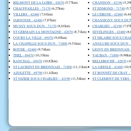
BELMONT DE LA LOIRE - 42670
(5,77km)
CHANDON - 42190
(5,29
CHAUFFAILLES - 71170
(6,27km)
ST EDMOND - 71740
(5,
VILLERS - 42460
(7,01km)
LE CERGNE - 42460
(6,4
JARNOSSE - 42460
(7,87km)
CHASSIGNY SOUS DUN 
MUSSY SOUS DUN - 71170
(8,01km)
CHARLIEU - 42190
(7,97
ST GERMAIN LA MONTAGNE - 42670
(8,71km)
SEVELINGES - 42460
(8,
COURS LA VILLE - 69470
(9,05km)
ST HILAIRE SOUS CHAR
LA CHAPELLE SOUS DUN - 71800
(9,51km)
ANGLURE SOUS DUN - 
BOYER - 42460
(9,74km)
LIGNY EN BRIONNAIS -
THEL - 69470
(10,33km)
VAUBAN - 71800
(9,98km
RANCHAL - 69470
(10,82km)
BELLEROCHE - 42670
(1
ST LAURENT EN BRIONNAIS - 71800
(11,11km)
LA GRESLE - 42460
(10,
AZOLETTE - 69790
(11,42km)
ST BONNET DE CRAY - 
ST NIZIER SOUS CHARLIEU - 42190
(11,54km)
ST CLEMENT DE VERS -