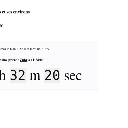
 et ses environs
60
mes le
6 août 2026
et il est
08:21:40
.
haine prière :
Zuhr
à
11:54:00
h
m
sec
32
19