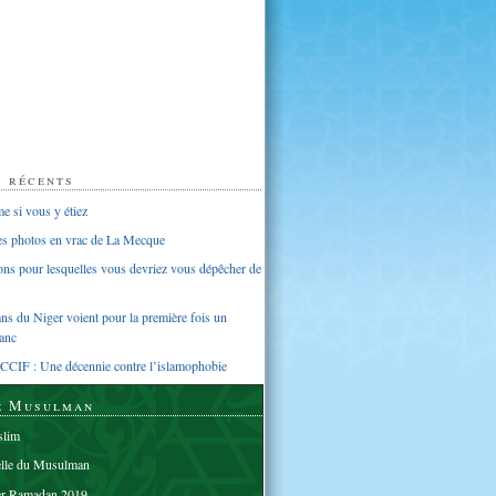
s récents
 si vous y étiez
ues photos en vrac de La Mecque
sons pour lesquelles vous devriez vous dépêcher de
s du Niger voient pour la première fois un
anc
CCIF : Une décennie contre l’islamophobie
e Musulman
lim
elle du Musulman
er Ramadan 2019