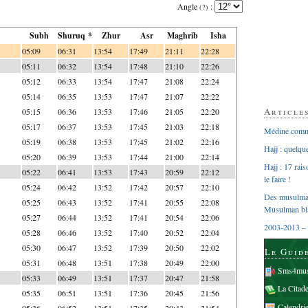
Angle
:
(?)
Subh
Shuruq *
Zhur
Asr
Maghrib
Isha
05:09
06:31
13:54
17:49
21:11
22:28
05:11
06:32
13:54
17:48
21:10
22:26
05:12
06:33
13:54
17:47
21:08
22:24
05:14
06:35
13:53
17:47
21:07
22:22
Article
05:15
06:36
13:53
17:46
21:05
22:20
05:17
06:37
13:53
17:45
21:03
22:18
Médine comme
05:19
06:38
13:53
17:45
21:02
22:16
Hajj : quelq
05:20
06:39
13:53
17:44
21:00
22:14
Hajj : 17 rai
05:22
06:41
13:53
17:43
20:59
22:12
le faire !
05:24
06:42
13:52
17:42
20:57
22:10
Des musulman
05:25
06:43
13:52
17:41
20:55
22:08
Musulman bl
05:27
06:44
13:52
17:41
20:54
22:06
2003-2013 – 
05:28
06:46
13:52
17:40
20:52
22:04
05:30
06:47
13:52
17:39
20:50
22:02
Le Guid
05:31
06:48
13:51
17:38
20:49
22:00
Sms4mus
05:33
06:49
13:51
17:37
20:47
21:58
La Citad
05:35
06:51
13:51
17:36
20:45
21:56
Calendri
05:36
06:52
13:51
17:35
20:43
21:54