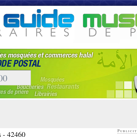
Publicit
s - 42460