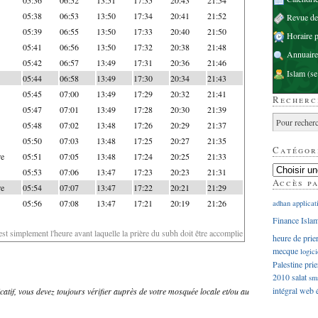
05:38
06:53
13:50
17:34
20:41
21:52
Revue d
05:39
06:55
13:50
17:33
20:40
21:50
Horaire p
05:41
06:56
13:50
17:32
20:38
21:48
Annuaire
05:42
06:57
13:49
17:31
20:36
21:46
Islam
(se
05:44
06:58
13:49
17:30
20:34
21:43
05:45
07:00
13:49
17:29
20:32
21:41
Recherc
05:47
07:01
13:49
17:28
20:30
21:39
05:48
07:02
13:48
17:26
20:29
21:37
05:50
07:03
13:48
17:25
20:27
21:35
Catégor
re
05:51
07:05
13:48
17:24
20:25
21:33
05:53
07:06
13:47
17:23
20:23
21:31
Accès p
re
05:54
07:07
13:47
17:22
20:21
21:29
05:56
07:08
13:47
17:21
20:19
21:26
adhan
applicat
Finance Isla
'est simplement l'heure avant laquelle la prière du subh doit être accomplie
heure de prie
mecque
logici
Palestine
prie
2010
salat
sm
intégral
web
dicatif, vous devez toujours vérifier auprès de votre mosquée locale et/ou au