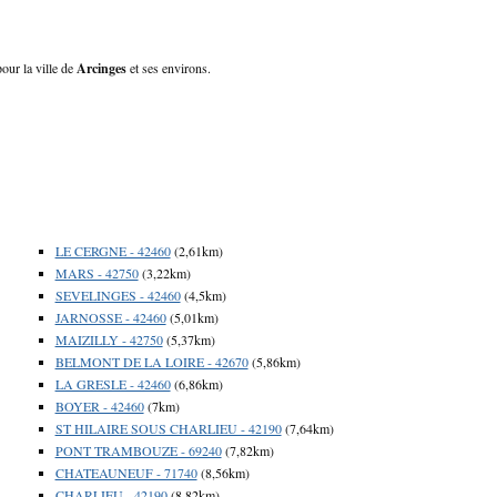
our la ville de
Arcinges
et ses environs.
LE CERGNE - 42460
(2,61km)
MARS - 42750
(3,22km)
SEVELINGES - 42460
(4,5km)
JARNOSSE - 42460
(5,01km)
MAIZILLY - 42750
(5,37km)
BELMONT DE LA LOIRE - 42670
(5,86km)
LA GRESLE - 42460
(6,86km)
BOYER - 42460
(7km)
ST HILAIRE SOUS CHARLIEU - 42190
(7,64km)
PONT TRAMBOUZE - 69240
(7,82km)
CHATEAUNEUF - 71740
(8,56km)
CHARLIEU - 42190
(8,82km)