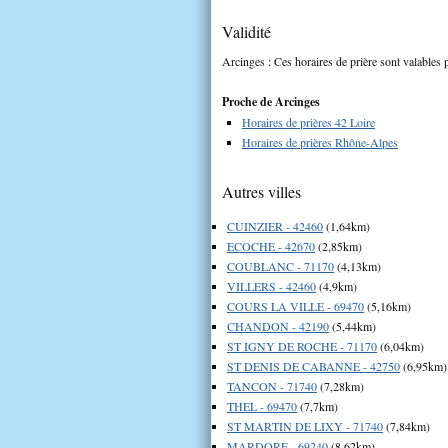
Validité
Arcinges : Ces horaires de prière sont valables p
Proche de Arcinges
Horaires de prières 42 Loire
Horaires de prières Rhône-Alpes
Autres villes
CUINZIER - 42460
(1,64km)
ECOCHE - 42670
(2,85km)
COUBLANC - 71170
(4,13km)
VILLERS - 42460
(4,9km)
COURS LA VILLE - 69470
(5,16km)
CHANDON - 42190
(5,44km)
ST IGNY DE ROCHE - 71170
(6,04km)
ST DENIS DE CABANNE - 42750
(6,95km)
TANCON - 71740
(7,28km)
THEL - 69470
(7,7km)
ST MARTIN DE LIXY - 71740
(7,84km)
MARDORE - 69240
(8,62km)