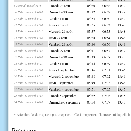
Samedi 22 août
05:30
06:48
13:49
9 Rabi' al-awwal 1448
Dimanche 23 août
05:32
06:49
13:49
10 Rabi' al-awwal 1448
Lundi 24 août
05:34
06:50
13:49
11 Rabi' al-awwal 1448
Mardi 25 août
05:35
06:52
13:48
12 Rabi' al-awwal 1448
Mercredi 26 août
05:37
06:53
13:48
13 Rabi' al-awwal 1448
Jeudi 27 août
05:38
06:54
13:48
14 Rabi' al-awwal 1448
Vendredi 28 août
05:40
06:56
13:48
15 Rabi' al-awwal 1448
Samedi 29 août
05:41
06:57
13:47
16 Rabi' al-awwal 1448
Dimanche 30 août
05:43
06:58
13:47
17 Rabi' al-awwal 1448
Lundi 31 août
05:45
06:59
13:47
18 Rabi' al-awwal 1448
Mardi 1 septembre
05:46
07:01
13:46
19 Rabi' al-awwal 1448
Mercredi 2 septembre
05:48
07:02
13:46
20 Rabi' al-awwal 1448
Jeudi 3 septembre
05:49
07:03
13:46
21 Rabi' al-awwal 1448
Vendredi 4 septembre
05:51
07:05
13:45
22 Rabi' al-awwal 1448
Samedi 5 septembre
05:52
07:06
13:45
23 Rabi' al-awwal 1448
Dimanche 6 septembre
05:54
07:07
13:45
24 Rabi' al-awwal 1448
* Attention, le shuruq n'est pas une prière ! C'est simplement l'heure avant laquelle l
Précision