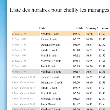
Liste des horaires pour cheilly les maranges
Date
Subh
Shuruq *
Zhur
Vendredi 7 août
05:05
06:28
13:52
24 Safar 1448
Samedi 8 août
05:07
06:30
13:52
25 Safar 1448
Dimanche 9 août
05:09
06:31
13:52
26 Safar 1448
Lundi 10 août
05:10
06:32
13:52
27 Safar 1448
Mardi 11 août
05:12
06:34
13:52
28 Safar 1448
Mercredi 12 août
05:14
06:35
13:51
29 Safar 1448
Jeudi 13 août
05:15
06:36
13:51
30 Safar 1448
Vendredi 14 août
05:17
06:37
13:51
31 Safar 1448
Samedi 15 août
05:19
06:39
13:51
2 Rabi' al-awwal 1448
Dimanche 16 août
05:20
06:40
13:51
3 Rabi' al-awwal 1448
Lundi 17 août
05:22
06:41
13:50
4 Rabi' al-awwal 1448
Mardi 18 août
05:24
06:43
13:50
5 Rabi' al-awwal 1448
Mercredi 19 août
05:25
06:44
13:50
6 Rabi' al-awwal 1448
Jeudi 20 août
05:27
06:45
13:50
7 Rabi' al-awwal 1448
Vendredi 21 août
05:29
06:46
13:49
8 Rabi' al-awwal 1448