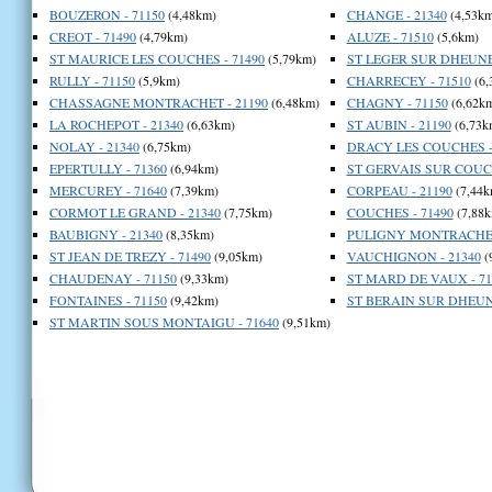
BOUZERON - 71150
(4,48km)
CHANGE - 21340
(4,53km
CREOT - 71490
(4,79km)
ALUZE - 71510
(5,6km)
ST MAURICE LES COUCHES - 71490
(5,79km)
ST LEGER SUR DHEUNE 
RULLY - 71150
(5,9km)
CHARRECEY - 71510
(6,
CHASSAGNE MONTRACHET - 21190
(6,48km)
CHAGNY - 71150
(6,62k
LA ROCHEPOT - 21340
(6,63km)
ST AUBIN - 21190
(6,73k
NOLAY - 21340
(6,75km)
DRACY LES COUCHES -
EPERTULLY - 71360
(6,94km)
ST GERVAIS SUR COUCH
MERCUREY - 71640
(7,39km)
CORPEAU - 21190
(7,44k
CORMOT LE GRAND - 21340
(7,75km)
COUCHES - 71490
(7,88k
BAUBIGNY - 21340
(8,35km)
PULIGNY MONTRACHET 
ST JEAN DE TREZY - 71490
(9,05km)
VAUCHIGNON - 21340
(
CHAUDENAY - 71150
(9,33km)
ST MARD DE VAUX - 71
FONTAINES - 71150
(9,42km)
ST BERAIN SUR DHEUNE
ST MARTIN SOUS MONTAIGU - 71640
(9,51km)