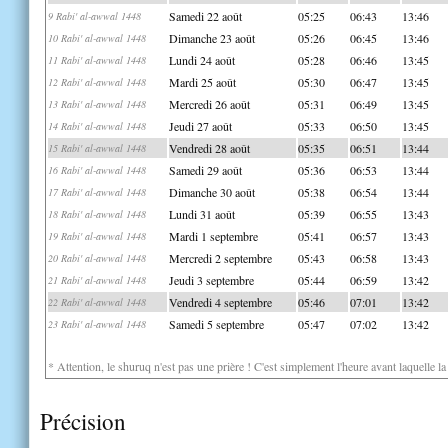
Samedi 22 août
05:25
06:43
13:46
9 Rabi' al-awwal 1448
Dimanche 23 août
05:26
06:45
13:46
10 Rabi' al-awwal 1448
Lundi 24 août
05:28
06:46
13:45
11 Rabi' al-awwal 1448
Mardi 25 août
05:30
06:47
13:45
12 Rabi' al-awwal 1448
Mercredi 26 août
05:31
06:49
13:45
13 Rabi' al-awwal 1448
Jeudi 27 août
05:33
06:50
13:45
14 Rabi' al-awwal 1448
Vendredi 28 août
05:35
06:51
13:44
15 Rabi' al-awwal 1448
Samedi 29 août
05:36
06:53
13:44
16 Rabi' al-awwal 1448
Dimanche 30 août
05:38
06:54
13:44
17 Rabi' al-awwal 1448
Lundi 31 août
05:39
06:55
13:43
18 Rabi' al-awwal 1448
Mardi 1 septembre
05:41
06:57
13:43
19 Rabi' al-awwal 1448
Mercredi 2 septembre
05:43
06:58
13:43
20 Rabi' al-awwal 1448
Jeudi 3 septembre
05:44
06:59
13:42
21 Rabi' al-awwal 1448
Vendredi 4 septembre
05:46
07:01
13:42
22 Rabi' al-awwal 1448
Samedi 5 septembre
05:47
07:02
13:42
23 Rabi' al-awwal 1448
* Attention, le shuruq n'est pas une prière ! C'est simplement l'heure avant laquelle l
Précision