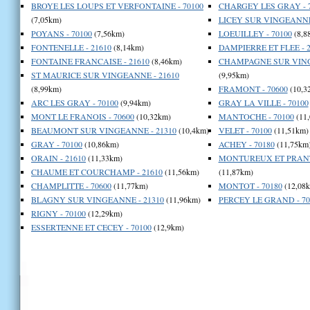
BROYE LES LOUPS ET VERFONTAINE - 70100
CHARGEY LES GRAY - 
(7,05km)
LICEY SUR VINGEANNE 
POYANS - 70100
(7,56km)
LOEUILLEY - 70100
(8,8
FONTENELLE - 21610
(8,14km)
DAMPIERRE ET FLEE - 2
FONTAINE FRANCAISE - 21610
(8,46km)
CHAMPAGNE SUR VING
ST MAURICE SUR VINGEANNE - 21610
(9,95km)
(8,99km)
FRAMONT - 70600
(10,3
ARC LES GRAY - 70100
(9,94km)
GRAY LA VILLE - 70100
MONT LE FRANOIS - 70600
(10,32km)
MANTOCHE - 70100
(11
BEAUMONT SUR VINGEANNE - 21310
(10,4km)
VELET - 70100
(11,51km)
GRAY - 70100
(10,86km)
ACHEY - 70180
(11,75km
ORAIN - 21610
(11,33km)
MONTUREUX ET PRANTI
CHAUME ET COURCHAMP - 21610
(11,56km)
(11,87km)
CHAMPLITTE - 70600
(11,77km)
MONTOT - 70180
(12,08
BLAGNY SUR VINGEANNE - 21310
(11,96km)
PERCEY LE GRAND - 70
RIGNY - 70100
(12,29km)
ESSERTENNE ET CECEY - 70100
(12,9km)