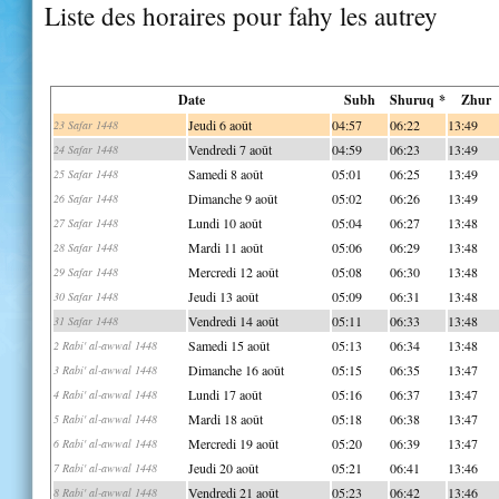
Liste des horaires pour fahy les autrey
Date
Subh
Shuruq *
Zhur
Jeudi 6 août
04:57
06:22
13:49
23 Safar 1448
Vendredi 7 août
04:59
06:23
13:49
24 Safar 1448
Samedi 8 août
05:01
06:25
13:49
25 Safar 1448
Dimanche 9 août
05:02
06:26
13:49
26 Safar 1448
Lundi 10 août
05:04
06:27
13:48
27 Safar 1448
Mardi 11 août
05:06
06:29
13:48
28 Safar 1448
Mercredi 12 août
05:08
06:30
13:48
29 Safar 1448
Jeudi 13 août
05:09
06:31
13:48
30 Safar 1448
Vendredi 14 août
05:11
06:33
13:48
31 Safar 1448
Samedi 15 août
05:13
06:34
13:48
2 Rabi' al-awwal 1448
Dimanche 16 août
05:15
06:35
13:47
3 Rabi' al-awwal 1448
Lundi 17 août
05:16
06:37
13:47
4 Rabi' al-awwal 1448
Mardi 18 août
05:18
06:38
13:47
5 Rabi' al-awwal 1448
Mercredi 19 août
05:20
06:39
13:47
6 Rabi' al-awwal 1448
Jeudi 20 août
05:21
06:41
13:46
7 Rabi' al-awwal 1448
Vendredi 21 août
05:23
06:42
13:46
8 Rabi' al-awwal 1448