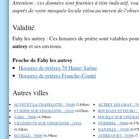
Attention : ces données sont fournies à titre indicatif, vou
auprès de votre mosquée locale et/ou au moyen de l'obser
Validité
Fahy les autrey : Ces horaires de prière sont valables pour
autrey
et ses environs.
Proche de Fahy les autrey
Horaires de prières 70 Haute-Saône
Horaires de prières Franche-Comté
Autres villes
AUVET ET LA CHAPELOTTE - 70100
(2,84km)
AUTREY LES GRAY - 70
ST SEINE SUR VINGEANNE - 21610
(4,02km)
BOUHANS ET FEURG - 
VARS - 70600
(4,58km)
POUILLY SUR VINGEAN
VILLENEUVE SUR VINGEANNE - 21610
OYRIERES - 70600
(6,57
(6,54km)
NANTILLY - 70100
(6,97
ECUELLE - 70600
(6,59km)
ATTRICOURT - 70100
(7