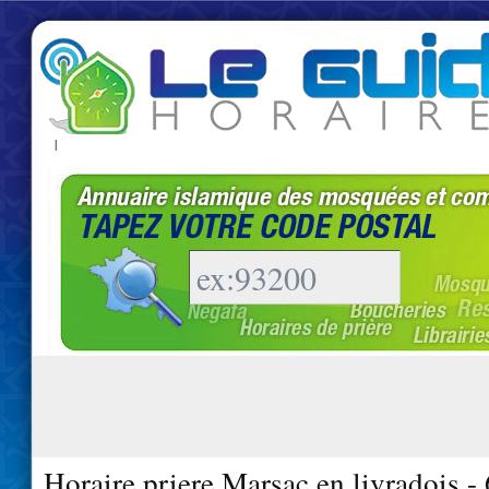
|
Horaire priere Marsac en livradois -