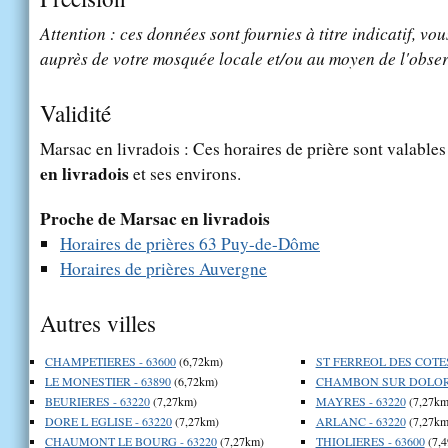
Attention : ces données sont fournies à titre indicatif, vou
auprès de votre mosquée locale et/ou au moyen de l'obser
Validité
Marsac en livradois : Ces horaires de prière sont valables
en livradois
et ses environs.
Proche de Marsac en livradois
Horaires de prières 63 Puy-de-Dôme
Horaires de prières Auvergne
Autres villes
CHAMPETIERES - 63600
(6,72km)
ST FERREOL DES COTES
LE MONESTIER - 63890
(6,72km)
CHAMBON SUR DOLORE
BEURIERES - 63220
(7,27km)
MAYRES - 63220
(7,27km
DORE L EGLISE - 63220
(7,27km)
ARLANC - 63220
(7,27km
CHAUMONT LE BOURG - 63220
(7,27km)
THIOLIERES - 63600
(7,