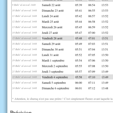
Samedi 22 août
05:39
06:54
13:53
9 Rabi' al-awwal 1448
Dimanche 23 août
05:41
06:55
13:53
10 Rabi' al-awwal 1448
Lundi 24 août
05:42
06:57
13:52
11 Rabi' al-awwal 1448
Mardi 25 août
05:44
06:58
13:52
12 Rabi' al-awwal 1448
Mercredi 26 août
05:45
06:59
13:52
13 Rabi' al-awwal 1448
Jeudi 27 août
05:47
07:00
13:52
14 Rabi' al-awwal 1448
Vendredi 28 août
05:48
07:01
13:51
15 Rabi' al-awwal 1448
Samedi 29 août
05:49
07:03
13:51
16 Rabi' al-awwal 1448
Dimanche 30 août
05:51
07:04
13:51
17 Rabi' al-awwal 1448
Lundi 31 août
05:52
07:05
13:50
18 Rabi' al-awwal 1448
Mardi 1 septembre
05:54
07:06
13:50
19 Rabi' al-awwal 1448
Mercredi 2 septembre
05:55
07:08
13:50
20 Rabi' al-awwal 1448
Jeudi 3 septembre
05:57
07:09
13:49
21 Rabi' al-awwal 1448
Vendredi 4 septembre
05:58
07:10
13:49
22 Rabi' al-awwal 1448
Samedi 5 septembre
06:00
07:11
13:49
23 Rabi' al-awwal 1448
Dimanche 6 septembre
06:01
07:12
13:48
24 Rabi' al-awwal 1448
* Attention, le shuruq n'est pas une prière ! C'est simplement l'heure avant laquelle l
Précision