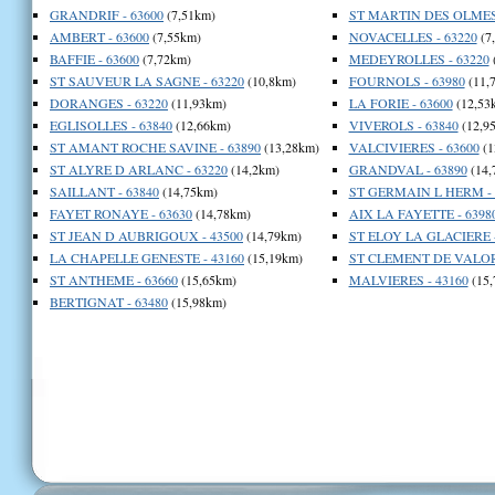
GRANDRIF - 63600
(7,51km)
ST MARTIN DES OLMES 
AMBERT - 63600
(7,55km)
NOVACELLES - 63220
(7
BAFFIE - 63600
(7,72km)
MEDEYROLLES - 63220
ST SAUVEUR LA SAGNE - 63220
(10,8km)
FOURNOLS - 63980
(11,
DORANGES - 63220
(11,93km)
LA FORIE - 63600
(12,53
EGLISOLLES - 63840
(12,66km)
VIVEROLS - 63840
(12,9
ST AMANT ROCHE SAVINE - 63890
(13,28km)
VALCIVIERES - 63600
(1
ST ALYRE D ARLANC - 63220
(14,2km)
GRANDVAL - 63890
(14,
SAILLANT - 63840
(14,75km)
ST GERMAIN L HERM - 
FAYET RONAYE - 63630
(14,78km)
AIX LA FAYETTE - 6398
ST JEAN D AUBRIGOUX - 43500
(14,79km)
ST ELOY LA GLACIERE -
LA CHAPELLE GENESTE - 43160
(15,19km)
ST CLEMENT DE VALOR
ST ANTHEME - 63660
(15,65km)
MALVIERES - 43160
(15,
BERTIGNAT - 63480
(15,98km)