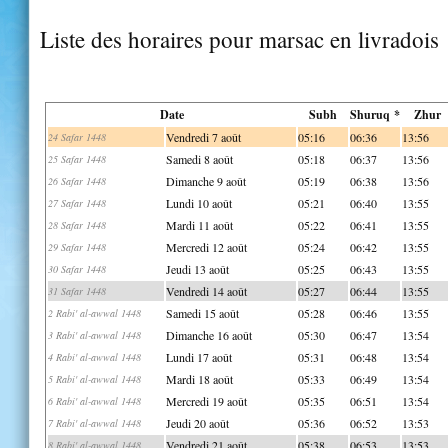
Liste des horaires pour marsac en livradois
Date
Subh
Shuruq *
Zhur
Vendredi 7 août
05:16
06:36
13:56
24 Safar 1448
Samedi 8 août
05:18
06:37
13:56
25 Safar 1448
Dimanche 9 août
05:19
06:38
13:56
26 Safar 1448
Lundi 10 août
05:21
06:40
13:55
27 Safar 1448
Mardi 11 août
05:22
06:41
13:55
28 Safar 1448
Mercredi 12 août
05:24
06:42
13:55
29 Safar 1448
Jeudi 13 août
05:25
06:43
13:55
30 Safar 1448
Vendredi 14 août
05:27
06:44
13:55
31 Safar 1448
Samedi 15 août
05:28
06:46
13:55
2 Rabi' al-awwal 1448
Dimanche 16 août
05:30
06:47
13:54
3 Rabi' al-awwal 1448
Lundi 17 août
05:31
06:48
13:54
4 Rabi' al-awwal 1448
Mardi 18 août
05:33
06:49
13:54
5 Rabi' al-awwal 1448
Mercredi 19 août
05:35
06:51
13:54
6 Rabi' al-awwal 1448
Jeudi 20 août
05:36
06:52
13:53
7 Rabi' al-awwal 1448
Vendredi 21 août
05:38
06:53
13:53
8 Rabi' al-awwal 1448