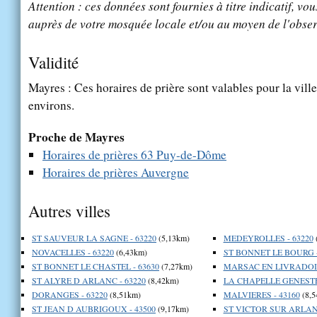
Attention : ces données sont fournies à titre indicatif, vou
auprès de votre mosquée locale et/ou au moyen de l'obser
Validité
Mayres : Ces horaires de prière sont valables pour la vill
environs.
Proche de Mayres
Horaires de prières 63 Puy-de-Dôme
Horaires de prières Auvergne
Autres villes
ST SAUVEUR LA SAGNE - 63220
(5,13km)
MEDEYROLLES - 63220
NOVACELLES - 63220
(6,43km)
ST BONNET LE BOURG -
ST BONNET LE CHASTEL - 63630
(7,27km)
MARSAC EN LIVRADOIS
ST ALYRE D ARLANC - 63220
(8,42km)
LA CHAPELLE GENESTE 
DORANGES - 63220
(8,51km)
MALVIERES - 43160
(8,5
ST JEAN D AUBRIGOUX - 43500
(9,17km)
ST VICTOR SUR ARLANC