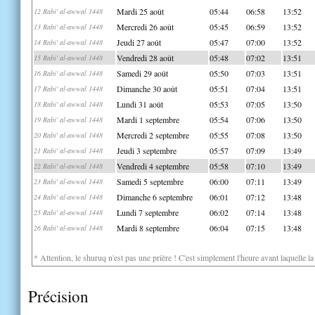
Mardi 25 août
05:44
06:58
13:52
12 Rabi' al-awwal 1448
Mercredi 26 août
05:45
06:59
13:52
13 Rabi' al-awwal 1448
Jeudi 27 août
05:47
07:00
13:52
14 Rabi' al-awwal 1448
Vendredi 28 août
05:48
07:02
13:51
15 Rabi' al-awwal 1448
Samedi 29 août
05:50
07:03
13:51
16 Rabi' al-awwal 1448
Dimanche 30 août
05:51
07:04
13:51
17 Rabi' al-awwal 1448
Lundi 31 août
05:53
07:05
13:50
18 Rabi' al-awwal 1448
Mardi 1 septembre
05:54
07:06
13:50
19 Rabi' al-awwal 1448
Mercredi 2 septembre
05:55
07:08
13:50
20 Rabi' al-awwal 1448
Jeudi 3 septembre
05:57
07:09
13:49
21 Rabi' al-awwal 1448
Vendredi 4 septembre
05:58
07:10
13:49
22 Rabi' al-awwal 1448
Samedi 5 septembre
06:00
07:11
13:49
23 Rabi' al-awwal 1448
Dimanche 6 septembre
06:01
07:12
13:48
24 Rabi' al-awwal 1448
Lundi 7 septembre
06:02
07:14
13:48
25 Rabi' al-awwal 1448
Mardi 8 septembre
06:04
07:15
13:48
26 Rabi' al-awwal 1448
* Attention, le shuruq n'est pas une prière ! C'est simplement l'heure avant laquelle l
Précision