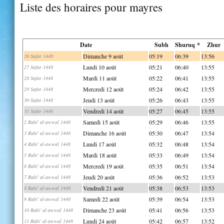
Liste des horaires pour mayres
Date
Subh
Shuruq *
Zhur
Dimanche 9 août
05:19
06:39
13:56
26 Safar 1448
Lundi 10 août
05:21
06:40
13:55
27 Safar 1448
Mardi 11 août
05:22
06:41
13:55
28 Safar 1448
Mercredi 12 août
05:24
06:42
13:55
29 Safar 1448
Jeudi 13 août
05:26
06:43
13:55
30 Safar 1448
Vendredi 14 août
05:27
06:45
13:55
31 Safar 1448
Samedi 15 août
05:29
06:46
13:55
2 Rabi' al-awwal 1448
Dimanche 16 août
05:30
06:47
13:54
3 Rabi' al-awwal 1448
Lundi 17 août
05:32
06:48
13:54
4 Rabi' al-awwal 1448
Mardi 18 août
05:33
06:49
13:54
5 Rabi' al-awwal 1448
Mercredi 19 août
05:35
06:51
13:54
6 Rabi' al-awwal 1448
Jeudi 20 août
05:36
06:52
13:53
7 Rabi' al-awwal 1448
Vendredi 21 août
05:38
06:53
13:53
8 Rabi' al-awwal 1448
Samedi 22 août
05:39
06:54
13:53
9 Rabi' al-awwal 1448
Dimanche 23 août
05:41
06:56
13:53
10 Rabi' al-awwal 1448
Lundi 24 août
05:42
06:57
13:52
11 Rabi' al-awwal 1448