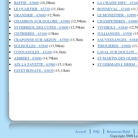
BAFFIE - 63600
(10,28km)
LA CHAISE DIEU - 4316
LE QUARTIER - 63330
(11,1km)
BONNEVAL - 43160
(11,
GRANDRIF - 63600
(12,5km)
LE MONESTIER - 63890
(
CHAMBON SUR DOLORE - 63980
(12,59km)
CHAMPETIERES - 63600
ST FERREOL DES COTES - 63600
(12,59km)
VIVEROLS - 63840
(12,5
CISTRIERES - 43160
(13km)
JULLIANGES - 43500
(13
CRAPONNE SUR ARZON - 43500
(13,3km)
SAUVESSANGES - 6384
EGLISOLLES - 63840
(13,56km)
THIOLIERES - 63600
(13
CONNANGLES - 43160
(14,1km)
LAVAL SUR DOULON - 
AMBERT - 63600
(14,79km)
ST MARTIN DES OLMES 
AIX LA FAYETTE - 63980
(15,11km)
ST GERMAIN L HERM - 
FAYET RONAYE - 63630
(15,11km)
Accueil
FAQ
Restaurant Halal
Copyright 2008 Le