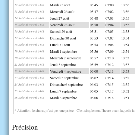
Mardi 25 août
05:45
07:00
13:56
12 Rabi' al-awwal 1448
Mercredi 26 août
05:47
07:02
13:56
13 Rabi' al-awwal 1448
Jeudi 27 août
05:48
07:03
13:55
14 Rabi' al-awwal 1448
Vendredi 28 août
05:50
07:04
13:55
15 Rabi' al-awwal 1448
Samedi 29 août
05:51
07:05
13:55
16 Rabi' al-awwal 1448
Dimanche 30 août
05:53
07:07
13:54
17 Rabi' al-awwal 1448
Lundi 31 août
05:54
07:08
13:54
18 Rabi' al-awwal 1448
Mardi 1 septembre
05:56
07:09
13:54
19 Rabi' al-awwal 1448
Mercredi 2 septembre
05:57
07:10
13:53
20 Rabi' al-awwal 1448
Jeudi 3 septembre
05:59
07:12
13:53
21 Rabi' al-awwal 1448
Vendredi 4 septembre
06:00
07:13
13:53
22 Rabi' al-awwal 1448
Samedi 5 septembre
06:02
07:14
13:52
23 Rabi' al-awwal 1448
Dimanche 6 septembre
06:03
07:15
13:52
24 Rabi' al-awwal 1448
Lundi 7 septembre
06:05
07:17
13:52
25 Rabi' al-awwal 1448
Mardi 8 septembre
06:06
07:18
13:51
26 Rabi' al-awwal 1448
* Attention, le shuruq n'est pas une prière ! C'est simplement l'heure avant laquelle l
Précision