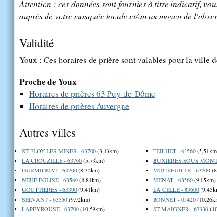
Attention : ces données sont fournies à titre indicatif, vou
auprès de votre mosquée locale et/ou au moyen de l'obser
Validité
Youx : Ces horaires de prière sont valables pour la ville 
Proche de Youx
Horaires de prières 63 Puy-de-Dôme
Horaires de prières Auvergne
Autres villes
ST ELOY LES MINES - 63700
(3,13km)
TEILHET - 63560
(5,51km
LA CROUZILLE - 63700
(5,73km)
BUXIERES SOUS MONTA
DURMIGNAT - 63700
(8,32km)
MOUREUILLE - 63700
(8
NEUF EGLISE - 63560
(8,81km)
MENAT - 63560
(9,15km)
GOUTTIERES - 63390
(9,41km)
LA CELLE - 03600
(9,45k
SERVANT - 63560
(9,92km)
RONNET - 03420
(10,26k
LAPEYROUSE - 63700
(10,59km)
ST MAIGNER - 63330
(10