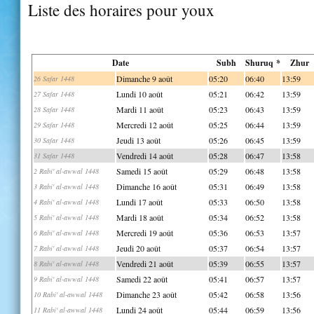
Liste des horaires pour youx
Date
Subh
Shuruq *
Zhur
Dimanche 9 août
05:20
06:40
13:59
26 Safar 1448
Lundi 10 août
05:21
06:42
13:59
27 Safar 1448
Mardi 11 août
05:23
06:43
13:59
28 Safar 1448
Mercredi 12 août
05:25
06:44
13:59
29 Safar 1448
Jeudi 13 août
05:26
06:45
13:59
30 Safar 1448
Vendredi 14 août
05:28
06:47
13:58
31 Safar 1448
Samedi 15 août
05:29
06:48
13:58
2 Rabi' al-awwal 1448
Dimanche 16 août
05:31
06:49
13:58
3 Rabi' al-awwal 1448
Lundi 17 août
05:33
06:50
13:58
4 Rabi' al-awwal 1448
Mardi 18 août
05:34
06:52
13:58
5 Rabi' al-awwal 1448
Mercredi 19 août
05:36
06:53
13:57
6 Rabi' al-awwal 1448
Jeudi 20 août
05:37
06:54
13:57
7 Rabi' al-awwal 1448
Vendredi 21 août
05:39
06:55
13:57
8 Rabi' al-awwal 1448
Samedi 22 août
05:41
06:57
13:57
9 Rabi' al-awwal 1448
Dimanche 23 août
05:42
06:58
13:56
10 Rabi' al-awwal 1448
Lundi 24 août
05:44
06:59
13:56
11 Rabi' al-awwal 1448