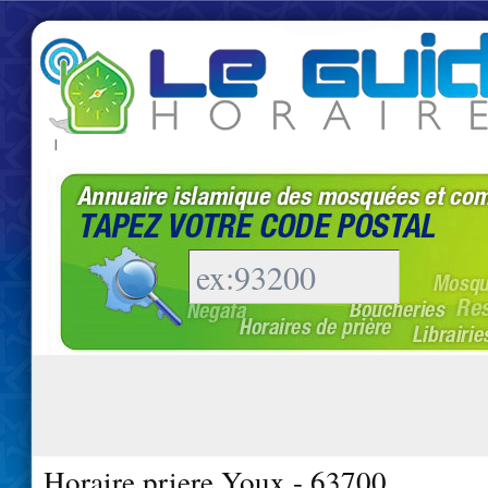
|
Horaire priere Youx - 63700