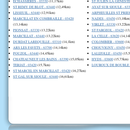
ECHASSIERES - 03330
(11,17km)
ST JULIEN LA GENESTE 
ST REMY DE BLOT - 63440
(12,49km)
AYAT SUR SIOULE - 633
LISSEUIL - 63440
(12,91km)
ARPHEUILLES ST PRIEST
MARCILLAT EN COMBRAILLE - 03420
NADES - 03450
(13,18km
(13,14km)
VIRLET - 63330
(13,22km
PIONSAT - 63330
(13,22km)
ST FARGEOL - 03420
(13
MARCILLAT - 63440
(13,22km)
LA CELLE - 63620
(14,14
DURDAT LAREQUILLE - 03310
(14,1km)
COLOMBIER - 03600
(14
ARS LES FAVETS - 63700
(14,14km)
CHOUVIGNY - 03450
(1
POUZOL - 63440
(14,45km)
LALIZOLLE - 03450
(15,
CHATEAUNEUF LES BAINS - 63390
(15,05km)
HYDS - 03600
(15,73km)
TERJAT - 03420
(15,7km)
LOUROUX DE BOUBLE -
ST MARCEL EN MARCILLAT - 03420
(16,27km)
ST GAL SUR SIOULE - 63440
(16,61km)