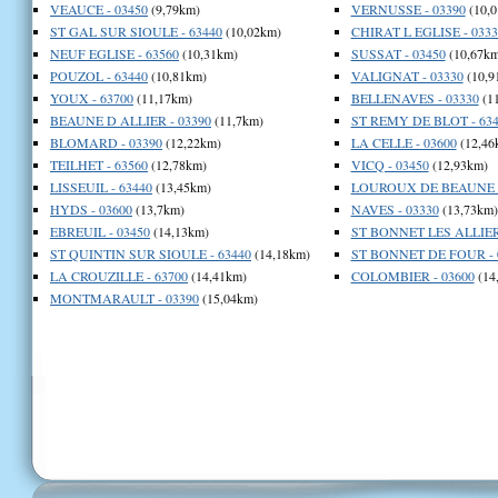
VEAUCE - 03450
(9,79km)
VERNUSSE - 03390
(10,0
ST GAL SUR SIOULE - 63440
(10,02km)
CHIRAT L EGLISE - 0333
NEUF EGLISE - 63560
(10,31km)
SUSSAT - 03450
(10,67km
POUZOL - 63440
(10,81km)
VALIGNAT - 03330
(10,9
YOUX - 63700
(11,17km)
BELLENAVES - 03330
(1
BEAUNE D ALLIER - 03390
(11,7km)
ST REMY DE BLOT - 634
BLOMARD - 03390
(12,22km)
LA CELLE - 03600
(12,46
TEILHET - 63560
(12,78km)
VICQ - 03450
(12,93km)
LISSEUIL - 63440
(13,45km)
LOUROUX DE BEAUNE -
HYDS - 03600
(13,7km)
NAVES - 03330
(13,73km)
EBREUIL - 03450
(14,13km)
ST BONNET LES ALLIER 
ST QUINTIN SUR SIOULE - 63440
(14,18km)
ST BONNET DE FOUR - 
LA CROUZILLE - 63700
(14,41km)
COLOMBIER - 03600
(14
MONTMARAULT - 03390
(15,04km)