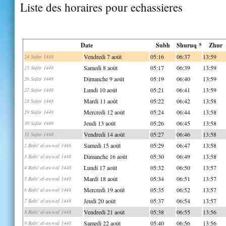
Liste des horaires pour echassieres
Date
Subh
Shuruq *
Zhur
Vendredi 7 août
05:16
06:37
13:59
24 Safar 1448
Samedi 8 août
05:17
06:39
13:59
25 Safar 1448
Dimanche 9 août
05:19
06:40
13:59
26 Safar 1448
Lundi 10 août
05:21
06:41
13:59
27 Safar 1448
Mardi 11 août
05:22
06:42
13:58
28 Safar 1448
Mercredi 12 août
05:24
06:44
13:58
29 Safar 1448
Jeudi 13 août
05:26
06:45
13:58
30 Safar 1448
Vendredi 14 août
05:27
06:46
13:58
31 Safar 1448
Samedi 15 août
05:29
06:47
13:58
2 Rabi' al-awwal 1448
Dimanche 16 août
05:30
06:49
13:58
3 Rabi' al-awwal 1448
Lundi 17 août
05:32
06:50
13:57
4 Rabi' al-awwal 1448
Mardi 18 août
05:34
06:51
13:57
5 Rabi' al-awwal 1448
Mercredi 19 août
05:35
06:52
13:57
6 Rabi' al-awwal 1448
Jeudi 20 août
05:37
06:54
13:57
7 Rabi' al-awwal 1448
Vendredi 21 août
05:38
06:55
13:56
8 Rabi' al-awwal 1448
Samedi 22 août
05:40
06:56
13:56
9 Rabi' al-awwal 1448