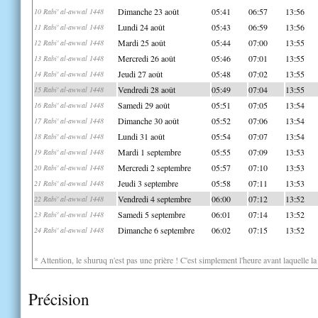
Dimanche 23 août
05:41
06:57
13:56
10 Rabi' al-awwal 1448
Lundi 24 août
05:43
06:59
13:56
11 Rabi' al-awwal 1448
Mardi 25 août
05:44
07:00
13:55
12 Rabi' al-awwal 1448
Mercredi 26 août
05:46
07:01
13:55
13 Rabi' al-awwal 1448
Jeudi 27 août
05:48
07:02
13:55
14 Rabi' al-awwal 1448
Vendredi 28 août
05:49
07:04
13:55
15 Rabi' al-awwal 1448
Samedi 29 août
05:51
07:05
13:54
16 Rabi' al-awwal 1448
Dimanche 30 août
05:52
07:06
13:54
17 Rabi' al-awwal 1448
Lundi 31 août
05:54
07:07
13:54
18 Rabi' al-awwal 1448
Mardi 1 septembre
05:55
07:09
13:53
19 Rabi' al-awwal 1448
Mercredi 2 septembre
05:57
07:10
13:53
20 Rabi' al-awwal 1448
Jeudi 3 septembre
05:58
07:11
13:53
21 Rabi' al-awwal 1448
Vendredi 4 septembre
06:00
07:12
13:52
22 Rabi' al-awwal 1448
Samedi 5 septembre
06:01
07:14
13:52
23 Rabi' al-awwal 1448
Dimanche 6 septembre
06:02
07:15
13:52
24 Rabi' al-awwal 1448
* Attention, le shuruq n'est pas une prière ! C'est simplement l'heure avant laquelle l
Précision