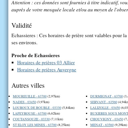
Attention : ces données sont fournies à titre indicatif, vou
auprès de votre mosquée locale et/ou au moyen de l'obser
Validité
Echassieres : Ces horaires de prière sont valables pour la
ses environs.
Proche de Echassieres
Horaires de prières 03 Allier
Horaires de prières Auvergne
Autres villes
MOUREUILLE - 63700
(2,97km)
DURMIGNAT - 63700
(3,
NADES - 03450
(3,97km)
SERVANT - 63560
(4,94k
LOUROUX DE BOUBLE - 03330
(5,84km)
LALIZOLLE - 03450
(6,0
LAPEYROUSE - 63700
(6,62km)
BUXIERES SOUS MONTA
COUTANSOUZE - 03330
(7,11km)
CHOUVIGNY - 03450
(7
ST ELOY LES MINES - 63700
(8,25km)
MENAT - 63560
(9,29km)