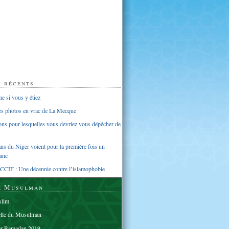
s récents
 si vous y étiez
ues photos en vrac de La Mecque
sons pour lesquelles vous devriez vous dépêcher de
s du Niger voient pour la première fois un
anc
CCIF : Une décennie contre l’islamophobie
e Musulman
lim
elle du Musulman
er Ramadan 2019