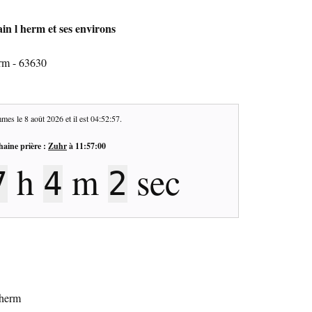
in l herm et ses environs
erm - 63630
mes le
8 août 2026
et il est
04:52:57
.
haine prière :
Zuhr
à
11:57:00
h
m
sec
7
4
2
 herm