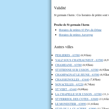
Validité
St germain l herm : Ces horaires de prière sont v
Proche de St germain l herm
Horaires de prières 63 Puy-de-Dôme
Horaires de prières Auvergne
Autres villes
PESLIERES - 63580
(6,91km)
VALZ SOUS CHATEAUNEUF - 63580
(6,9
CHAMEANE - 63580
(6,92km)
ST ETIENNE SUR USSON - 63580
(6,92km
CHAMPAGNAT LE JEUNE - 63580
(6,92k
CHASSIGNOLLES - 43440
(7,85km)
NOVACELLES - 63220
(8,74km)
ST VERT - 43440
(9,69km)
LA CHAPELLE SUR USSON - 63580
(11,1
ST FERREOL DES COTES - 63600
(11,61k
LE MONESTIER - 63890
(11,61km)
ST ELOY LA GLACIERE - 63890
(11,72km)