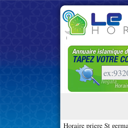
|
Horaire priere St germ