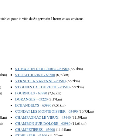
alables pour la ville de
St germain l herm
et ses environs.
ST MARTIN D OLLIERES - 63580
(6,91km)
1km)
STE CATHERINE - 63580
(6,92km)
VERNET LA VARENNE - 63580
(6,92km)
)
ST GENES LA TOURETTE - 63580
(6,92km)
m)
FOURNOLS - 63980
(7,62km)
DORANGES - 63220
(8,17km)
ECHANDELYS - 63980
(9,51km)
CONDAT LES MONTBOISSIER - 63490
(10,75km)
4km)
CHAMPAGNAC LE VIEUX - 43440
(11,59km)
m)
CHAMBON SUR DOLORE - 63980
(11,61km)
CHAMPETIERES - 63600
(11,61km)
ST HILAIRE - 43390
(11,79km)