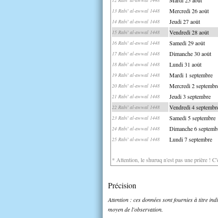
Mercredi 26 août
13 Rabi' al-awwal 1448
Jeudi 27 août
14 Rabi' al-awwal 1448
Vendredi 28 août
15 Rabi' al-awwal 1448
Samedi 29 août
16 Rabi' al-awwal 1448
Dimanche 30 août
17 Rabi' al-awwal 1448
Lundi 31 août
18 Rabi' al-awwal 1448
Mardi 1 septembre
19 Rabi' al-awwal 1448
Mercredi 2 septembr
20 Rabi' al-awwal 1448
Jeudi 3 septembre
21 Rabi' al-awwal 1448
Vendredi 4 septembr
22 Rabi' al-awwal 1448
Samedi 5 septembre
23 Rabi' al-awwal 1448
Dimanche 6 septemb
24 Rabi' al-awwal 1448
Lundi 7 septembre
25 Rabi' al-awwal 1448
* Attention, le shuruq n'est pas une prière ! C
Précision
Attention : ces données sont fournies à titre in
moyen de l'observation.