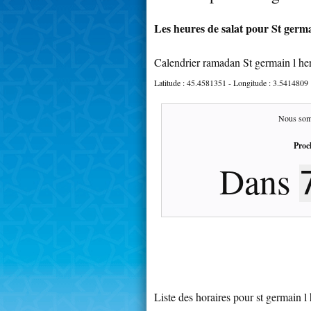
Les heures de salat pour St germa
Calendrier ramadan St germain l h
Latitude :
45.4581351
- Longitude :
3.5414809
Nous som
Proc
Dans
Liste des horaires pour st germain l