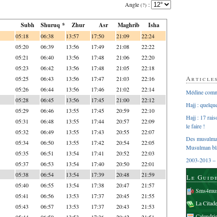
Angle
:
(?)
Subh
Shuruq *
Zhur
Asr
Maghrib
Isha
05:18
06:38
13:57
17:50
21:09
22:24
05:20
06:39
13:56
17:49
21:08
22:22
05:21
06:40
13:56
17:48
21:06
22:20
05:23
06:42
13:56
17:48
21:05
22:18
Article
05:25
06:43
13:56
17:47
21:03
22:16
05:26
06:44
13:56
17:46
21:02
22:14
Médine comme
05:28
06:45
13:56
17:45
21:00
22:12
Hajj : quelq
05:29
06:46
13:55
17:45
20:59
22:10
Hajj : 17 rai
05:31
06:48
13:55
17:44
20:57
22:09
le faire !
05:32
06:49
13:55
17:43
20:55
22:07
Des musulman
05:34
06:50
13:55
17:42
20:54
22:05
Musulman bl
05:35
06:51
13:54
17:41
20:52
22:03
2003-2013 – 
05:37
06:53
13:54
17:40
20:50
22:01
05:38
06:54
13:54
17:39
20:48
21:59
Le Guid
05:40
06:55
13:54
17:38
20:47
21:57
Sms4mus
05:41
06:56
13:53
17:37
20:45
21:55
La Citad
05:43
06:57
13:53
17:37
20:43
21:53
Calendri
05:44
06:59
13:53
17:36
20:42
21:51