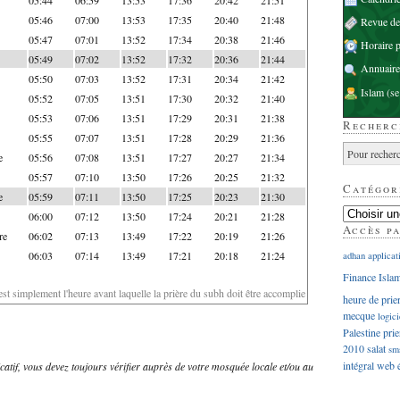
05:46
07:00
13:53
17:35
20:40
21:48
Revue d
05:47
07:01
13:52
17:34
20:38
21:46
Horaire p
05:49
07:02
13:52
17:32
20:36
21:44
Annuaire
05:50
07:03
13:52
17:31
20:34
21:42
Islam
(se
05:52
07:05
13:51
17:30
20:32
21:40
05:53
07:06
13:51
17:29
20:31
21:38
Recherc
05:55
07:07
13:51
17:28
20:29
21:36
e
05:56
07:08
13:51
17:27
20:27
21:34
05:57
07:10
13:50
17:26
20:25
21:32
Catégor
e
05:59
07:11
13:50
17:25
20:23
21:30
06:00
07:12
13:50
17:24
20:21
21:28
Accès p
re
06:02
07:13
13:49
17:22
20:19
21:26
06:03
07:14
13:49
17:21
20:18
21:24
adhan
applicat
Finance Isla
'est simplement l'heure avant laquelle la prière du subh doit être accomplie
heure de prie
mecque
logici
Palestine
prie
2010
salat
sm
intégral
web
dicatif, vous devez toujours vérifier auprès de votre mosquée locale et/ou au