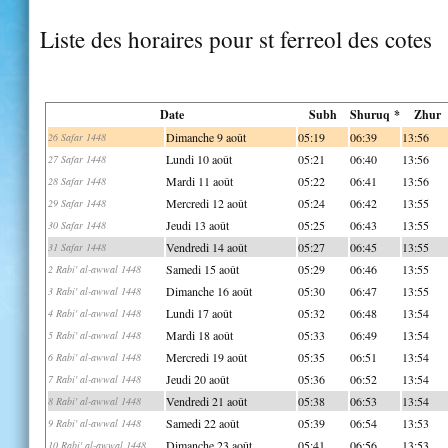
Liste des horaires pour st ferreol des cotes
Date
Subh
Shuruq *
Zhur
Dimanche 9 août
05:19
06:39
13:56
26 Safar 1448
Lundi 10 août
05:21
06:40
13:56
27 Safar 1448
Mardi 11 août
05:22
06:41
13:56
28 Safar 1448
Mercredi 12 août
05:24
06:42
13:55
29 Safar 1448
Jeudi 13 août
05:25
06:43
13:55
30 Safar 1448
Vendredi 14 août
05:27
06:45
13:55
31 Safar 1448
Samedi 15 août
05:29
06:46
13:55
2 Rabi' al-awwal 1448
Dimanche 16 août
05:30
06:47
13:55
3 Rabi' al-awwal 1448
Lundi 17 août
05:32
06:48
13:54
4 Rabi' al-awwal 1448
Mardi 18 août
05:33
06:49
13:54
5 Rabi' al-awwal 1448
Mercredi 19 août
05:35
06:51
13:54
6 Rabi' al-awwal 1448
Jeudi 20 août
05:36
06:52
13:54
7 Rabi' al-awwal 1448
Vendredi 21 août
05:38
06:53
13:54
8 Rabi' al-awwal 1448
Samedi 22 août
05:39
06:54
13:53
9 Rabi' al-awwal 1448
Dimanche 23 août
05:41
06:56
13:53
10 Rabi' al-awwal 1448