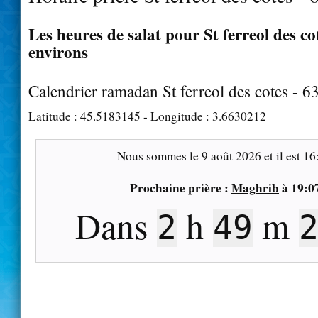
Les heures de salat pour St ferreol des cot
environs
Calendrier ramadan St ferreol des cotes - 
Latitude :
45.5183145
- Longitude :
3.6630212
Nous sommes le
9 août 2026
et il est
16
Prochaine prière :
Maghrib
à
19:0
Dans
h
m
2
49