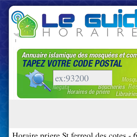
|
Horaire priere St ferreol des cotes -