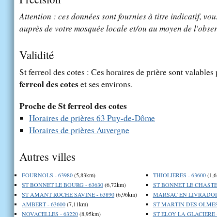
Attention : ces données sont fournies à titre indicatif, vou
auprès de votre mosquée locale et/ou au moyen de l'obser
Validité
St ferreol des cotes : Ces horaires de prière sont valables 
ferreol des cotes
et ses environs.
Proche de St ferreol des cotes
Horaires de prières 63 Puy-de-Dôme
Horaires de prières Auvergne
Autres villes
FOURNOLS - 63980
(5,83km)
THIOLIERES - 63600
(1,
ST BONNET LE BOURG - 63630
(6,72km)
ST BONNET LE CHASTEL
ST AMANT ROCHE SAVINE - 63890
(6,96km)
MARSAC EN LIVRADOIS
AMBERT - 63600
(7,11km)
ST MARTIN DES OLMES 
NOVACELLES - 63220
(8,95km)
ST ELOY LA GLACIERE -