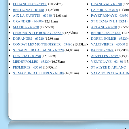
ECHANDELYS - 63980
(10,75km)
GRANDVAL - 63890
(8,9
BERTIGNAT - 63480
(11,24km)
LA FORIE - 63600
(11km)
AIX LA FAYETTE - 63980
(11,61km)
FAYET RONAYE - 63630
GRANDRIF - 63600
(12,11km)
ST GERMAIN L HERM - 
MAYRES - 63220
(12,59km)
ARLANC - 63220
(12,59k
CHAUMONT LE BOURG - 63220
(12,59km)
BEURIERES - 63220
(12,
DORANGES - 63220
(12,98km)
DORE L EGLISE - 63220
CONDAT LES MONTBOISSIER - 63490
(13,33km)
VALCIVIERES - 63600
(1
ST SAUVEUR LA SAGNE - 63220
(14,03km)
BAFFIE - 63600
(13,79km
CUNLHAT - 63590
(15,12km)
AUZELLES - 63590
(15,1
MEDEYROLLES - 63220
(16,75km)
VERTOLAYE - 63480
(15
PESLIERES - 63580
(16,93km)
ST ALYRE D ARLANC - 
ST MARTIN D OLLIERES - 63580
(16,93km)
VALZ SOUS CHATEAUNE