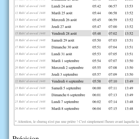
Lundi 24 août
05:42
06:57
13:53
11 Rabi' al-awwal 1448
Mardi 25 août
05:44
06:58
13:52
12 Rabi' al-awwal 1448
Mercredi 26 août
05:45
06:59
13:52
13 Rabi' al-awwal 1448
Jeudi 27 août
05:47
07:00
13:52
14 Rabi' al-awwal 1448
Vendredi 28 août
05:48
07:02
13:52
15 Rabi' al-awwal 1448
Samedi 29 août
05:50
07:03
13:51
16 Rabi' al-awwal 1448
Dimanche 30 août
05:51
07:04
13:51
17 Rabi' al-awwal 1448
Lundi 31 août
05:53
07:05
13:51
18 Rabi' al-awwal 1448
Mardi 1 septembre
05:54
07:07
13:50
19 Rabi' al-awwal 1448
Mercredi 2 septembre
05:55
07:08
13:50
20 Rabi' al-awwal 1448
Jeudi 3 septembre
05:57
07:09
13:50
21 Rabi' al-awwal 1448
Vendredi 4 septembre
05:58
07:10
13:49
22 Rabi' al-awwal 1448
Samedi 5 septembre
06:00
07:11
13:49
23 Rabi' al-awwal 1448
Dimanche 6 septembre
06:01
07:13
13:49
24 Rabi' al-awwal 1448
Lundi 7 septembre
06:02
07:14
13:48
25 Rabi' al-awwal 1448
Mardi 8 septembre
06:04
07:15
13:48
26 Rabi' al-awwal 1448
* Attention, le shuruq n'est pas une prière ! C'est simplement l'heure avant laquelle l
Précision