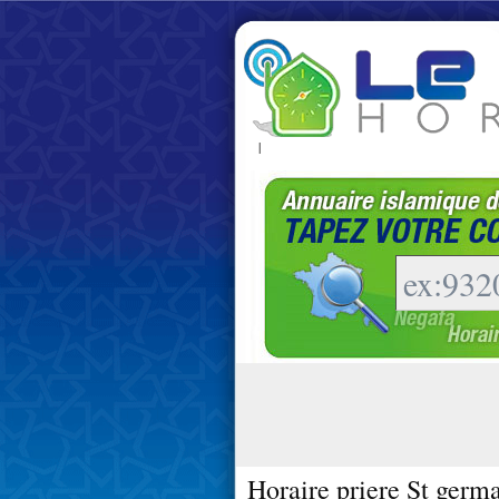
|
Horaire priere St germ