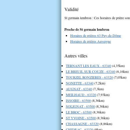
Validité
St germain lembron : Ces horaires de prière sont
Proche de St germain lembron
Horaires de prières 63 Puy-de-Dôme
Horaires de prières Auvergne
Autres villes
TERNANT LES EAUX - 63340
(4,35km)
LE BREUIL SUR COUZE - 63340
(6,16km)
TOURZEL RONZIERES - 63320
(7,05km)
NONETTE - 63340
(7,2km)
AUGNAT - 63340
(7,3km)
MEILHAUD - 63320
(7,93km)
ISSOIRE - 63500
(8,36km)
SOLIGNAT - 63500
(8,36km)
LE BROC - 63500
(8,36km)
ST YVOINE - 63500
(8,36km)
CHASSAGNE - 63320
(8,86km)
CHIDRAC - 63320
(9km)