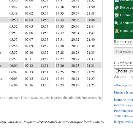
05:47
07:01
13:54
17:36
20:41
21:50
Revue d
05:49
07:02
13:54
17:35
20:39
21:48
Horaire p
05:50
07:04
13:53
17:34
20:38
21:46
Annuaire
05:52
07:05
13:53
17:33
20:36
21:44
Islam
(se
05:53
07:06
13:53
17:32
20:34
21:42
05:55
07:07
13:53
17:31
20:32
21:40
Recherc
05:56
07:09
13:52
17:30
20:30
21:38
e
05:57
07:10
13:52
17:28
20:28
21:35
05:59
07:11
13:52
17:27
20:27
21:33
Catégor
e
06:00
07:12
13:51
17:26
20:25
21:31
06:02
07:13
13:51
17:25
20:23
21:29
Accès p
re
06:03
07:15
13:51
17:24
20:21
21:27
06:04
07:16
13:50
17:23
20:19
21:25
adhan
applicat
Finance Isla
'est simplement l'heure avant laquelle la prière du subh doit être accomplie
heure de prie
mecque
logici
Palestine
prie
2010
salat
sm
intégral
web
dicatif, vous devez toujours vérifier auprès de votre mosquée locale et/ou au