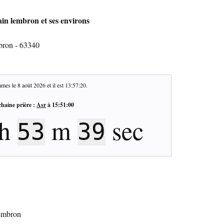
ain lembron et ses environs
bron - 63340
mes le
8 août 2026
et il est
13:57:21
.
haine prière :
Asr
à
15:51:00
h
m
sec
53
38
lembron