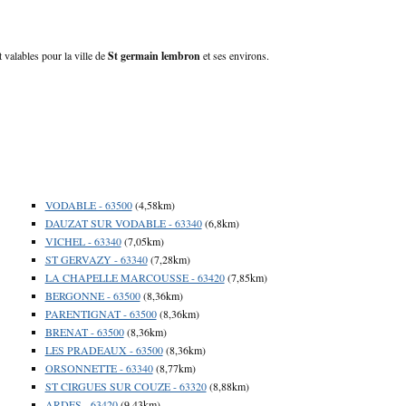
 valables pour la ville de
St germain lembron
et ses environs.
VODABLE - 63500
(4,58km)
DAUZAT SUR VODABLE - 63340
(6,8km)
VICHEL - 63340
(7,05km)
ST GERVAZY - 63340
(7,28km)
LA CHAPELLE MARCOUSSE - 63420
(7,85km)
BERGONNE - 63500
(8,36km)
PARENTIGNAT - 63500
(8,36km)
BRENAT - 63500
(8,36km)
LES PRADEAUX - 63500
(8,36km)
ORSONNETTE - 63340
(8,77km)
ST CIRGUES SUR COUZE - 63320
(8,88km)
ARDES - 63420
(9,43km)