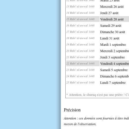
Mercredi 26 août
13 Rabi' al-awwal 1448
Jeudi 27 août
14 Rabi' al-awwal 1448
Vendredi 28 août
15 Rabi' al-awwal 1448
Samedi 29 août
16 Rabi' al-awwal 1448
Dimanche 30 août
17 Rabi' al-awwal 1448
Lundi 31 août
18 Rabi' al-awwal 1448
Mardi 1 septembre
19 Rabi' al-awwal 1448
Mercredi 2 septembr
20 Rabi' al-awwal 1448
Jeudi 3 septembre
21 Rabi' al-awwal 1448
Vendredi 4 septembr
22 Rabi' al-awwal 1448
Samedi 5 septembre
23 Rabi' al-awwal 1448
Dimanche 6 septemb
24 Rabi' al-awwal 1448
Lundi 7 septembre
25 Rabi' al-awwal 1448
* Attention, le shuruq n'est pas une prière ! C
Précision
Attention : ces données sont fournies à titre in
moyen de l'observation.