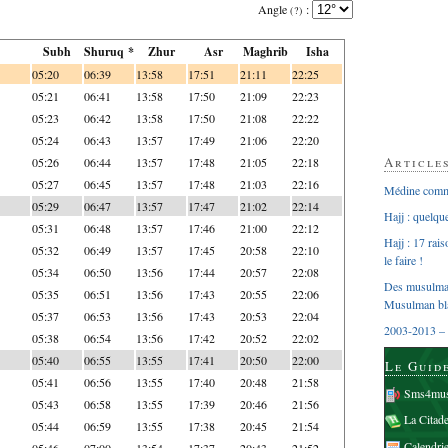
Angle
:
(?)
Subh
Shuruq *
Zhur
Asr
Maghrib
Isha
05:20
06:39
13:58
17:51
21:11
22:25
05:21
06:41
13:58
17:50
21:09
22:23
05:23
06:42
13:58
17:50
21:08
22:22
05:24
06:43
13:57
17:49
21:06
22:20
Article
05:26
06:44
13:57
17:48
21:05
22:18
05:27
06:45
13:57
17:48
21:03
22:16
Médine comme
05:29
06:47
13:57
17:47
21:02
22:14
Hajj : quelq
05:31
06:48
13:57
17:46
21:00
22:12
Hajj : 17 rai
05:32
06:49
13:57
17:45
20:58
22:10
le faire !
05:34
06:50
13:56
17:44
20:57
22:08
Des musulman
05:35
06:51
13:56
17:43
20:55
22:06
Musulman bl
05:37
06:53
13:56
17:43
20:53
22:04
2003-2013 – 
05:38
06:54
13:56
17:42
20:52
22:02
05:40
06:55
13:55
17:41
20:50
22:00
Le Guid
05:41
06:56
13:55
17:40
20:48
21:58
Sms4mus
05:43
06:58
13:55
17:39
20:46
21:56
La Citad
05:44
06:59
13:55
17:38
20:45
21:54
Calendri
05:46
07:00
13:54
17:37
20:43
21:52