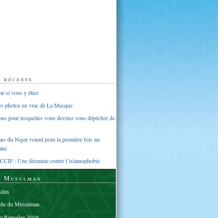
s récents
 si vous y étiez
ues photos en vrac de La Mecque
sons pour lesquelles vous devriez vous dépêcher de
s du Niger voient pour la première fois un
anc
CCIF : Une décennie contre l’islamophobie
e Musulman
lim
elle du Musulman
er Ramadan 2019