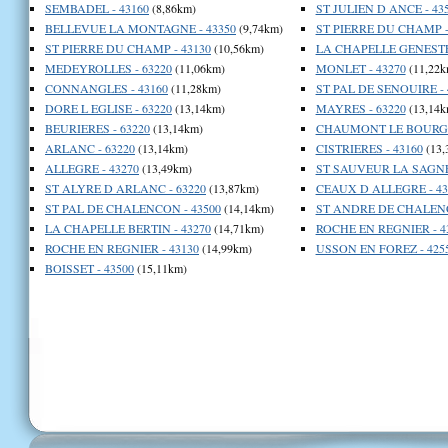
SEMBADEL - 43160
(8,86km)
ST JULIEN D ANCE - 43
BELLEVUE LA MONTAGNE - 43350
(9,74km)
ST PIERRE DU CHAMP -
ST PIERRE DU CHAMP - 43130
(10,56km)
LA CHAPELLE GENESTE 
MEDEYROLLES - 63220
(11,06km)
MONLET - 43270
(11,22k
CONNANGLES - 43160
(11,28km)
ST PAL DE SENOUIRE - 
DORE L EGLISE - 63220
(13,14km)
MAYRES - 63220
(13,14k
BEURIERES - 63220
(13,14km)
CHAUMONT LE BOURG -
ARLANC - 63220
(13,14km)
CISTRIERES - 43160
(13,
ALLEGRE - 43270
(13,49km)
ST SAUVEUR LA SAGNE 
ST ALYRE D ARLANC - 63220
(13,87km)
CEAUX D ALLEGRE - 43
ST PAL DE CHALENCON - 43500
(14,14km)
ST ANDRE DE CHALENC
LA CHAPELLE BERTIN - 43270
(14,71km)
ROCHE EN REGNIER - 4
ROCHE EN REGNIER - 43130
(14,99km)
USSON EN FOREZ - 425
BOISSET - 43500
(15,11km)