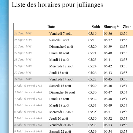
Liste des horaires pour jullianges
Date
Subh
Shuruq *
Zhur
Vendredi 7 août
05:16
06:36
13:56
24 Safar 1448
Samedi 8 août
05:18
06:37
13:56
25 Safar 1448
Dimanche 9 août
05:20
06:39
13:55
26 Safar 1448
Lundi 10 août
05:21
06:40
13:55
27 Safar 1448
Mardi 11 août
05:23
06:41
13:55
28 Safar 1448
Mercredi 12 août
05:24
06:42
13:55
29 Safar 1448
Jeudi 13 août
05:26
06:43
13:55
30 Safar 1448
Vendredi 14 août
05:27
06:45
13:55
31 Safar 1448
Samedi 15 août
05:29
06:46
13:54
2 Rabi' al-awwal 1448
Dimanche 16 août
05:30
06:47
13:54
3 Rabi' al-awwal 1448
Lundi 17 août
05:32
06:48
13:54
4 Rabi' al-awwal 1448
Mardi 18 août
05:33
06:49
13:54
5 Rabi' al-awwal 1448
Mercredi 19 août
05:35
06:51
13:53
6 Rabi' al-awwal 1448
Jeudi 20 août
05:36
06:52
13:53
7 Rabi' al-awwal 1448
Vendredi 21 août
05:38
06:53
13:53
8 Rabi' al-awwal 1448
Samedi 22 août
05:39
06:54
13:53
9 Rabi' al-awwal 1448