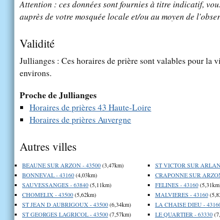
Attention : ces données sont fournies à titre indicatif, vou
auprès de votre mosquée locale et/ou au moyen de l'obser
Validité
Jullianges : Ces horaires de prière sont valables pour la v
environs.
Proche de Jullianges
Horaires de prières 43 Haute-Loire
Horaires de prières Auvergne
Autres villes
BEAUNE SUR ARZON - 43500
(3,47km)
ST VICTOR SUR ARLANC
BONNEVAL - 43160
(4,03km)
CRAPONNE SUR ARZON 
SAUVESSANGES - 63840
(5,11km)
FELINES - 43160
(5,31km
CHOMELIX - 43500
(5,62km)
MALVIERES - 43160
(5,8
ST JEAN D AUBRIGOUX - 43500
(6,34km)
LA CHAISE DIEU - 4316
ST GEORGES LAGRICOL - 43500
(7,57km)
LE QUARTIER - 63330
(7