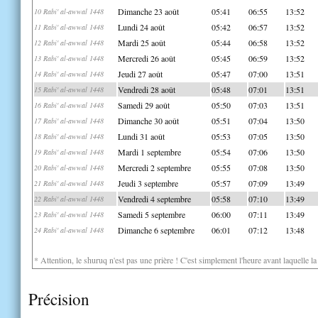
Dimanche 23 août
05:41
06:55
13:52
10 Rabi' al-awwal 1448
Lundi 24 août
05:42
06:57
13:52
11 Rabi' al-awwal 1448
Mardi 25 août
05:44
06:58
13:52
12 Rabi' al-awwal 1448
Mercredi 26 août
05:45
06:59
13:52
13 Rabi' al-awwal 1448
Jeudi 27 août
05:47
07:00
13:51
14 Rabi' al-awwal 1448
Vendredi 28 août
05:48
07:01
13:51
15 Rabi' al-awwal 1448
Samedi 29 août
05:50
07:03
13:51
16 Rabi' al-awwal 1448
Dimanche 30 août
05:51
07:04
13:50
17 Rabi' al-awwal 1448
Lundi 31 août
05:53
07:05
13:50
18 Rabi' al-awwal 1448
Mardi 1 septembre
05:54
07:06
13:50
19 Rabi' al-awwal 1448
Mercredi 2 septembre
05:55
07:08
13:50
20 Rabi' al-awwal 1448
Jeudi 3 septembre
05:57
07:09
13:49
21 Rabi' al-awwal 1448
Vendredi 4 septembre
05:58
07:10
13:49
22 Rabi' al-awwal 1448
Samedi 5 septembre
06:00
07:11
13:49
23 Rabi' al-awwal 1448
Dimanche 6 septembre
06:01
07:12
13:48
24 Rabi' al-awwal 1448
* Attention, le shuruq n'est pas une prière ! C'est simplement l'heure avant laquelle l
Précision