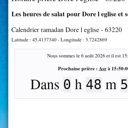
Les heures de salat pour Dore l eglise et 
Calendrier ramadan Dore l eglise - 63220
Latitude :
45.4137340
- Longitude :
3.7242869
Nous sommes le
6 août 2026
et il est
15
Prochaine prière :
Asr
à
15:50:0
Dans
h
m
0
48