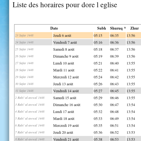
Liste des horaires pour dore l eglise
Date
Subh
Shuruq *
Zhur
Jeudi 6 août
05:15
06:35
13:56
23 Safar 1448
Vendredi 7 août
05:16
06:36
13:56
24 Safar 1448
Samedi 8 août
05:18
06:37
13:56
25 Safar 1448
Dimanche 9 août
05:19
06:39
13:56
26 Safar 1448
Lundi 10 août
05:21
06:40
13:55
27 Safar 1448
Mardi 11 août
05:22
06:41
13:55
28 Safar 1448
Mercredi 12 août
05:24
06:42
13:55
29 Safar 1448
Jeudi 13 août
05:26
06:43
13:55
30 Safar 1448
Vendredi 14 août
05:27
06:45
13:55
31 Safar 1448
Samedi 15 août
05:29
06:46
13:55
2 Rabi' al-awwal 1448
Dimanche 16 août
05:30
06:47
13:54
3 Rabi' al-awwal 1448
Lundi 17 août
05:32
06:48
13:54
4 Rabi' al-awwal 1448
Mardi 18 août
05:33
06:49
13:54
5 Rabi' al-awwal 1448
Mercredi 19 août
05:35
06:51
13:54
6 Rabi' al-awwal 1448
Jeudi 20 août
05:36
06:52
13:53
7 Rabi' al-awwal 1448
Vendredi 21 août
05:38
06:53
13:53
8 Rabi' al-awwal 1448