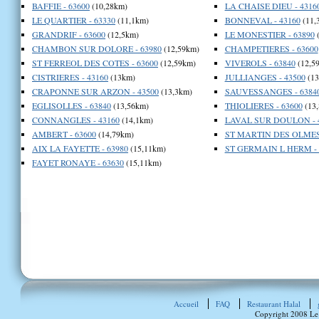
BAFFIE - 63600
(10,28km)
LA CHAISE DIEU - 4316
LE QUARTIER - 63330
(11,1km)
BONNEVAL - 43160
(11,
GRANDRIF - 63600
(12,5km)
LE MONESTIER - 63890
(
CHAMBON SUR DOLORE - 63980
(12,59km)
CHAMPETIERES - 63600
ST FERREOL DES COTES - 63600
(12,59km)
VIVEROLS - 63840
(12,5
CISTRIERES - 43160
(13km)
JULLIANGES - 43500
(13
CRAPONNE SUR ARZON - 43500
(13,3km)
SAUVESSANGES - 6384
EGLISOLLES - 63840
(13,56km)
THIOLIERES - 63600
(13
CONNANGLES - 43160
(14,1km)
LAVAL SUR DOULON - 
AMBERT - 63600
(14,79km)
ST MARTIN DES OLMES 
AIX LA FAYETTE - 63980
(15,11km)
ST GERMAIN L HERM - 
FAYET RONAYE - 63630
(15,11km)
Accueil
FAQ
Restaurant Halal
Copyright 2008 Le