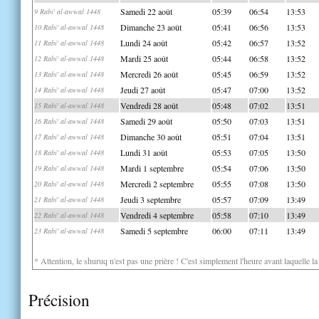
Samedi 22 août
05:39
06:54
13:53
9 Rabi' al-awwal 1448
Dimanche 23 août
05:41
06:56
13:53
10 Rabi' al-awwal 1448
Lundi 24 août
05:42
06:57
13:52
11 Rabi' al-awwal 1448
Mardi 25 août
05:44
06:58
13:52
12 Rabi' al-awwal 1448
Mercredi 26 août
05:45
06:59
13:52
13 Rabi' al-awwal 1448
Jeudi 27 août
05:47
07:00
13:52
14 Rabi' al-awwal 1448
Vendredi 28 août
05:48
07:02
13:51
15 Rabi' al-awwal 1448
Samedi 29 août
05:50
07:03
13:51
16 Rabi' al-awwal 1448
Dimanche 30 août
05:51
07:04
13:51
17 Rabi' al-awwal 1448
Lundi 31 août
05:53
07:05
13:50
18 Rabi' al-awwal 1448
Mardi 1 septembre
05:54
07:06
13:50
19 Rabi' al-awwal 1448
Mercredi 2 septembre
05:55
07:08
13:50
20 Rabi' al-awwal 1448
Jeudi 3 septembre
05:57
07:09
13:49
21 Rabi' al-awwal 1448
Vendredi 4 septembre
05:58
07:10
13:49
22 Rabi' al-awwal 1448
Samedi 5 septembre
06:00
07:11
13:49
23 Rabi' al-awwal 1448
* Attention, le shuruq n'est pas une prière ! C'est simplement l'heure avant laquelle l
Précision