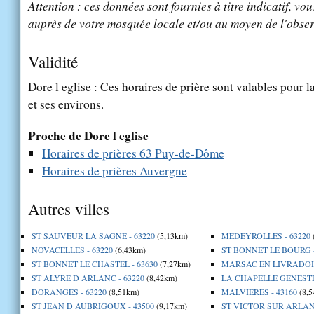
Attention : ces données sont fournies à titre indicatif, vou
auprès de votre mosquée locale et/ou au moyen de l'obser
Validité
Dore l eglise : Ces horaires de prière sont valables pour l
et ses environs.
Proche de Dore l eglise
Horaires de prières 63 Puy-de-Dôme
Horaires de prières Auvergne
Autres villes
ST SAUVEUR LA SAGNE - 63220
(5,13km)
MEDEYROLLES - 63220
NOVACELLES - 63220
(6,43km)
ST BONNET LE BOURG -
ST BONNET LE CHASTEL - 63630
(7,27km)
MARSAC EN LIVRADOIS
ST ALYRE D ARLANC - 63220
(8,42km)
LA CHAPELLE GENESTE 
DORANGES - 63220
(8,51km)
MALVIERES - 43160
(8,5
ST JEAN D AUBRIGOUX - 43500
(9,17km)
ST VICTOR SUR ARLANC