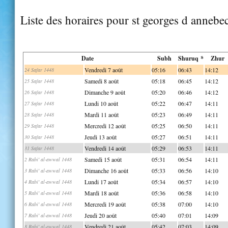
Liste des horaires pour st georges d annebe
Date
Subh
Shuruq *
Zhur
Vendredi 7 août
05:16
06:43
14:12
24 Safar 1448
Samedi 8 août
05:18
06:45
14:12
25 Safar 1448
Dimanche 9 août
05:20
06:46
14:12
26 Safar 1448
Lundi 10 août
05:22
06:47
14:11
27 Safar 1448
Mardi 11 août
05:23
06:49
14:11
28 Safar 1448
Mercredi 12 août
05:25
06:50
14:11
29 Safar 1448
Jeudi 13 août
05:27
06:51
14:11
30 Safar 1448
Vendredi 14 août
05:29
06:53
14:11
31 Safar 1448
Samedi 15 août
05:31
06:54
14:11
2 Rabi' al-awwal 1448
Dimanche 16 août
05:33
06:56
14:10
3 Rabi' al-awwal 1448
Lundi 17 août
05:34
06:57
14:10
4 Rabi' al-awwal 1448
Mardi 18 août
05:36
06:58
14:10
5 Rabi' al-awwal 1448
Mercredi 19 août
05:38
07:00
14:10
6 Rabi' al-awwal 1448
Jeudi 20 août
05:40
07:01
14:09
7 Rabi' al-awwal 1448
Vendredi 21 août
05:42
07:03
14:09
8 Rabi' al-awwal 1448