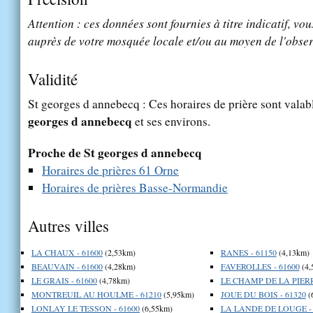
Attention : ces données sont fournies à titre indicatif, vou
auprès de votre mosquée locale et/ou au moyen de l'obser
Validité
St georges d annebecq : Ces horaires de prière sont valabl
georges d annebecq
et ses environs.
Proche de St georges d annebecq
Horaires de prières 61 Orne
Horaires de prières Basse-Normandie
Autres villes
LA CHAUX - 61600
(2,53km)
RANES - 61150
(4,13km)
BEAUVAIN - 61600
(4,28km)
FAVEROLLES - 61600
(4,
LE GRAIS - 61600
(4,78km)
LE CHAMP DE LA PIERR
MONTREUIL AU HOULME - 61210
(5,95km)
JOUE DU BOIS - 61320
(
LONLAY LE TESSON - 61600
(6,55km)
LA LANDE DE LOUGE - 