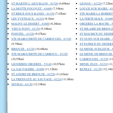
ST MARTIN L AIGUILLON - 61320
(6,89km)
LIGNOU - 61220
(7,22km
LA MOTTE FOUQUET - 61600
(7,34km)
LOUGE SUR MAIRE - 61
ST BRICE SOUS RANES - 61150
(7,42km)
STE MARIE LA ROBERT 
LES YVETEAUX - 61210
(8,1km)
LA FERTE MACE - 61600
MAGNY LE DESERT - 61600
(8,26km)
ORGERES LA ROCHE - 5
VIEUX PONT - 61150
(9,18km)
ST HILAIRE DE BRIOUZE
POINTEL - 61220
(9,47km)
ST MAURICE DU DESERT
STE MARGUERITE DE CARROUGES - 61320
ST OUEN SUR MAIRE - 
(9,79km)
ST PATRICE DU DESERT 
BRIOUZE - 61220
(10,48km)
LE MENIL SCELLEUR - 
STE MARGUERITE DE CARROUG - 61320
LE MENIL DE BRIOUZE -
(10,55km)
CARROUGES - 61320
(11
LIGNIERES ORGERES - 53140
(10,97km)
MENIL JEAN - 61210
(11
LA SAUVAGERE - 61600
(11,12km)
BATILLY - 61150
(12,14k
ST ANDRE DE BRIOUZE - 61220
(11,61km)
LA FRESNAYE AU SAUVAGE - 61210
(11,8km)
SEVRAI - 61150
(12,19km)