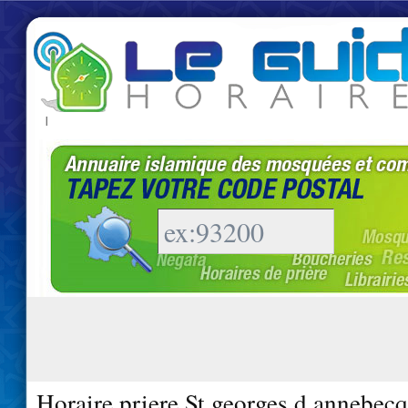
|
Horaire priere St georges d annebec