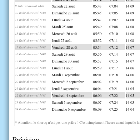
Samedi 22 août
05:43
07:04
14:09
9 Rabi' al-awwal 1448
Dimanche 23 août
05:45
07:05
14:09
10 Rabi' al-awwal 1448
Lundi 24 août
05:47
07:07
14:08
11 Rabi' al-awwal 1448
Mardi 25 août
05:49
07:08
14:08
12 Rabi' al-awwal 1448
Mercredi 26 août
05:50
07:10
14:08
13 Rabi' al-awwal 1448
Jeudi 27 août
05:52
07:11
14:08
14 Rabi' al-awwal 1448
Vendredi 28 août
05:54
07:12
14:07
15 Rabi' al-awwal 1448
Samedi 29 août
05:56
07:14
14:07
16 Rabi' al-awwal 1448
Dimanche 30 août
05:57
07:15
14:07
17 Rabi' al-awwal 1448
Lundi 31 août
05:59
07:17
14:06
18 Rabi' al-awwal 1448
Mardi 1 septembre
06:01
07:18
14:06
19 Rabi' al-awwal 1448
Mercredi 2 septembre
06:02
07:19
14:06
20 Rabi' al-awwal 1448
Jeudi 3 septembre
06:04
07:21
14:05
21 Rabi' al-awwal 1448
Vendredi 4 septembre
06:06
07:22
14:05
22 Rabi' al-awwal 1448
Samedi 5 septembre
06:07
07:24
14:05
23 Rabi' al-awwal 1448
Dimanche 6 septembre
06:09
07:25
14:04
24 Rabi' al-awwal 1448
* Attention, le shuruq n'est pas une prière ! C'est simplement l'heure avant laquelle l
Précision