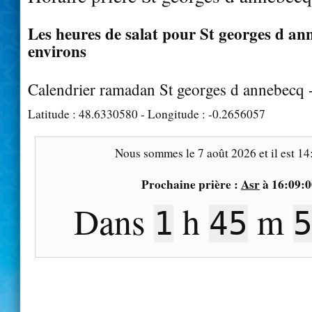
Les heures de salat pour St georges d ann
environs
Calendrier ramadan St georges d annebecq 
Latitude :
48.6330580
- Longitude :
-0.2656057
Nous sommes le
7 août 2026
et il est
14
Prochaine prière :
Asr
à
16:09:0
Dans
h
m
1
45