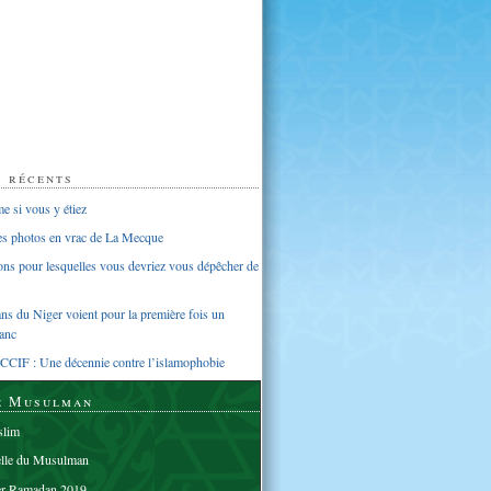
s récents
 si vous y étiez
ues photos en vrac de La Mecque
sons pour lesquelles vous devriez vous dépêcher de
s du Niger voient pour la première fois un
anc
CCIF : Une décennie contre l’islamophobie
e Musulman
lim
elle du Musulman
er Ramadan 2019