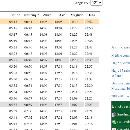
Angle
:
(?)
Subh
Shuruq *
Zhur
Asr
Maghrib
Isha
05:13
06:41
14:08
18:05
21:30
22:52
05:15
06:42
14:08
18:04
21:29
22:50
05:17
06:43
14:08
18:04
21:27
22:48
05:19
06:45
14:08
18:03
21:25
22:46
Article
05:21
06:46
14:08
18:02
21:23
22:43
05:23
06:47
14:07
18:01
21:22
22:41
Médine comme
05:25
06:49
14:07
18:00
21:20
22:39
Hajj : quelq
05:26
06:50
14:07
17:59
21:18
22:37
Hajj : 17 rai
05:28
06:52
14:07
17:58
21:16
22:34
le faire !
05:30
06:53
14:07
17:57
21:14
22:32
Des musulman
05:32
06:54
14:06
17:56
21:13
22:30
Musulman bl
05:34
06:56
14:06
17:55
21:11
22:28
2003-2013 – 
05:36
06:57
14:06
17:54
21:09
22:25
05:37
06:59
14:06
17:53
21:07
22:23
Le Guid
05:39
07:00
14:05
17:52
21:05
22:21
Sms4mus
05:41
07:02
14:05
17:51
21:03
22:18
La Citad
05:43
07:03
14:05
17:50
21:01
22:16
Calendri
05:44
07:04
14:05
17:49
20:59
22:14