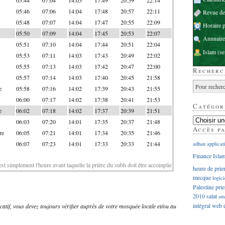
05:46
07:06
14:04
17:48
20:57
22:11
Revue d
05:48
07:07
14:04
17:47
20:55
22:09
Horaire p
05:50
07:09
14:04
17:45
20:53
22:07
Annuaire
05:51
07:10
14:04
17:44
20:51
22:04
Islam
(se
05:53
07:11
14:03
17:43
20:49
22:02
05:55
07:13
14:03
17:42
20:47
22:00
Recherc
05:57
07:14
14:03
17:40
20:45
21:58
e
05:58
07:16
14:02
17:39
20:43
21:55
06:00
07:17
14:02
17:38
20:41
21:53
Catégor
e
06:02
07:18
14:02
17:37
20:39
21:51
06:03
07:20
14:01
17:35
20:37
21:48
Accès p
re
06:05
07:21
14:01
17:34
20:35
21:46
06:07
07:23
14:01
17:33
20:33
21:44
adhan
applicat
Finance Isla
'est simplement l'heure avant laquelle la prière du subh doit être accomplie
heure de prie
mecque
logici
Palestine
prie
2010
salat
sm
intégral
web
dicatif, vous devez toujours vérifier auprès de votre mosquée locale et/ou au