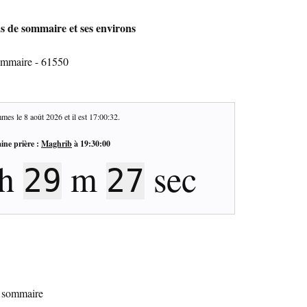
as de sommaire et ses environs
sommaire - 61550
mes le
8 août 2026
et il est
17:00:33
.
ine prière :
Maghrib
à
19:30:00
h
m
sec
29
26
de sommaire