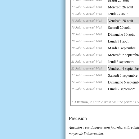
Mercredi 26 août
13 Rabi' al-awwal 1448
Jeudi 27 août
14 Rabi' al-awwal 1448
Vendredi 28 août
15 Rabi' al-awwal 1448
Samedi 29 août
16 Rabi' al-awwal 1448
Dimanche 30 août
17 Rabi' al-awwal 1448
Lundi 31 août
18 Rabi' al-awwal 1448
Mardi 1 septembre
19 Rabi' al-awwal 1448
Mercredi 2 septembr
20 Rabi' al-awwal 1448
Jeudi 3 septembre
21 Rabi' al-awwal 1448
Vendredi 4 septembr
22 Rabi' al-awwal 1448
Samedi 5 septembre
23 Rabi' al-awwal 1448
Dimanche 6 septemb
24 Rabi' al-awwal 1448
Lundi 7 septembre
25 Rabi' al-awwal 1448
* Attention, le shuruq n'est pas une prière ! C
Précision
Attention : ces données sont fournies à titre in
moyen de l'observation.