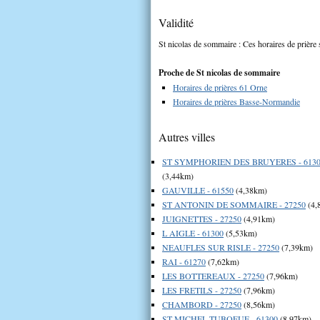
Validité
St nicolas de sommaire : Ces horaires de prière 
Proche de St nicolas de sommaire
Horaires de prières 61 Orne
Horaires de prières Basse-Normandie
Autres villes
ST SYMPHORIEN DES BRUYERES - 613
(3,44km)
GAUVILLE - 61550
(4,38km)
ST ANTONIN DE SOMMAIRE - 27250
(4,
JUIGNETTES - 27250
(4,91km)
L AIGLE - 61300
(5,53km)
NEAUFLES SUR RISLE - 27250
(7,39km)
RAI - 61270
(7,62km)
LES BOTTEREAUX - 27250
(7,96km)
LES FRETILS - 27250
(7,96km)
CHAMBORD - 27250
(8,56km)
ST MICHEL TUBOEUF - 61300
(8,97km)