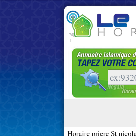
|
Horaire priere St nico