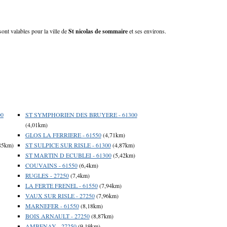
sont valables pour la ville de
St nicolas de sommaire
et ses environs.
00
ST SYMPHORIEN DES BRUYERE - 61300
(4,01km)
GLOS LA FERRIERE - 61550
(4,71km)
85km)
ST SULPICE SUR RISLE - 61300
(4,87km)
ST MARTIN D ECUBLEI - 61300
(5,42km)
COUVAINS - 61550
(6,4km)
RUGLES - 27250
(7,4km)
LA FERTE FRENEL - 61550
(7,94km)
VAUX SUR RISLE - 27250
(7,96km)
MARNEFER - 61550
(8,18km)
BOIS ARNAULT - 27250
(8,87km)
AMBENAY - 27250
(9,19km)