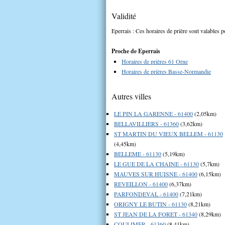
Validité
Eperrais : Ces horaires de prière sont valables p
Proche de Eperrais
Horaires de prières 61 Orne
Horaires de prières Basse-Normandie
Autres villes
LE PIN LA GARENNE - 61400
(2,05km)
BELLAVILLIERS - 61360
(3,62km)
ST MARTIN DU VIEUX BELLEM - 61130
(4,45km)
BELLEME - 61130
(5,19km)
LE GUE DE LA CHAINE - 61130
(5,7km)
MAUVES SUR HUISNE - 61400
(6,15km)
REVEILLON - 61400
(6,37km)
PARFONDEVAL - 61400
(7,21km)
ORIGNY LE BUTIN - 61130
(8,21km)
ST JEAN DE LA FORET - 61340
(8,29km)
COULIMER - 61360
(8,41km)