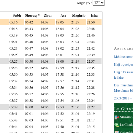
Angle
:
(?)
Subh
Shuruq *
Zhur
Asr
Maghrib
Isha
05:16
06:42
14:08
18:05
21:29
22:50
05:18
06:43
14:08
18:04
21:28
22:48
05:19
06:45
14:08
18:03
21:26
22:46
05:21
06:46
14:08
18:03
21:24
22:44
Article
05:23
06:47
14:08
18:02
21:23
22:42
05:25
06:49
14:08
18:01
21:21
22:39
Médine comme
05:27
06:50
14:08
18:00
21:19
22:37
Hajj : quelq
05:28
06:52
14:07
17:59
21:17
22:35
Hajj : 17 rai
05:30
06:53
14:07
17:58
21:16
22:33
le faire !
05:32
06:54
14:07
17:57
21:14
22:31
Des musulman
05:34
06:56
14:07
17:56
21:12
22:28
Musulman bl
05:36
06:57
14:06
17:55
21:10
22:26
2003-2013 – 
05:37
06:58
14:06
17:54
21:08
22:24
05:39
07:00
14:06
17:53
21:06
22:22
Le Guid
05:41
07:01
14:06
17:52
21:04
22:19
Sms4mus
05:43
07:03
14:05
17:51
21:02
22:17
La Citad
05:44
07:04
14:05
17:50
21:01
22:15
Calendri
05:46
07:05
14:05
17:49
20:59
22:13