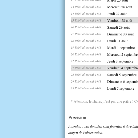
Mercredi 26 août
13 Rabi' al-awwal 1448
Jeudi 27 août
14 Rabi' al-awwal 1448
Vendredi 28 août
15 Rabi' al-awwal 1448
Samedi 29 août
16 Rabi' al-awwal 1448
Dimanche 30 août
17 Rabi' al-awwal 1448
Lundi 31 août
18 Rabi' al-awwal 1448
Mardi 1 septembre
19 Rabi' al-awwal 1448
Mercredi 2 septembr
20 Rabi' al-awwal 1448
Jeudi 3 septembre
21 Rabi' al-awwal 1448
Vendredi 4 septembr
22 Rabi' al-awwal 1448
Samedi 5 septembre
23 Rabi' al-awwal 1448
Dimanche 6 septemb
24 Rabi' al-awwal 1448
Lundi 7 septembre
25 Rabi' al-awwal 1448
* Attention, le shuruq n'est pas une prière ! C
Précision
Attention : ces données sont fournies à titre in
moyen de l'observation.