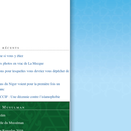
s récents
 si vous y étiez
ues photos en vrac de La Mecque
sons pour lesquelles vous devriez vous dépêcher de
s du Niger voient pour la première fois un
anc
CCIF : Une décennie contre l’islamophobie
e Musulman
lim
elle du Musulman
er Ramadan 2019