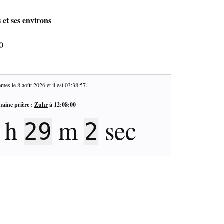
 et ses environs
00
mes le
8 août 2026
et il est
03:38:58
.
haine prière :
Zuhr
à
12:08:00
h
m
sec
29
1