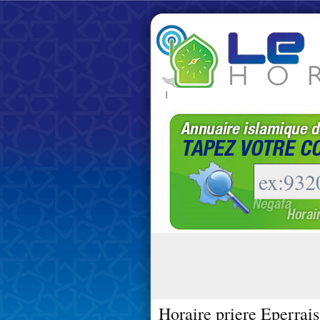
|
Horaire priere Eperrai