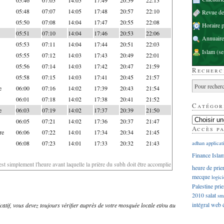
05:48
07:07
14:05
17:48
20:57
22:10
Revue d
05:50
07:08
14:04
17:47
20:55
22:08
Horaire p
05:51
07:10
14:04
17:46
20:53
22:06
Annuaire
05:53
07:11
14:04
17:44
20:51
22:03
Islam
(se
05:55
07:12
14:03
17:43
20:49
22:01
05:56
07:14
14:03
17:42
20:47
21:59
Recherc
05:58
07:15
14:03
17:41
20:45
21:57
e
06:00
07:16
14:02
17:39
20:43
21:54
06:01
07:18
14:02
17:38
20:41
21:52
Catégor
e
06:03
07:19
14:02
17:37
20:39
21:50
06:05
07:21
14:02
17:36
20:37
21:47
Accès p
re
06:06
07:22
14:01
17:34
20:34
21:45
06:08
07:23
14:01
17:33
20:32
21:43
adhan
applicat
Finance Isla
'est simplement l'heure avant laquelle la prière du subh doit être accomplie
heure de prie
mecque
logici
Palestine
prie
2010
salat
sm
intégral
web
dicatif, vous devez toujours vérifier auprès de votre mosquée locale et/ou au