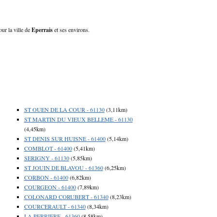
our la ville de
Eperrais
et ses environs.
ST OUEN DE LA COUR - 61130
(3,11km)
ST MARTIN DU VIEUX BELLEME - 61130
(4,45km)
ST DENIS SUR HUISNE - 61400
(5,14km)
COMBLOT - 61400
(5,41km)
SERIGNY - 61130
(5,85km)
ST JOUIN DE BLAVOU - 61360
(6,25km)
CORBON - 61400
(6,82km)
COURGEON - 61400
(7,89km)
COLONARD CORUBERT - 61340
(8,23km)
COURCERAULT - 61340
(8,34km)
LA PERRIERE - 61360
(8,58km)