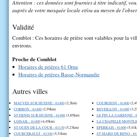
Attention : ces données sont fournies à titre indicatif, vou
auprès de votre mosquée locale et/ou au moyen de l'obser
Validité
Comblot : Ces horaires de prière sont valables pour la vil
environs.
Proche de Comblot
Horaires de prières 61 Orne
Horaires de prières Basse-Normandie
Autres villes
MAUVES SUR HUISNE - 61400
(2,2km)
COURGEON - 61400
(2,4
CORBON - 61400
(2,59km)
REVEILLON - 61400
(3,2
ST DENIS SUR HUISNE - 61400
(3,85km)
LE PIN LA GARENNE - 6
LOISAIL - 61400
(4,45km)
LA CHAPELLE MONTLIG
ST OUEN DE LA COUR - 61130
(5,23km)
EPERRAIS - 61400
(5,41k
COURCERAULT - 61340
(5,51km)
ST MARD DE RENO - 61