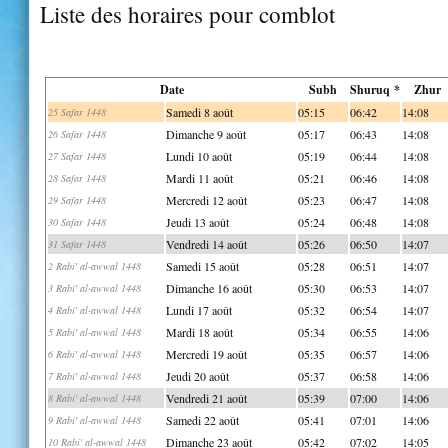
Liste des horaires pour comblot
Date
Subh
Shuruq *
Zhur
Samedi 8 août
05:15
06:42
14:08
25 Safar 1448
Dimanche 9 août
05:17
06:43
14:08
26 Safar 1448
Lundi 10 août
05:19
06:44
14:08
27 Safar 1448
Mardi 11 août
05:21
06:46
14:08
28 Safar 1448
Mercredi 12 août
05:23
06:47
14:08
29 Safar 1448
Jeudi 13 août
05:24
06:48
14:08
30 Safar 1448
Vendredi 14 août
05:26
06:50
14:07
31 Safar 1448
Samedi 15 août
05:28
06:51
14:07
2 Rabi' al-awwal 1448
Dimanche 16 août
05:30
06:53
14:07
3 Rabi' al-awwal 1448
Lundi 17 août
05:32
06:54
14:07
4 Rabi' al-awwal 1448
Mardi 18 août
05:34
06:55
14:06
5 Rabi' al-awwal 1448
Mercredi 19 août
05:35
06:57
14:06
6 Rabi' al-awwal 1448
Jeudi 20 août
05:37
06:58
14:06
7 Rabi' al-awwal 1448
Vendredi 21 août
05:39
07:00
14:06
8 Rabi' al-awwal 1448
Samedi 22 août
05:41
07:01
14:06
9 Rabi' al-awwal 1448
Dimanche 23 août
05:42
07:02
14:05
10 Rabi' al-awwal 1448