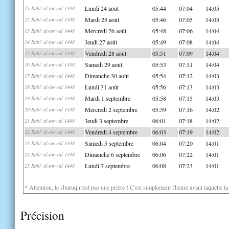
Lundi 24 août
05:44
07:04
14:05
11 Rabi' al-awwal 1448
Mardi 25 août
05:46
07:05
14:05
12 Rabi' al-awwal 1448
Mercredi 26 août
05:48
07:06
14:04
13 Rabi' al-awwal 1448
Jeudi 27 août
05:49
07:08
14:04
14 Rabi' al-awwal 1448
Vendredi 28 août
05:51
07:09
14:04
15 Rabi' al-awwal 1448
Samedi 29 août
05:53
07:11
14:04
16 Rabi' al-awwal 1448
Dimanche 30 août
05:54
07:12
14:03
17 Rabi' al-awwal 1448
Lundi 31 août
05:56
07:13
14:03
18 Rabi' al-awwal 1448
Mardi 1 septembre
05:58
07:15
14:03
19 Rabi' al-awwal 1448
Mercredi 2 septembre
05:59
07:16
14:02
20 Rabi' al-awwal 1448
Jeudi 3 septembre
06:01
07:18
14:02
21 Rabi' al-awwal 1448
Vendredi 4 septembre
06:03
07:19
14:02
22 Rabi' al-awwal 1448
Samedi 5 septembre
06:04
07:20
14:01
23 Rabi' al-awwal 1448
Dimanche 6 septembre
06:06
07:22
14:01
24 Rabi' al-awwal 1448
Lundi 7 septembre
06:08
07:23
14:01
25 Rabi' al-awwal 1448
* Attention, le shuruq n'est pas une prière ! C'est simplement l'heure avant laquelle l
Précision