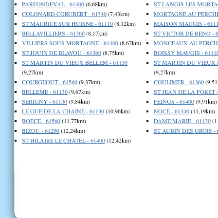
PARFONDEVAL - 61400
(6,68km)
ST LANGIS LES MORTAG
COLONARD CORUBERT - 61340
(7,43km)
MORTAGNE AU PERCHE 
ST MAURICE SUR HUISNE - 61110
(8,12km)
MAISON MAUGIS - 611
BELLAVILLIERS - 61360
(8,17km)
ST VICTOR DE RENO - 6
VILLIERS SOUS MORTAGNE - 61400
(8,67km)
MONCEAUX AU PERCHE 
ST JOUIN DE BLAVOU - 61360
(8,75km)
BOISSY MAUGIS - 6111
ST MARTIN DU VIEUX BELLEM - 61130
ST MARTIN DU VIEUX B
(9,27km)
(9,27km)
COURGEOUT - 61560
(9,37km)
COULIMER - 61360
(9,51
BELLEME - 61130
(9,67km)
ST JEAN DE LA FORET -
SERIGNY - 61130
(9,84km)
FEINGS - 61400
(9,91km)
LE GUE DE LA CHAINE - 61130
(10,96km)
NOCE - 61340
(11,19km)
BOECE - 61560
(11,77km)
DAME MARIE - 61130
(1
BIZOU - 61290
(12,24km)
ST AUBIN DES GROIS - 
ST HILAIRE LE CHATEL - 61400
(12,42km)