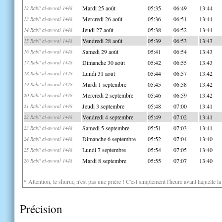
Mardi 25 août
05:35
06:49
13:44
12 Rabi' al-awwal 1448
Mercredi 26 août
05:36
06:51
13:44
13 Rabi' al-awwal 1448
Jeudi 27 août
05:38
06:52
13:44
14 Rabi' al-awwal 1448
Vendredi 28 août
05:39
06:53
13:43
15 Rabi' al-awwal 1448
Samedi 29 août
05:41
06:54
13:43
16 Rabi' al-awwal 1448
Dimanche 30 août
05:42
06:55
13:43
17 Rabi' al-awwal 1448
Lundi 31 août
05:44
06:57
13:42
18 Rabi' al-awwal 1448
Mardi 1 septembre
05:45
06:58
13:42
19 Rabi' al-awwal 1448
Mercredi 2 septembre
05:46
06:59
13:42
20 Rabi' al-awwal 1448
Jeudi 3 septembre
05:48
07:00
13:41
21 Rabi' al-awwal 1448
Vendredi 4 septembre
05:49
07:02
13:41
22 Rabi' al-awwal 1448
Samedi 5 septembre
05:51
07:03
13:41
23 Rabi' al-awwal 1448
Dimanche 6 septembre
05:52
07:04
13:40
24 Rabi' al-awwal 1448
Lundi 7 septembre
05:54
07:05
13:40
25 Rabi' al-awwal 1448
Mardi 8 septembre
05:55
07:07
13:40
26 Rabi' al-awwal 1448
* Attention, le shuruq n'est pas une prière ! C'est simplement l'heure avant laquelle l
Précision