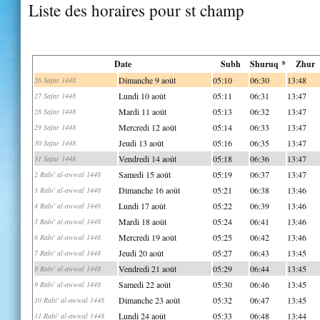
Liste des horaires pour st champ
Date
Subh
Shuruq *
Zhur
Dimanche 9 août
05:10
06:30
13:48
26 Safar 1448
Lundi 10 août
05:11
06:31
13:47
27 Safar 1448
Mardi 11 août
05:13
06:32
13:47
28 Safar 1448
Mercredi 12 août
05:14
06:33
13:47
29 Safar 1448
Jeudi 13 août
05:16
06:35
13:47
30 Safar 1448
Vendredi 14 août
05:18
06:36
13:47
31 Safar 1448
Samedi 15 août
05:19
06:37
13:47
2 Rabi' al-awwal 1448
Dimanche 16 août
05:21
06:38
13:46
3 Rabi' al-awwal 1448
Lundi 17 août
05:22
06:39
13:46
4 Rabi' al-awwal 1448
Mardi 18 août
05:24
06:41
13:46
5 Rabi' al-awwal 1448
Mercredi 19 août
05:25
06:42
13:46
6 Rabi' al-awwal 1448
Jeudi 20 août
05:27
06:43
13:45
7 Rabi' al-awwal 1448
Vendredi 21 août
05:29
06:44
13:45
8 Rabi' al-awwal 1448
Samedi 22 août
05:30
06:46
13:45
9 Rabi' al-awwal 1448
Dimanche 23 août
05:32
06:47
13:45
10 Rabi' al-awwal 1448
Lundi 24 août
05:33
06:48
13:44
11 Rabi' al-awwal 1448