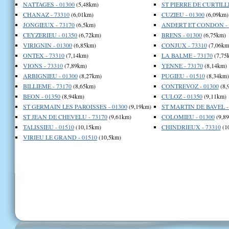
NATTAGES - 01300
(5,48km)
ST PIERRE DE CURTILLE
CHANAZ - 73310
(6,01km)
CUZIEU - 01300
(6,09km)
JONGIEUX - 73170
(6,5km)
ANDERT ET CONDON - 
CEYZERIEU - 01350
(6,72km)
BRENS - 01300
(6,75km)
VIRIGNIN - 01300
(6,85km)
CONJUX - 73310
(7,06km
ONTEX - 73310
(7,14km)
LA BALME - 73170
(7,75
VIONS - 73310
(7,89km)
YENNE - 73170
(8,14km)
ARBIGNIEU - 01300
(8,27km)
PUGIEU - 01510
(8,34km)
BILLIEME - 73170
(8,65km)
CONTREVOZ - 01300
(8,
BEON - 01350
(8,94km)
CULOZ - 01350
(9,11km)
ST GERMAIN LES PAROISSES - 01300
(9,19km)
ST MARTIN DE BAVEL -
ST JEAN DE CHEVELU - 73170
(9,61km)
COLOMIEU - 01300
(9,8
TALISSIEU - 01510
(10,15km)
CHINDRIEUX - 73310
(1
VIRIEU LE GRAND - 01510
(10,5km)