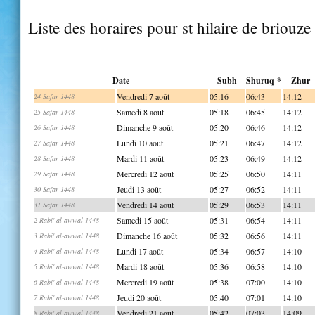
Liste des horaires pour st hilaire de briouze
Date
Subh
Shuruq *
Zhur
Vendredi 7 août
05:16
06:43
14:12
24 Safar 1448
Samedi 8 août
05:18
06:45
14:12
25 Safar 1448
Dimanche 9 août
05:20
06:46
14:12
26 Safar 1448
Lundi 10 août
05:21
06:47
14:12
27 Safar 1448
Mardi 11 août
05:23
06:49
14:12
28 Safar 1448
Mercredi 12 août
05:25
06:50
14:11
29 Safar 1448
Jeudi 13 août
05:27
06:52
14:11
30 Safar 1448
Vendredi 14 août
05:29
06:53
14:11
31 Safar 1448
Samedi 15 août
05:31
06:54
14:11
2 Rabi' al-awwal 1448
Dimanche 16 août
05:32
06:56
14:11
3 Rabi' al-awwal 1448
Lundi 17 août
05:34
06:57
14:10
4 Rabi' al-awwal 1448
Mardi 18 août
05:36
06:58
14:10
5 Rabi' al-awwal 1448
Mercredi 19 août
05:38
07:00
14:10
6 Rabi' al-awwal 1448
Jeudi 20 août
05:40
07:01
14:10
7 Rabi' al-awwal 1448
Vendredi 21 août
05:42
07:03
14:09
8 Rabi' al-awwal 1448