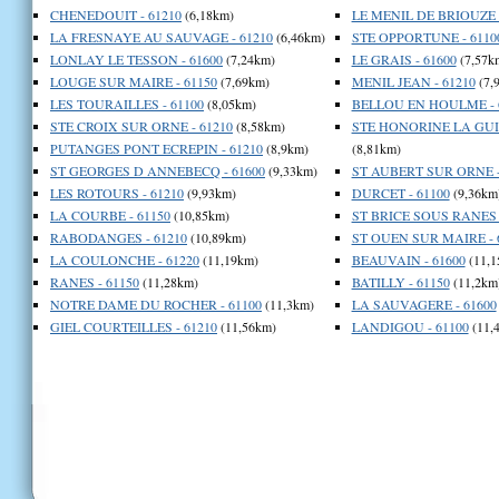
CHENEDOUIT - 61210
(6,18km)
LE MENIL DE BRIOUZE -
LA FRESNAYE AU SAUVAGE - 61210
(6,46km)
STE OPPORTUNE - 6110
LONLAY LE TESSON - 61600
(7,24km)
LE GRAIS - 61600
(7,57k
LOUGE SUR MAIRE - 61150
(7,69km)
MENIL JEAN - 61210
(7,
LES TOURAILLES - 61100
(8,05km)
BELLOU EN HOULME - 
STE CROIX SUR ORNE - 61210
(8,58km)
STE HONORINE LA GUI
PUTANGES PONT ECREPIN - 61210
(8,9km)
(8,81km)
ST GEORGES D ANNEBECQ - 61600
(9,33km)
ST AUBERT SUR ORNE -
LES ROTOURS - 61210
(9,93km)
DURCET - 61100
(9,36km
LA COURBE - 61150
(10,85km)
ST BRICE SOUS RANES -
RABODANGES - 61210
(10,89km)
ST OUEN SUR MAIRE - 
LA COULONCHE - 61220
(11,19km)
BEAUVAIN - 61600
(11,1
RANES - 61150
(11,28km)
BATILLY - 61150
(11,2km
NOTRE DAME DU ROCHER - 61100
(11,3km)
LA SAUVAGERE - 61600
GIEL COURTEILLES - 61210
(11,56km)
LANDIGOU - 61100
(11,