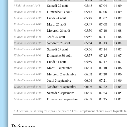
Samedi 22 août
05:43
07:04
14:09
9 Rabi' al-awwal 1448
Dimanche 23 août
05:45
07:06
14:09
10 Rabi' al-awwal 1448
Lundi 24 août
05:47
07:07
14:09
11 Rabi' al-awwal 1448
Mardi 25 août
05:49
07:08
14:08
12 Rabi' al-awwal 1448
Mercredi 26 août
05:50
07:10
14:08
13 Rabi' al-awwal 1448
Jeudi 27 août
05:52
07:11
14:08
14 Rabi' al-awwal 1448
Vendredi 28 août
05:54
07:13
14:08
15 Rabi' al-awwal 1448
Samedi 29 août
05:56
07:14
14:07
16 Rabi' al-awwal 1448
Dimanche 30 août
05:57
07:15
14:07
17 Rabi' al-awwal 1448
Lundi 31 août
05:59
07:17
14:07
18 Rabi' al-awwal 1448
Mardi 1 septembre
06:01
07:18
14:06
19 Rabi' al-awwal 1448
Mercredi 2 septembre
06:02
07:20
14:06
20 Rabi' al-awwal 1448
Jeudi 3 septembre
06:04
07:21
14:06
21 Rabi' al-awwal 1448
Vendredi 4 septembre
06:06
07:22
14:05
22 Rabi' al-awwal 1448
Samedi 5 septembre
06:07
07:24
14:05
23 Rabi' al-awwal 1448
Dimanche 6 septembre
06:09
07:25
14:05
24 Rabi' al-awwal 1448
* Attention, le shuruq n'est pas une prière ! C'est simplement l'heure avant laquelle l
Précision