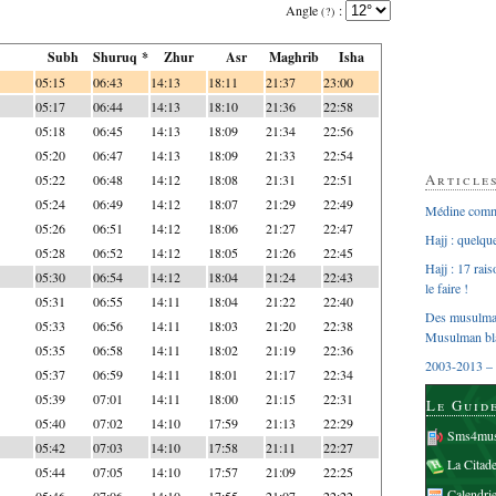
Angle
:
(?)
Subh
Shuruq *
Zhur
Asr
Maghrib
Isha
05:15
06:43
14:13
18:11
21:37
23:00
05:17
06:44
14:13
18:10
21:36
22:58
05:18
06:45
14:13
18:09
21:34
22:56
05:20
06:47
14:13
18:09
21:33
22:54
Article
05:22
06:48
14:12
18:08
21:31
22:51
05:24
06:49
14:12
18:07
21:29
22:49
Médine comme
05:26
06:51
14:12
18:06
21:27
22:47
Hajj : quelq
05:28
06:52
14:12
18:05
21:26
22:45
Hajj : 17 rai
05:30
06:54
14:12
18:04
21:24
22:43
le faire !
05:31
06:55
14:11
18:04
21:22
22:40
Des musulman
05:33
06:56
14:11
18:03
21:20
22:38
Musulman bl
05:35
06:58
14:11
18:02
21:19
22:36
2003-2013 – 
05:37
06:59
14:11
18:01
21:17
22:34
05:39
07:01
14:11
18:00
21:15
22:31
Le Guid
05:40
07:02
14:10
17:59
21:13
22:29
Sms4mus
05:42
07:03
14:10
17:58
21:11
22:27
La Citad
05:44
07:05
14:10
17:57
21:09
22:25
Calendri
05:46
07:06
14:10
17:55
21:07
22:22