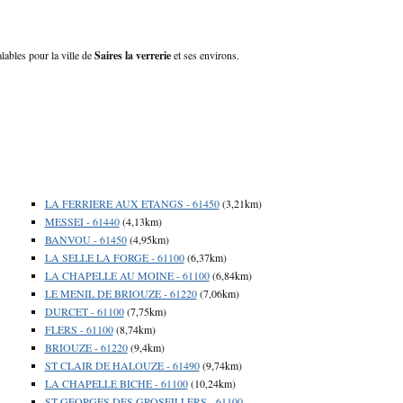
alables pour la ville de
Saires la verrerie
et ses environs.
LA FERRIERE AUX ETANGS - 61450
(3,21km)
MESSEI - 61440
(4,13km)
BANVOU - 61450
(4,95km)
LA SELLE LA FORGE - 61100
(6,37km)
LA CHAPELLE AU MOINE - 61100
(6,84km)
LE MENIL DE BRIOUZE - 61220
(7,06km)
DURCET - 61100
(7,75km)
FLERS - 61100
(8,74km)
BRIOUZE - 61220
(9,4km)
ST CLAIR DE HALOUZE - 61490
(9,74km)
LA CHAPELLE BICHE - 61100
(10,24km)
ST GEORGES DES GROSEILLERS - 61100