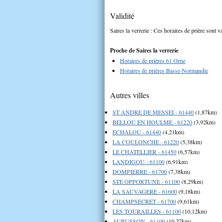
Validité
Saires la verrerie : Ces horaires de prière sont v
Proche de Saires la verrerie
Horaires de prières 61 Orne
Horaires de prières Basse-Normandie
Autres villes
ST ANDRE DE MESSEI - 61440
(1,87km)
BELLOU EN HOULME - 61220
(3,92km)
ECHALOU - 61440
(4,21km)
LA COULONCHE - 61220
(5,38km)
LE CHATELLIER - 61450
(6,57km)
LANDIGOU - 61100
(6,91km)
DOMPIERRE - 61700
(7,38km)
STE OPPORTUNE - 61100
(8,29km)
LA SAUVAGERE - 61600
(9,18km)
CHAMPSECRET - 61700
(9,61km)
LES TOURAILLES - 61100
(10,12km)
AUBUSSON - 61100
(10,27km)