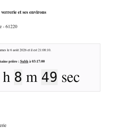
 verrerie et ses environs
ie - 61220
mes le
6 août 2026
et il est
21:08:11
.
haine prière :
Subh
à
03:17:00
h
m
sec
8
48
erie