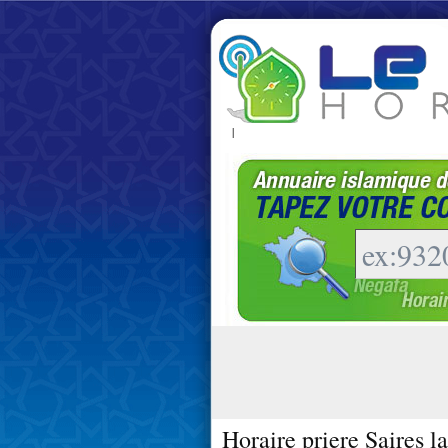
|
Horaire priere Saires l