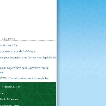
s récents
 si vous y étiez
ues photos en vrac de La Mecque
sons pour lesquelles vous devriez vous dépêcher de
s du Niger voient pour la première fois un
anc
CCIF : Une décennie contre l’islamophobie
e Musulman
lim
elle du Musulman
er Ramadan 2019