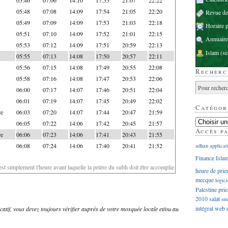
05:48
07:08
14:09
17:54
21:05
22:20
Revue d
05:49
07:09
14:09
17:53
21:03
22:18
Horaire p
05:51
07:10
14:09
17:52
21:01
22:15
Annuaire
05:53
07:12
14:09
17:51
20:59
22:13
Islam
(se
05:55
07:13
14:08
17:50
20:57
22:11
05:56
07:15
14:08
17:49
20:55
22:08
Recherc
05:58
07:16
14:08
17:47
20:53
22:06
06:00
07:17
14:07
17:46
20:51
22:04
06:01
07:19
14:07
17:45
20:49
22:02
Catégor
re
06:03
07:20
14:07
17:44
20:47
21:59
06:05
07:22
14:06
17:42
20:45
21:57
Accès p
re
06:06
07:23
14:06
17:41
20:43
21:55
06:08
07:24
14:06
17:40
20:41
21:52
adhan
applicat
Finance Isla
'est simplement l'heure avant laquelle la prière du subh doit être accomplie
heure de prie
mecque
logici
Palestine
prie
2010
salat
sm
intégral
web
dicatif, vous devez toujours vérifier auprès de votre mosquée locale et/ou au