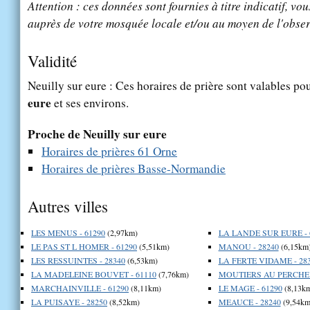
Attention : ces données sont fournies à titre indicatif, vou
auprès de votre mosquée locale et/ou au moyen de l'obser
Validité
Neuilly sur eure : Ces horaires de prière sont valables pou
eure
et ses environs.
Proche de Neuilly sur eure
Horaires de prières 61 Orne
Horaires de prières Basse-Normandie
Autres villes
LES MENUS - 61290
(2,97km)
LA LANDE SUR EURE - 
LE PAS ST L HOMER - 61290
(5,51km)
MANOU - 28240
(6,15km
LES RESSUINTES - 28340
(6,53km)
LA FERTE VIDAME - 28
LA MADELEINE BOUVET - 61110
(7,76km)
MOUTIERS AU PERCHE -
MARCHAINVILLE - 61290
(8,11km)
LE MAGE - 61290
(8,13k
LA PUISAYE - 28250
(8,52km)
MEAUCE - 28240
(9,54km