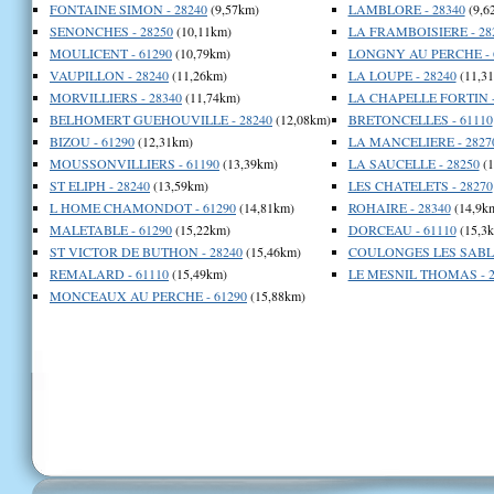
FONTAINE SIMON - 28240
(9,57km)
LAMBLORE - 28340
(9,6
SENONCHES - 28250
(10,11km)
LA FRAMBOISIERE - 28
MOULICENT - 61290
(10,79km)
LONGNY AU PERCHE - 
VAUPILLON - 28240
(11,26km)
LA LOUPE - 28240
(11,3
MORVILLIERS - 28340
(11,74km)
LA CHAPELLE FORTIN -
BELHOMERT GUEHOUVILLE - 28240
(12,08km)
BRETONCELLES - 61110
BIZOU - 61290
(12,31km)
LA MANCELIERE - 2827
MOUSSONVILLIERS - 61190
(13,39km)
LA SAUCELLE - 28250
(1
ST ELIPH - 28240
(13,59km)
LES CHATELETS - 28270
L HOME CHAMONDOT - 61290
(14,81km)
ROHAIRE - 28340
(14,9k
MALETABLE - 61290
(15,22km)
DORCEAU - 61110
(15,3
ST VICTOR DE BUTHON - 28240
(15,46km)
COULONGES LES SABLO
REMALARD - 61110
(15,49km)
LE MESNIL THOMAS - 2
MONCEAUX AU PERCHE - 61290
(15,88km)