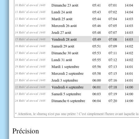
Dimanche 23 août
05:41
07:01
14:04
10 Rabi' al-awwal 1448
Lundi 24 août
05:43
07:02
14:04
11 Rabi' al-awwal 1448
Mardi 25 août
05:44
07:04
14:03
12 Rabi' al-awwal 1448
Mercredi 26 août
05:46
07:05
14:03
13 Rabi' al-awwal 1448
Jeudi 27 août
05:48
07:07
14:03
14 Rabi' al-awwal 1448
Vendredi 28 août
05:49
07:08
14:03
15 Rabi' al-awwal 1448
Samedi 29 août
05:51
07:09
14:02
16 Rabi' al-awwal 1448
Dimanche 30 août
05:53
07:11
14:02
17 Rabi' al-awwal 1448
Lundi 31 août
05:55
07:12
14:02
18 Rabi' al-awwal 1448
Mardi 1 septembre
05:56
07:13
14:01
19 Rabi' al-awwal 1448
Mercredi 2 septembre
05:58
07:15
14:01
20 Rabi' al-awwal 1448
Jeudi 3 septembre
06:00
07:16
14:01
21 Rabi' al-awwal 1448
Vendredi 4 septembre
06:01
07:18
14:00
22 Rabi' al-awwal 1448
Samedi 5 septembre
06:03
07:19
14:00
23 Rabi' al-awwal 1448
Dimanche 6 septembre
06:04
07:20
14:00
24 Rabi' al-awwal 1448
* Attention, le shuruq n'est pas une prière ! C'est simplement l'heure avant laquelle l
Précision