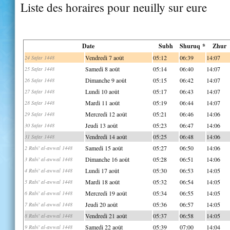
Liste des horaires pour neuilly sur eure
Date
Subh
Shuruq *
Zhur
Vendredi 7 août
05:12
06:39
14:07
24 Safar 1448
Samedi 8 août
05:14
06:40
14:07
25 Safar 1448
Dimanche 9 août
05:15
06:42
14:07
26 Safar 1448
Lundi 10 août
05:17
06:43
14:07
27 Safar 1448
Mardi 11 août
05:19
06:44
14:07
28 Safar 1448
Mercredi 12 août
05:21
06:46
14:06
29 Safar 1448
Jeudi 13 août
05:23
06:47
14:06
30 Safar 1448
Vendredi 14 août
05:25
06:48
14:06
31 Safar 1448
Samedi 15 août
05:27
06:50
14:06
2 Rabi' al-awwal 1448
Dimanche 16 août
05:28
06:51
14:06
3 Rabi' al-awwal 1448
Lundi 17 août
05:30
06:53
14:05
4 Rabi' al-awwal 1448
Mardi 18 août
05:32
06:54
14:05
5 Rabi' al-awwal 1448
Mercredi 19 août
05:34
06:55
14:05
6 Rabi' al-awwal 1448
Jeudi 20 août
05:36
06:57
14:05
7 Rabi' al-awwal 1448
Vendredi 21 août
05:37
06:58
14:05
8 Rabi' al-awwal 1448
Samedi 22 août
05:39
07:00
14:04
9 Rabi' al-awwal 1448