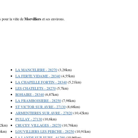
s pour la ville de
Morvilliers
et ses environs.
LA MANCELIERE - 28270
(3,28km)
LA FERTE VIDAME - 28340
(4,55km)
LA CHAPELLE FORTIN - 28340
(5,21km)
LES CHATELETS - 28270
(5,7km)
ROHAIRE - 28340
(6,87km)
LA FRAMBOISIERE - 28250
(7,98km)
ST VICTOR SUR AVRE - 27130
(8,68km)
ARMENTIERES SUR AVRE - 27820
(10,42km)
PULLAY - 27130
(10,6km)
72km)
CRUCEY VILLAGES - 28270
(10,76km)
6km)
LOUVILLIERS LES PERCHE - 28250
(10,91km)
LA LANDE SUR EURE - 61290
(10,96km)