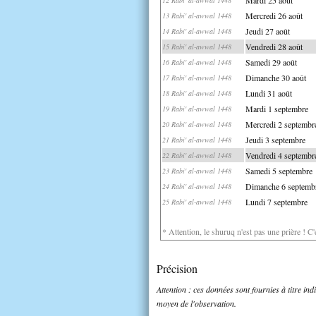
Mercredi 26 août
13 Rabi' al-awwal 1448
Jeudi 27 août
14 Rabi' al-awwal 1448
Vendredi 28 août
15 Rabi' al-awwal 1448
Samedi 29 août
16 Rabi' al-awwal 1448
Dimanche 30 août
17 Rabi' al-awwal 1448
Lundi 31 août
18 Rabi' al-awwal 1448
Mardi 1 septembre
19 Rabi' al-awwal 1448
Mercredi 2 septembr
20 Rabi' al-awwal 1448
Jeudi 3 septembre
21 Rabi' al-awwal 1448
Vendredi 4 septembr
22 Rabi' al-awwal 1448
Samedi 5 septembre
23 Rabi' al-awwal 1448
Dimanche 6 septemb
24 Rabi' al-awwal 1448
Lundi 7 septembre
25 Rabi' al-awwal 1448
* Attention, le shuruq n'est pas une prière ! C
Précision
Attention : ces données sont fournies à titre in
moyen de l'observation.