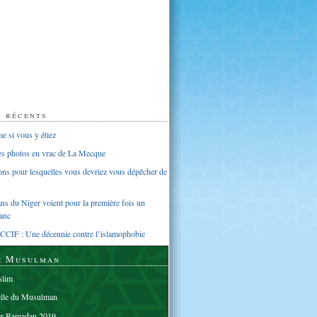
s récents
 si vous y étiez
ues photos en vrac de La Mecque
sons pour lesquelles vous devriez vous dépêcher de
s du Niger voient pour la première fois un
anc
CCIF : Une décennie contre l’islamophobie
e Musulman
lim
elle du Musulman
er Ramadan 2019