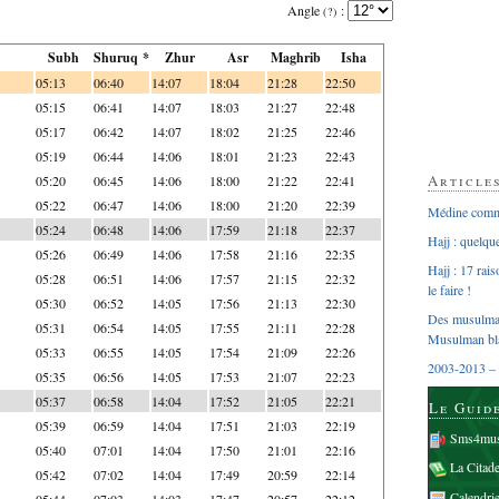
Angle
:
(?)
Subh
Shuruq *
Zhur
Asr
Maghrib
Isha
05:13
06:40
14:07
18:04
21:28
22:50
05:15
06:41
14:07
18:03
21:27
22:48
05:17
06:42
14:07
18:02
21:25
22:46
05:19
06:44
14:06
18:01
21:23
22:43
Article
05:20
06:45
14:06
18:00
21:22
22:41
05:22
06:47
14:06
18:00
21:20
22:39
Médine comme
05:24
06:48
14:06
17:59
21:18
22:37
Hajj : quelq
05:26
06:49
14:06
17:58
21:16
22:35
Hajj : 17 rai
05:28
06:51
14:06
17:57
21:15
22:32
le faire !
05:30
06:52
14:05
17:56
21:13
22:30
Des musulman
05:31
06:54
14:05
17:55
21:11
22:28
Musulman bl
05:33
06:55
14:05
17:54
21:09
22:26
2003-2013 – 
05:35
06:56
14:05
17:53
21:07
22:23
05:37
06:58
14:04
17:52
21:05
22:21
Le Guid
05:39
06:59
14:04
17:51
21:03
22:19
Sms4mus
05:40
07:01
14:04
17:50
21:01
22:16
La Citad
05:42
07:02
14:04
17:49
20:59
22:14
Calendri
05:44
07:03
14:03
17:47
20:57
22:12