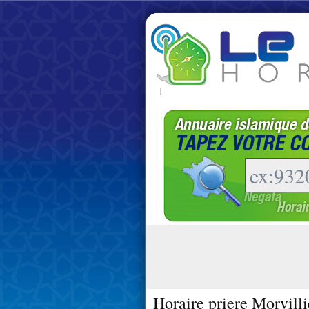
|
Horaire priere Morvilli