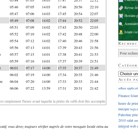
05:46
07:05
14:03
17:46
20:56
22:10
Revue d
05:47
07:06
14:03
17:45
20:54
22:07
Horaire p
05:49
07:08
14:02
17:44
20:52
22:05
Annuaire
05:51
07:09
14:02
17:43
20:50
22:03
Islam
(se
05:52
07:10
14:02
17:42
20:48
22:00
05:54
07:12
14:02
17:40
20:46
21:58
Recherc
05:56
07:13
14:01
17:39
20:43
21:56
e
05:57
07:15
14:01
17:38
20:41
21:53
05:59
07:16
14:01
17:37
20:39
21:51
Catégor
e
06:01
07:17
14:00
17:35
20:37
21:49
06:02
07:19
14:00
17:34
20:35
21:46
Accès p
re
06:04
07:20
14:00
17:33
20:33
21:44
06:06
07:22
13:59
17:31
20:31
21:42
adhan
applicat
Finance Isla
'est simplement l'heure avant laquelle la prière du subh doit être accomplie
heure de prie
mecque
logici
Palestine
prie
2010
salat
sm
intégral
web
dicatif, vous devez toujours vérifier auprès de votre mosquée locale et/ou au