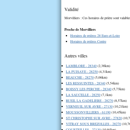
Validité
Morvilliers : Ces horaires de prière sont valable
Proche de Morvilliers
Horaires de prières 28 Eure-et-Loire
Horaires de prières Centre
Autres villes
LAMBLORE - 28340
(2,38km)
LA PUISAYE - 28250
(4,31km)
BEAUCHE - 28270
(5,06km)
LES RESSUINTES - 28340
(5,54km)
BOISSY LES PERCHE - 28340
(5,73km)
LA SAUCELLE - 28250
(7,1km)
RUEIL LA GADELIERE - 28270
(8,57km)
VERNEUIL SUR AVRE - 27130
(10,21km)
MOUSSONVILLIERS - 61190
(10,45km)
ST CHRISTOPHE SUR AVRE - 27820
(10,
VITRAY SOUS BREZOLLES - 28270
(10,7
COURTEILLES - 27130
(10,94km)