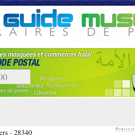
Publicit
ers - 28340