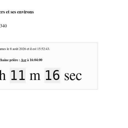
rs et ses environs
8340
mes le
8 août 2026
et il est
15:52:44
.
haine prière :
Asr
à
16:04:00
h
m
sec
11
15