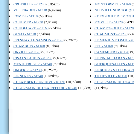
CROISILLES - 61230
(5,85km)
MONT ORMEL - 61160
(
VILLEBADIN - 61310
(6,47km)
NEUVILLE SUR TOUQUE
EXMES - 61310
(6,81km)
ST EVROULT DE MONTF
COULMER - 61230
(7,05km)
ROIVILLE - 61120
(7,42k
COUDEHARD - 61160
(7,5km)
CHAMPOSOULT - 61120
GINAI - 61310
(7,54km)
CHAUMONT - 61230
(7,
FRESNAY LE SAMSON - 61120
(7,79km)
LE MENIL VICOMTE - 6
CHAMBOIS - 61160
(8,85km)
FEL - 61160
(9,01km)
ORVILLE - 61120
(9,11km)
CAMEMBERT - 61120
(9
CISAI ST AUBIN - 61230
(9,63km)
LE PIN AU HARAS - 613
MENIL FROGER - 61240
(9,83km)
GUERQUESALLES - 611
ORGERES - 61230
(10,25km)
LE BOURG ST LEONARD 
LIGNERES - 61240
(10,69km)
TICHEVILLE - 61120
(10
ST LAMBERT SUR DIVE - 61160
(10,99km)
ST GERMAIN DE CLAIRE
ST GERMAIN DE CLAIREFEUIL - 61240
(11,2km)
(11,2km)