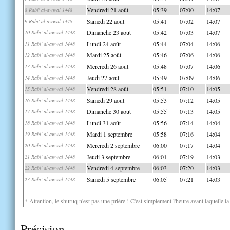
Vendredi 21 août
05:39
07:00
14:07
8 Rabi' al-awwal 1448
Samedi 22 août
05:41
07:02
14:07
9 Rabi' al-awwal 1448
Dimanche 23 août
05:42
07:03
14:07
10 Rabi' al-awwal 1448
Lundi 24 août
05:44
07:04
14:06
11 Rabi' al-awwal 1448
Mardi 25 août
05:46
07:06
14:06
12 Rabi' al-awwal 1448
Mercredi 26 août
05:48
07:07
14:06
13 Rabi' al-awwal 1448
Jeudi 27 août
05:49
07:09
14:06
14 Rabi' al-awwal 1448
Vendredi 28 août
05:51
07:10
14:05
15 Rabi' al-awwal 1448
Samedi 29 août
05:53
07:12
14:05
16 Rabi' al-awwal 1448
Dimanche 30 août
05:55
07:13
14:05
17 Rabi' al-awwal 1448
Lundi 31 août
05:56
07:14
14:04
18 Rabi' al-awwal 1448
Mardi 1 septembre
05:58
07:16
14:04
19 Rabi' al-awwal 1448
Mercredi 2 septembre
06:00
07:17
14:04
20 Rabi' al-awwal 1448
Jeudi 3 septembre
06:01
07:19
14:03
21 Rabi' al-awwal 1448
Vendredi 4 septembre
06:03
07:20
14:03
22 Rabi' al-awwal 1448
Samedi 5 septembre
06:05
07:21
14:03
23 Rabi' al-awwal 1448
* Attention, le shuruq n'est pas une prière ! C'est simplement l'heure avant laquelle l
Précision