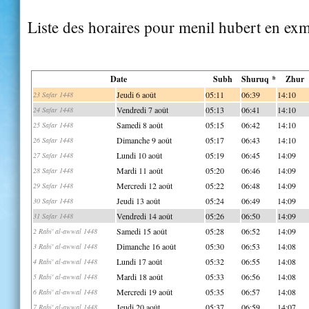
Liste des horaires pour menil hubert en ex
Date
Subh
Shuruq *
Zhur
Jeudi 6 août
05:11
06:39
14:10
23 Safar 1448
Vendredi 7 août
05:13
06:41
14:10
24 Safar 1448
Samedi 8 août
05:15
06:42
14:10
25 Safar 1448
Dimanche 9 août
05:17
06:43
14:10
26 Safar 1448
Lundi 10 août
05:19
06:45
14:09
27 Safar 1448
Mardi 11 août
05:20
06:46
14:09
28 Safar 1448
Mercredi 12 août
05:22
06:48
14:09
29 Safar 1448
Jeudi 13 août
05:24
06:49
14:09
30 Safar 1448
Vendredi 14 août
05:26
06:50
14:09
31 Safar 1448
Samedi 15 août
05:28
06:52
14:09
2 Rabi' al-awwal 1448
Dimanche 16 août
05:30
06:53
14:08
3 Rabi' al-awwal 1448
Lundi 17 août
05:32
06:55
14:08
4 Rabi' al-awwal 1448
Mardi 18 août
05:33
06:56
14:08
5 Rabi' al-awwal 1448
Mercredi 19 août
05:35
06:57
14:08
6 Rabi' al-awwal 1448
Jeudi 20 août
05:37
06:59
14:07
7 Rabi' al-awwal 1448