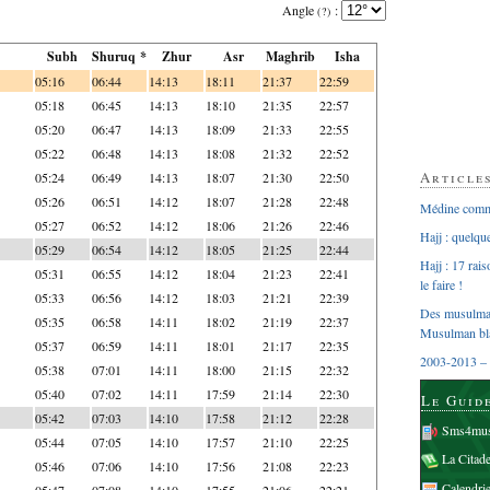
Angle
:
(?)
Subh
Shuruq *
Zhur
Asr
Maghrib
Isha
05:16
06:44
14:13
18:11
21:37
22:59
05:18
06:45
14:13
18:10
21:35
22:57
05:20
06:47
14:13
18:09
21:33
22:55
05:22
06:48
14:13
18:08
21:32
22:52
Article
05:24
06:49
14:13
18:07
21:30
22:50
05:26
06:51
14:12
18:07
21:28
22:48
Médine comme
05:27
06:52
14:12
18:06
21:26
22:46
Hajj : quelq
05:29
06:54
14:12
18:05
21:25
22:44
Hajj : 17 rai
05:31
06:55
14:12
18:04
21:23
22:41
le faire !
05:33
06:56
14:12
18:03
21:21
22:39
Des musulman
05:35
06:58
14:11
18:02
21:19
22:37
Musulman bl
05:37
06:59
14:11
18:01
21:17
22:35
2003-2013 – 
05:38
07:01
14:11
18:00
21:15
22:32
05:40
07:02
14:11
17:59
21:14
22:30
Le Guid
05:42
07:03
14:10
17:58
21:12
22:28
Sms4mus
05:44
07:05
14:10
17:57
21:10
22:25
La Citad
05:46
07:06
14:10
17:56
21:08
22:23
Calendri
05:47
07:08
14:10
17:55
21:06
22:21