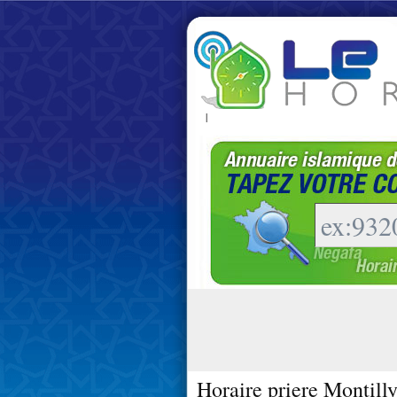
|
Horaire priere Montilly