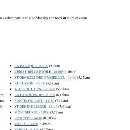
t valables pour la ville de
Montilly sur noireau
et ses environs.
LA BAZOQUE - 61100
(2,9km)
CERISY BELLE ETOILE - 61100
(4,36km)
ST GEORGES DES GROSEILLER - 61100
(5,17km)
AUBUSSON - 61100
(5,17km)
ATHIS DE L ORNE - 61430
(5,39km)
km)
LA LANDE PATRY - 61100
(6,16km)
km)
PONTECOULANT - 14110
(7,14km)
0
ST DENIS DE MERE - 14110
(7,44km)
MONTSECRET - 61800
(7,77km)
PROUSSY - 14110
(8,01km)
VASSY - 14410
(8,49km)
FRENES - 61800
(8,72km)