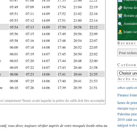
05:49
07:09
14:09
17:54
21:04
22:19
Revue d
05:51
07:11
14:09
17:52
21:02
22:16
Horaire p
05:53
07:12
14:09
17:51
21:00
22:14
Annuaire
05:54
07:13
14:09
17:50
20:58
22:12
Islam
(se
05:56
07:15
14:08
17:49
20:56
22:09
05:58
07:16
14:08
17:48
20:54
22:07
Recherc
06:00
07:18
14:08
17:46
20:52
22:05
06:01
07:19
14:07
17:45
20:50
22:02
e
06:03
07:20
14:07
17:44
20:48
22:00
Catégor
06:05
07:22
14:07
17:43
20:46
21:58
e
06:06
07:23
14:06
17:41
20:44
21:55
Accès p
06:08
07:25
14:06
17:40
20:41
21:53
re
06:10
07:26
14:06
17:39
20:39
21:51
adhan
applicat
Finance Isla
'est simplement l'heure avant laquelle la prière du subh doit être accomplie
heure de prie
mecque
logici
Palestine
prie
2010
salat
sm
intégral
web
dicatif, vous devez toujours vérifier auprès de votre mosquée locale et/ou au