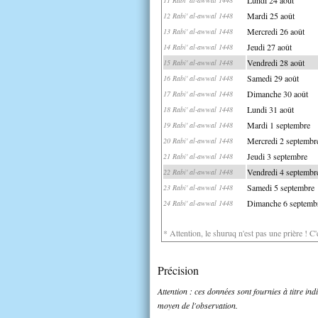
Mardi 25 août
12 Rabi' al-awwal 1448
Mercredi 26 août
13 Rabi' al-awwal 1448
Jeudi 27 août
14 Rabi' al-awwal 1448
Vendredi 28 août
15 Rabi' al-awwal 1448
Samedi 29 août
16 Rabi' al-awwal 1448
Dimanche 30 août
17 Rabi' al-awwal 1448
Lundi 31 août
18 Rabi' al-awwal 1448
Mardi 1 septembre
19 Rabi' al-awwal 1448
Mercredi 2 septembr
20 Rabi' al-awwal 1448
Jeudi 3 septembre
21 Rabi' al-awwal 1448
Vendredi 4 septembr
22 Rabi' al-awwal 1448
Samedi 5 septembre
23 Rabi' al-awwal 1448
Dimanche 6 septemb
24 Rabi' al-awwal 1448
* Attention, le shuruq n'est pas une prière ! C
Précision
Attention : ces données sont fournies à titre in
moyen de l'observation.