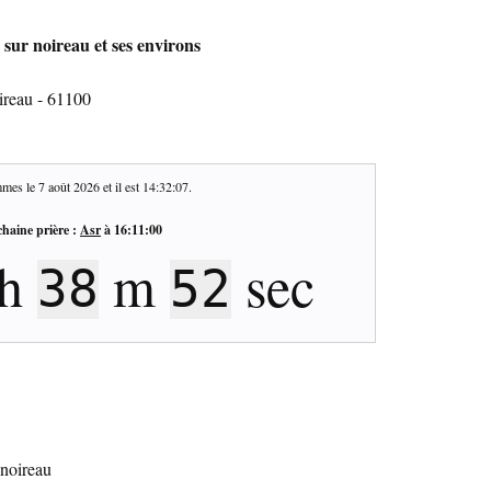
 sur noireau et ses environs
ireau - 61100
mes le
7 août 2026
et il est
14:32:08
.
haine prière :
Asr
à
16:11:00
h
m
sec
38
51
 noireau