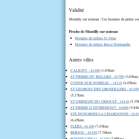
Validité
Montilly sur noireau : Ces horaires de prière son
Proche de Montilly sur noireau
Horaires de prières 61 Orne
Horaires de prières Basse-Normandie
Autres villes
CALIGNY - 61100
(1,83km)
ST PIERRE DU REGARD - 61790
(3,03km)
CONDE SUR NOIREAU - 14110
(4,45km)
ST GEORGES DES GROSEILLERS - 61100
(5,17km)
ST GERMAIN DU CRIOULT - 14110
(5,35
ST PIERRE D ENTREMONT - 61800
(5,84
STE HONORINE LA CHARDONNE - 6143
(6,45km)
FLERS - 61100
(7,43km)
BERJOU - 61430
(7,76km)
RONFEUGERAI - 61100
(7,99km)