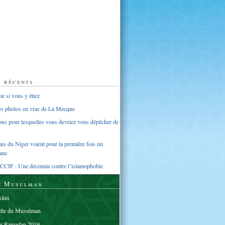
s récents
 si vous y étiez
ues photos en vrac de La Mecque
sons pour lesquelles vous devriez vous dépêcher de
s du Niger voient pour la première fois un
anc
CCIF : Une décennie contre l’islamophobie
e Musulman
lim
elle du Musulman
er Ramadan 2019