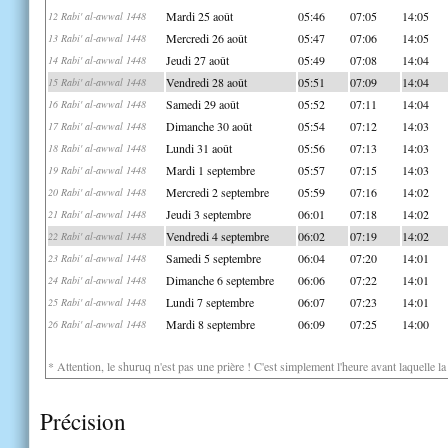
Mardi 25 août
05:46
07:05
14:05
12 Rabi' al-awwal 1448
Mercredi 26 août
05:47
07:06
14:05
13 Rabi' al-awwal 1448
Jeudi 27 août
05:49
07:08
14:04
14 Rabi' al-awwal 1448
Vendredi 28 août
05:51
07:09
14:04
15 Rabi' al-awwal 1448
Samedi 29 août
05:52
07:11
14:04
16 Rabi' al-awwal 1448
Dimanche 30 août
05:54
07:12
14:03
17 Rabi' al-awwal 1448
Lundi 31 août
05:56
07:13
14:03
18 Rabi' al-awwal 1448
Mardi 1 septembre
05:57
07:15
14:03
19 Rabi' al-awwal 1448
Mercredi 2 septembre
05:59
07:16
14:02
20 Rabi' al-awwal 1448
Jeudi 3 septembre
06:01
07:18
14:02
21 Rabi' al-awwal 1448
Vendredi 4 septembre
06:02
07:19
14:02
22 Rabi' al-awwal 1448
Samedi 5 septembre
06:04
07:20
14:01
23 Rabi' al-awwal 1448
Dimanche 6 septembre
06:06
07:22
14:01
24 Rabi' al-awwal 1448
Lundi 7 septembre
06:07
07:23
14:01
25 Rabi' al-awwal 1448
Mardi 8 septembre
06:09
07:25
14:00
26 Rabi' al-awwal 1448
* Attention, le shuruq n'est pas une prière ! C'est simplement l'heure avant laquelle l
Précision