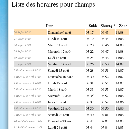
Liste des horaires pour champs
Date
Subh
Shuruq *
Zhur
Dimanche 9 août
05:17
06:43
14:08
26 Safar 1448
Lundi 10 août
05:19
06:44
14:08
27 Safar 1448
Mardi 11 août
05:20
06:46
14:08
28 Safar 1448
Mercredi 12 août
05:22
06:47
14:08
29 Safar 1448
Jeudi 13 août
05:24
06:48
14:08
30 Safar 1448
Vendredi 14 août
05:26
06:50
14:07
31 Safar 1448
Samedi 15 août
05:28
06:51
14:07
2 Rabi' al-awwal 1448
Dimanche 16 août
05:30
06:52
14:07
3 Rabi' al-awwal 1448
Lundi 17 août
05:31
06:54
14:07
4 Rabi' al-awwal 1448
Mardi 18 août
05:33
06:55
14:07
5 Rabi' al-awwal 1448
Mercredi 19 août
05:35
06:57
14:06
6 Rabi' al-awwal 1448
Jeudi 20 août
05:37
06:58
14:06
7 Rabi' al-awwal 1448
Vendredi 21 août
05:39
06:59
14:06
8 Rabi' al-awwal 1448
Samedi 22 août
05:40
07:01
14:06
9 Rabi' al-awwal 1448
Dimanche 23 août
05:42
07:02
14:05
10 Rabi' al-awwal 1448
Lundi 24 août
05:44
07:04
14:05
11 Rabi' al-awwal 1448