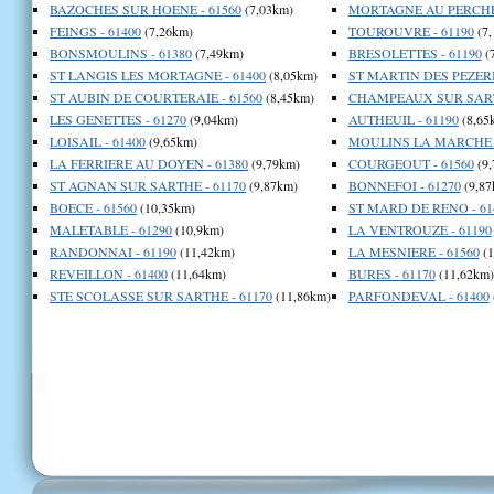
BAZOCHES SUR HOENE - 61560
(7,03km)
MORTAGNE AU PERCHE 
FEINGS - 61400
(7,26km)
TOUROUVRE - 61190
(7,
BONSMOULINS - 61380
(7,49km)
BRESOLETTES - 61190
(
ST LANGIS LES MORTAGNE - 61400
(8,05km)
ST MARTIN DES PEZERIT
ST AUBIN DE COURTERAIE - 61560
(8,45km)
CHAMPEAUX SUR SARTH
LES GENETTES - 61270
(9,04km)
AUTHEUIL - 61190
(8,65
LOISAIL - 61400
(9,65km)
MOULINS LA MARCHE -
LA FERRIERE AU DOYEN - 61380
(9,79km)
COURGEOUT - 61560
(9,
ST AGNAN SUR SARTHE - 61170
(9,87km)
BONNEFOI - 61270
(9,87
BOECE - 61560
(10,35km)
ST MARD DE RENO - 61
MALETABLE - 61290
(10,9km)
LA VENTROUZE - 61190
RANDONNAI - 61190
(11,42km)
LA MESNIERE - 61560
(1
REVEILLON - 61400
(11,64km)
BURES - 61170
(11,62km)
STE SCOLASSE SUR SARTHE - 61170
(11,86km)
PARFONDEVAL - 61400