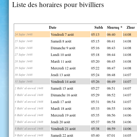
Liste des horaires pour bivilliers
Date
Subh
Shuruq *
Zhur
Vendredi 7 août
05:13
06:40
14:08
24 Safar 1448
Samedi 8 août
05:15
06:41
14:08
25 Safar 1448
Dimanche 9 août
05:16
06:43
14:08
26 Safar 1448
Lundi 10 août
05:18
06:44
14:08
27 Safar 1448
Mardi 11 août
05:20
06:45
14:08
28 Safar 1448
Mercredi 12 août
05:22
06:47
14:08
29 Safar 1448
Jeudi 13 août
05:24
06:48
14:07
30 Safar 1448
Vendredi 14 août
05:26
06:49
14:07
31 Safar 1448
Samedi 15 août
05:27
06:51
14:07
2 Rabi' al-awwal 1448
Dimanche 16 août
05:29
06:52
14:07
3 Rabi' al-awwal 1448
Lundi 17 août
05:31
06:54
14:07
4 Rabi' al-awwal 1448
Mardi 18 août
05:33
06:55
14:06
5 Rabi' al-awwal 1448
Mercredi 19 août
05:35
06:56
14:06
6 Rabi' al-awwal 1448
Jeudi 20 août
05:37
06:58
14:06
7 Rabi' al-awwal 1448
Vendredi 21 août
05:38
06:59
14:06
8 Rabi' al-awwal 1448
Samedi 22 août
05:40
07:01
14:05
9 Rabi' al-awwal 1448