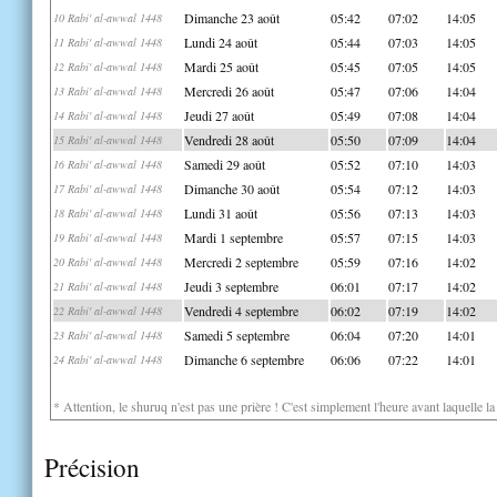
Dimanche 23 août
05:42
07:02
14:05
10 Rabi' al-awwal 1448
Lundi 24 août
05:44
07:03
14:05
11 Rabi' al-awwal 1448
Mardi 25 août
05:45
07:05
14:05
12 Rabi' al-awwal 1448
Mercredi 26 août
05:47
07:06
14:04
13 Rabi' al-awwal 1448
Jeudi 27 août
05:49
07:08
14:04
14 Rabi' al-awwal 1448
Vendredi 28 août
05:50
07:09
14:04
15 Rabi' al-awwal 1448
Samedi 29 août
05:52
07:10
14:03
16 Rabi' al-awwal 1448
Dimanche 30 août
05:54
07:12
14:03
17 Rabi' al-awwal 1448
Lundi 31 août
05:56
07:13
14:03
18 Rabi' al-awwal 1448
Mardi 1 septembre
05:57
07:15
14:03
19 Rabi' al-awwal 1448
Mercredi 2 septembre
05:59
07:16
14:02
20 Rabi' al-awwal 1448
Jeudi 3 septembre
06:01
07:17
14:02
21 Rabi' al-awwal 1448
Vendredi 4 septembre
06:02
07:19
14:02
22 Rabi' al-awwal 1448
Samedi 5 septembre
06:04
07:20
14:01
23 Rabi' al-awwal 1448
Dimanche 6 septembre
06:06
07:22
14:01
24 Rabi' al-awwal 1448
* Attention, le shuruq n'est pas une prière ! C'est simplement l'heure avant laquelle l
Précision