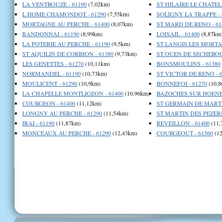
LA VENTROUZE - 61190
(7,02km)
ST HILAIRE LE CHATEL 
L HOME CHAMONDOT - 61290
(7,55km)
SOLIGNY LA TRAPPE - 
MORTAGNE AU PERCHE - 61400
(8,07km)
ST MARD DE RENO - 61
RANDONNAI - 61190
(8,99km)
LOISAIL - 61400
(8,87km
LA POTERIE AU PERCHE - 61190
(9,5km)
ST LANGIS LES MORTAG
ST AQUILIN DE CORBION - 61380
(9,73km)
ST OUEN DE SECHEROU
LES GENETTES - 61270
(10,11km)
BONSMOULINS - 61380
NORMANDEL - 61190
(10,73km)
ST VICTOR DE RENO - 6
MOULICENT - 61290
(10,9km)
BONNEFOI - 61270
(10,8
LA CHAPELLE MONTLIGEON - 61400
(10,96km)
BAZOCHES SUR HOENE 
COURGEON - 61400
(11,12km)
ST GERMAIN DE MARTI
LONGNY AU PERCHE - 61290
(11,54km)
ST MARTIN DES PEZERIT
IRAI - 61190
(11,87km)
REVEILLON - 61400
(11,
MONCEAUX AU PERCHE - 61290
(12,43km)
COURGEOUT - 61560
(12