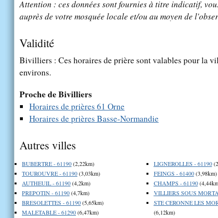
Attention : ces données sont fournies à titre indicatif, vou
auprès de votre mosquée locale et/ou au moyen de l'obser
Validité
Bivilliers : Ces horaires de prière sont valables pour la vi
environs.
Proche de Bivilliers
Horaires de prières 61 Orne
Horaires de prières Basse-Normandie
Autres villes
BUBERTRE - 61190
(2,22km)
LIGNEROLLES - 61190
(2
TOUROUVRE - 61190
(3,03km)
FEINGS - 61400
(3,98km)
AUTHEUIL - 61190
(4,2km)
CHAMPS - 61190
(4,44km
PREPOTIN - 61190
(4,7km)
VILLIERS SOUS MORTAG
BRESOLETTES - 61190
(5,65km)
STE CERONNE LES MOR
MALETABLE - 61290
(6,47km)
(6,12km)