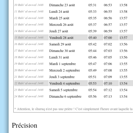
Dimanche 23 août
05:31
06:53
13:58
10 Rabi' al-awwal 1448
Lundi 24 août
05:33
06:55
13:58
11 Rabi' al-awwal 1448
Mardi 25 août
05:35
06:56
13:57
12 Rabi' al-awwal 1448
Mercredi 26 août
05:37
06:57
13:57
13 Rabi' al-awwal 1448
Jeudi 27 août
05:39
06:59
13:57
14 Rabi' al-awwal 1448
Vendredi 28 août
05:40
07:00
13:57
15 Rabi' al-awwal 1448
Samedi 29 août
05:42
07:02
13:56
16 Rabi' al-awwal 1448
Dimanche 30 août
05:44
07:03
13:56
17 Rabi' al-awwal 1448
Lundi 31 août
05:46
07:05
13:56
18 Rabi' al-awwal 1448
Mardi 1 septembre
05:47
07:06
13:55
19 Rabi' al-awwal 1448
Mercredi 2 septembre
05:49
07:08
13:55
20 Rabi' al-awwal 1448
Jeudi 3 septembre
05:51
07:09
13:55
21 Rabi' al-awwal 1448
Vendredi 4 septembre
05:53
07:10
13:54
22 Rabi' al-awwal 1448
Samedi 5 septembre
05:54
07:12
13:54
23 Rabi' al-awwal 1448
Dimanche 6 septembre
05:56
07:13
13:54
24 Rabi' al-awwal 1448
* Attention, le shuruq n'est pas une prière ! C'est simplement l'heure avant laquelle l
Précision