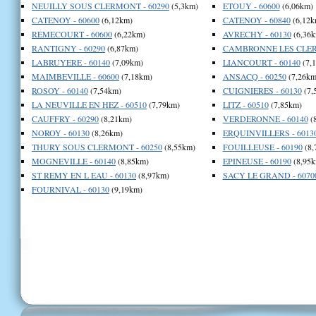
NEUILLY SOUS CLERMONT - 60290
(5,3km)
ETOUY - 60600
(6,06km)
CATENOY - 60600
(6,12km)
CATENOY - 60840
(6,12k
REMECOURT - 60600
(6,22km)
AVRECHY - 60130
(6,36k
RANTIGNY - 60290
(6,87km)
CAMBRONNE LES CLER
LABRUYERE - 60140
(7,09km)
LIANCOURT - 60140
(7,
MAIMBEVILLE - 60600
(7,18km)
ANSACQ - 60250
(7,26km
ROSOY - 60140
(7,54km)
CUIGNIERES - 60130
(7,
LA NEUVILLE EN HEZ - 60510
(7,79km)
LITZ - 60510
(7,85km)
CAUFFRY - 60290
(8,21km)
VERDERONNE - 60140
(
NOROY - 60130
(8,26km)
ERQUINVILLERS - 6013
THURY SOUS CLERMONT - 60250
(8,55km)
FOUILLEUSE - 60190
(8,
MOGNEVILLE - 60140
(8,85km)
EPINEUSE - 60190
(8,95k
ST REMY EN L EAU - 60130
(8,97km)
SACY LE GRAND - 6070
FOURNIVAL - 60130
(9,19km)