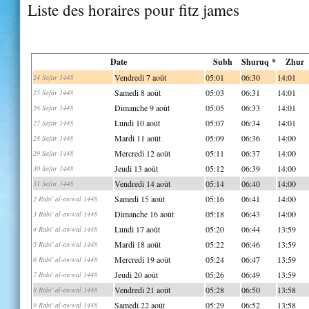
Liste des horaires pour fitz james
Date
Subh
Shuruq *
Zhur
Vendredi 7 août
05:01
06:30
14:01
24 Safar 1448
Samedi 8 août
05:03
06:31
14:01
25 Safar 1448
Dimanche 9 août
05:05
06:33
14:01
26 Safar 1448
Lundi 10 août
05:07
06:34
14:01
27 Safar 1448
Mardi 11 août
05:09
06:36
14:00
28 Safar 1448
Mercredi 12 août
05:11
06:37
14:00
29 Safar 1448
Jeudi 13 août
05:12
06:39
14:00
30 Safar 1448
Vendredi 14 août
05:14
06:40
14:00
31 Safar 1448
Samedi 15 août
05:16
06:41
14:00
2 Rabi' al-awwal 1448
Dimanche 16 août
05:18
06:43
14:00
3 Rabi' al-awwal 1448
Lundi 17 août
05:20
06:44
13:59
4 Rabi' al-awwal 1448
Mardi 18 août
05:22
06:46
13:59
5 Rabi' al-awwal 1448
Mercredi 19 août
05:24
06:47
13:59
6 Rabi' al-awwal 1448
Jeudi 20 août
05:26
06:49
13:59
7 Rabi' al-awwal 1448
Vendredi 21 août
05:28
06:50
13:58
8 Rabi' al-awwal 1448
Samedi 22 août
05:29
06:52
13:58
9 Rabi' al-awwal 1448