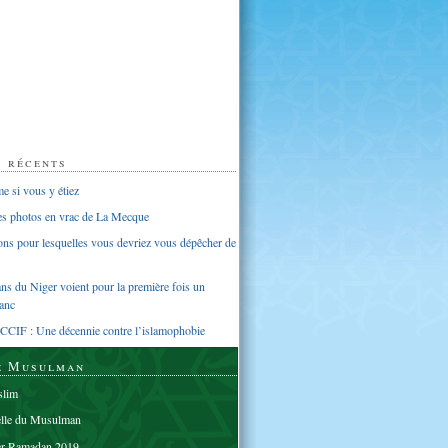
s récents
 si vous y étiez
ues photos en vrac de La Mecque
sons pour lesquelles vous devriez vous dépêcher de
s du Niger voient pour la première fois un
anc
CCIF : Une décennie contre l’islamophobie
e Musulman
lim
elle du Musulman
er Ramadan 2019