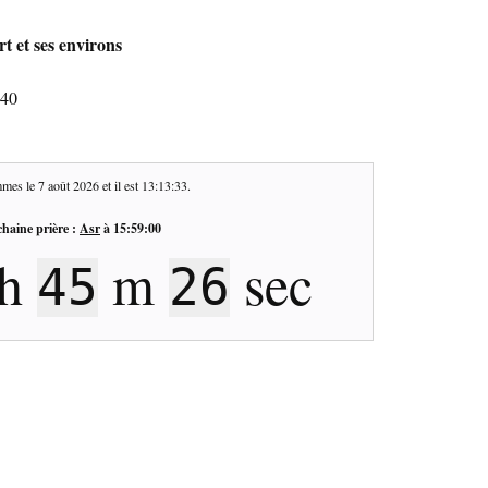
t et ses environs
140
mes le
7 août 2026
et il est
13:13:33
.
haine prière :
Asr
à
15:59:00
h
m
sec
45
26