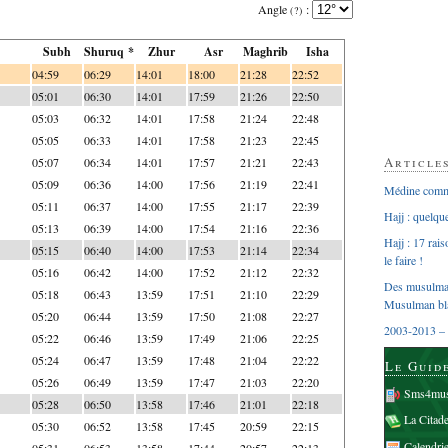
Angle
:
(?)
Subh
Shuruq *
Zhur
Asr
Maghrib
Isha
04:59
06:29
14:01
18:00
21:28
22:52
05:01
06:30
14:01
17:59
21:26
22:50
05:03
06:32
14:01
17:58
21:24
22:48
05:05
06:33
14:01
17:58
21:23
22:45
Article
05:07
06:34
14:01
17:57
21:21
22:43
05:09
06:36
14:00
17:56
21:19
22:41
Médine comme
05:11
06:37
14:00
17:55
21:17
22:39
Hajj : quelq
05:13
06:39
14:00
17:54
21:16
22:36
Hajj : 17 rai
05:15
06:40
14:00
17:53
21:14
22:34
le faire !
05:16
06:42
14:00
17:52
21:12
22:32
Des musulman
05:18
06:43
13:59
17:51
21:10
22:29
Musulman bl
05:20
06:44
13:59
17:50
21:08
22:27
2003-2013 – 
05:22
06:46
13:59
17:49
21:06
22:25
05:24
06:47
13:59
17:48
21:04
22:22
Le Guid
05:26
06:49
13:59
17:47
21:03
22:20
Sms4mus
05:28
06:50
13:58
17:46
21:01
22:18
La Citad
05:30
06:52
13:58
17:45
20:59
22:15
Calendri
05:31
06:53
13:58
17:44
20:57
22:13