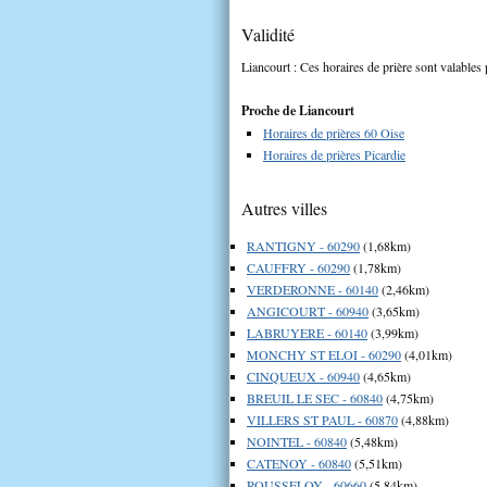
Validité
Liancourt : Ces horaires de prière sont valables 
Proche de Liancourt
Horaires de prières 60 Oise
Horaires de prières Picardie
Autres villes
RANTIGNY - 60290
(1,68km)
CAUFFRY - 60290
(1,78km)
VERDERONNE - 60140
(2,46km)
ANGICOURT - 60940
(3,65km)
LABRUYERE - 60140
(3,99km)
MONCHY ST ELOI - 60290
(4,01km)
CINQUEUX - 60940
(4,65km)
BREUIL LE SEC - 60840
(4,75km)
VILLERS ST PAUL - 60870
(4,88km)
NOINTEL - 60840
(5,48km)
CATENOY - 60840
(5,51km)
ROUSSELOY - 60660
(5,84km)