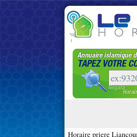
|
Horaire priere Liancou