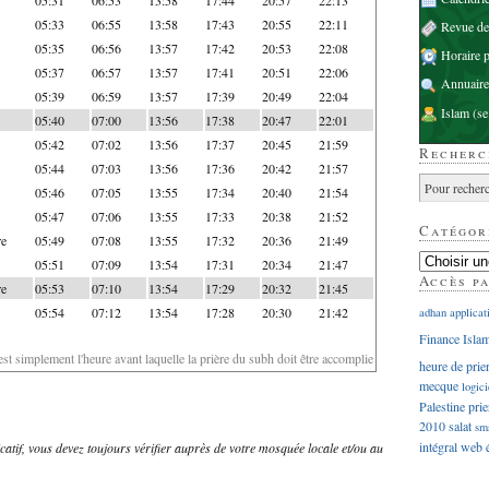
05:33
06:55
13:58
17:43
20:55
22:11
Revue d
05:35
06:56
13:57
17:42
20:53
22:08
Horaire p
05:37
06:57
13:57
17:41
20:51
22:06
Annuaire
05:39
06:59
13:57
17:39
20:49
22:04
Islam
(se
05:40
07:00
13:56
17:38
20:47
22:01
05:42
07:02
13:56
17:37
20:45
21:59
Recherc
05:44
07:03
13:56
17:36
20:42
21:57
05:46
07:05
13:55
17:34
20:40
21:54
05:47
07:06
13:55
17:33
20:38
21:52
Catégor
re
05:49
07:08
13:55
17:32
20:36
21:49
05:51
07:09
13:54
17:31
20:34
21:47
Accès p
re
05:53
07:10
13:54
17:29
20:32
21:45
05:54
07:12
13:54
17:28
20:30
21:42
adhan
applicat
Finance Isla
'est simplement l'heure avant laquelle la prière du subh doit être accomplie
heure de prie
mecque
logici
Palestine
prie
2010
salat
sm
intégral
web
dicatif, vous devez toujours vérifier auprès de votre mosquée locale et/ou au