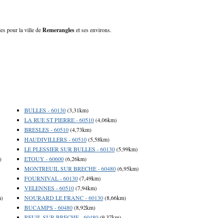
es pour la ville de
Remerangles
et ses environs.
BULLES - 60130
(3,31km)
LA RUE ST PIERRE - 60510
(4,06km)
BRESLES - 60510
(4,73km)
HAUDIVILLERS - 60510
(5,58km)
LE PLESSIER SUR BULLES - 60130
(5,99km)
)
ETOUY - 60600
(6,26km)
MONTREUIL SUR BRECHE - 60480
(6,95km)
FOURNIVAL - 60130
(7,49km)
VELENNES - 60510
(7,94km)
m)
NOURARD LE FRANC - 60130
(8,66km)
BUCAMPS - 60480
(8,92km)
REUIL SUR BRECHE - 60480
(9,37km)