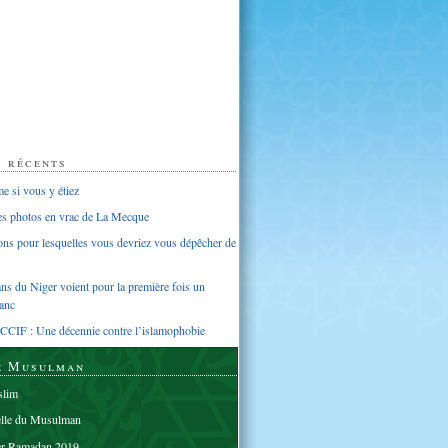
s récents
 si vous y étiez
ues photos en vrac de La Mecque
sons pour lesquelles vous devriez vous dépêcher de
s du Niger voient pour la première fois un
anc
CCIF : Une décennie contre l’islamophobie
e Musulman
lim
elle du Musulman
er Ramadan 2019