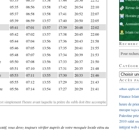
05:35
06:56
13:58
17:42
20:54
22:10
Revue d
05:37
06:58
13:58
17:41
20:52
22:07
Horaire p
05:39
06:59
13:57
17:40
20:50
22:05
Annuaire
05:41
07:01
13:57
17:39
20:48
22:02
Islam
(se
05:42
07:02
13:57
17:38
20:45
22:00
05:44
07:04
13:56
17:36
20:43
21:58
Recherc
05:46
07:05
13:56
17:35
20:41
21:55
05:48
07:07
13:56
17:34
20:39
21:53
e
05:50
07:08
13:56
17:33
20:37
21:50
Catégor
05:51
07:10
13:55
17:31
20:35
21:48
e
05:53
07:11
13:55
17:30
20:33
21:46
Accès p
05:55
07:12
13:55
17:29
20:31
21:43
re
05:56
07:14
13:54
17:27
20:29
21:41
adhan
applicat
Finance Isla
'est simplement l'heure avant laquelle la prière du subh doit être accomplie
heure de prie
mecque
logici
Palestine
prie
2010
salat
sm
intégral
web
dicatif, vous devez toujours vérifier auprès de votre mosquée locale et/ou au