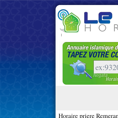
|
Horaire priere Remeran