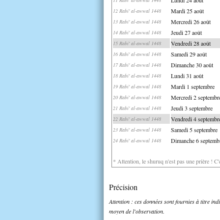
Mardi 25 août
12 Rabi' al-awwal 1448
Mercredi 26 août
13 Rabi' al-awwal 1448
Jeudi 27 août
14 Rabi' al-awwal 1448
Vendredi 28 août
15 Rabi' al-awwal 1448
Samedi 29 août
16 Rabi' al-awwal 1448
Dimanche 30 août
17 Rabi' al-awwal 1448
Lundi 31 août
18 Rabi' al-awwal 1448
Mardi 1 septembre
19 Rabi' al-awwal 1448
Mercredi 2 septembr
20 Rabi' al-awwal 1448
Jeudi 3 septembre
21 Rabi' al-awwal 1448
Vendredi 4 septembr
22 Rabi' al-awwal 1448
Samedi 5 septembre
23 Rabi' al-awwal 1448
Dimanche 6 septemb
24 Rabi' al-awwal 1448
* Attention, le shuruq n'est pas une prière ! C
Précision
Attention : ces données sont fournies à titre in
moyen de l'observation.