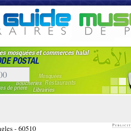
Publicit
gles - 60510