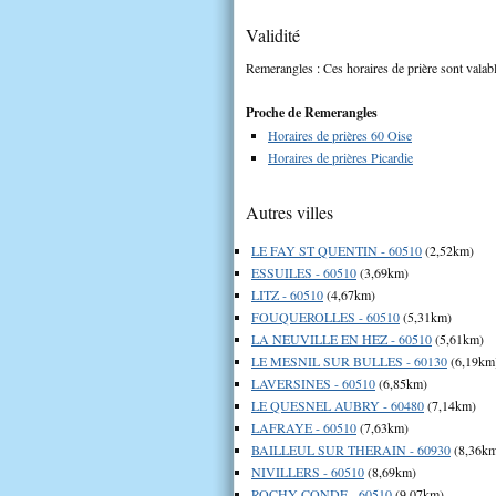
Validité
Remerangles : Ces horaires de prière sont valabl
Proche de Remerangles
Horaires de prières 60 Oise
Horaires de prières Picardie
Autres villes
LE FAY ST QUENTIN - 60510
(2,52km)
ESSUILES - 60510
(3,69km)
LITZ - 60510
(4,67km)
FOUQUEROLLES - 60510
(5,31km)
LA NEUVILLE EN HEZ - 60510
(5,61km)
LE MESNIL SUR BULLES - 60130
(6,19km
LAVERSINES - 60510
(6,85km)
LE QUESNEL AUBRY - 60480
(7,14km)
LAFRAYE - 60510
(7,63km)
BAILLEUL SUR THERAIN - 60930
(8,36k
NIVILLERS - 60510
(8,69km)
ROCHY CONDE - 60510
(9,07km)