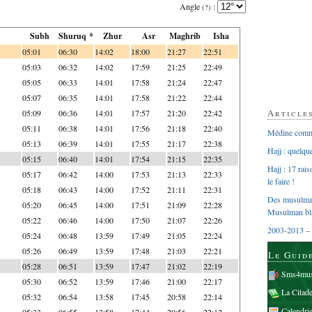
Angle
:
(?)
Subh
Shuruq *
Zhur
Asr
Maghrib
Isha
05:01
06:30
14:02
18:00
21:27
22:51
05:03
06:32
14:02
17:59
21:25
22:49
05:05
06:33
14:01
17:58
21:24
22:47
05:07
06:35
14:01
17:58
21:22
22:44
Article
05:09
06:36
14:01
17:57
21:20
22:42
05:11
06:38
14:01
17:56
21:18
22:40
Médine comme
05:13
06:39
14:01
17:55
21:17
22:38
Hajj : quelq
05:15
06:40
14:01
17:54
21:15
22:35
Hajj : 17 rai
05:17
06:42
14:00
17:53
21:13
22:33
le faire !
05:18
06:43
14:00
17:52
21:11
22:31
Des musulman
05:20
06:45
14:00
17:51
21:09
22:28
Musulman bl
05:22
06:46
14:00
17:50
21:07
22:26
2003-2013 – 
05:24
06:48
13:59
17:49
21:05
22:24
05:26
06:49
13:59
17:48
21:03
22:21
Le Guid
05:28
06:51
13:59
17:47
21:02
22:19
Sms4mus
05:30
06:52
13:59
17:46
21:00
22:17
La Citad
05:32
06:54
13:58
17:45
20:58
22:14
Calendri
05:33
06:55
13:58
17:44
20:56
22:12