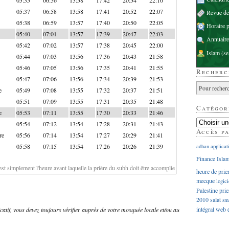
05:37
06:58
13:58
17:41
20:52
22:07
Revue d
05:38
06:59
13:57
17:40
20:50
22:05
Horaire p
05:40
07:01
13:57
17:39
20:47
22:03
Annuaire
05:42
07:02
13:57
17:38
20:45
22:00
Islam
(se
05:44
07:03
13:56
17:36
20:43
21:58
05:46
07:05
13:56
17:35
20:41
21:55
Recherc
05:47
07:06
13:56
17:34
20:39
21:53
e
05:49
07:08
13:55
17:32
20:37
21:51
05:51
07:09
13:55
17:31
20:35
21:48
Catégor
e
05:53
07:11
13:55
17:30
20:33
21:46
05:54
07:12
13:54
17:28
20:31
21:43
Accès p
re
05:56
07:14
13:54
17:27
20:29
21:41
05:58
07:15
13:54
17:26
20:26
21:39
adhan
applicat
Finance Isla
'est simplement l'heure avant laquelle la prière du subh doit être accomplie
heure de prie
mecque
logici
Palestine
prie
2010
salat
sm
intégral
web
dicatif, vous devez toujours vérifier auprès de votre mosquée locale et/ou au