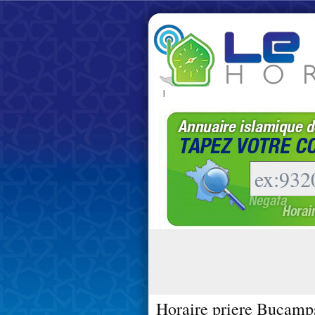
|
Horaire priere Bucamp