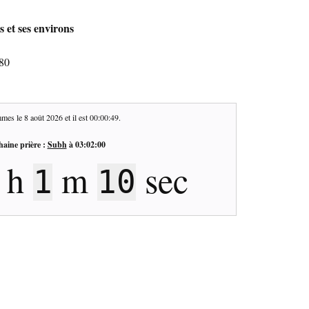
 et ses environs
80
mes le
8 août 2026
et il est
00:00:50
.
haine prière :
Subh
à
03:02:00
h
m
sec
3
1
9