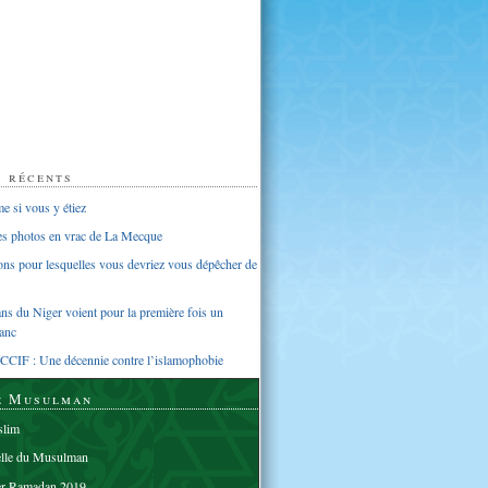
s récents
 si vous y étiez
ues photos en vrac de La Mecque
sons pour lesquelles vous devriez vous dépêcher de
s du Niger voient pour la première fois un
anc
CCIF : Une décennie contre l’islamophobie
e Musulman
lim
elle du Musulman
er Ramadan 2019