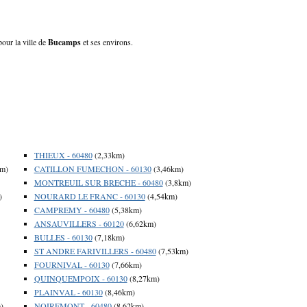
our la ville de
Bucamps
et ses environs.
THIEUX - 60480
(2,33km)
km)
CATILLON FUMECHON - 60130
(3,46km)
MONTREUIL SUR BRECHE - 60480
(3,8km)
)
NOURARD LE FRANC - 60130
(4,54km)
CAMPREMY - 60480
(5,38km)
ANSAUVILLERS - 60120
(6,62km)
BULLES - 60130
(7,18km)
ST ANDRE FARIVILLERS - 60480
(7,53km)
FOURNIVAL - 60130
(7,66km)
QUINQUEMPOIX - 60130
(8,27km)
PLAINVAL - 60130
(8,46km)
)
NOIREMONT - 60480
(8,62km)