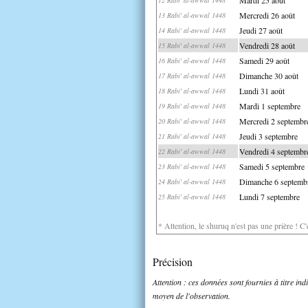
Mercredi 26 août
13 Rabi' al-awwal 1448
Jeudi 27 août
14 Rabi' al-awwal 1448
Vendredi 28 août
15 Rabi' al-awwal 1448
Samedi 29 août
16 Rabi' al-awwal 1448
Dimanche 30 août
17 Rabi' al-awwal 1448
Lundi 31 août
18 Rabi' al-awwal 1448
Mardi 1 septembre
19 Rabi' al-awwal 1448
Mercredi 2 septembr
20 Rabi' al-awwal 1448
Jeudi 3 septembre
21 Rabi' al-awwal 1448
Vendredi 4 septembr
22 Rabi' al-awwal 1448
Samedi 5 septembre
23 Rabi' al-awwal 1448
Dimanche 6 septemb
24 Rabi' al-awwal 1448
Lundi 7 septembre
25 Rabi' al-awwal 1448
* Attention, le shuruq n'est pas une prière ! C
Précision
Attention : ces données sont fournies à titre in
moyen de l'observation.