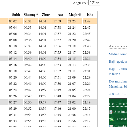
Angle
:
(?)
Subh
Shuruq *
Zhur
Asr
Maghrib
Isha
05:02
06:32
14:01
17:59
21:25
22:49
05:04
06:33
14:01
17:58
21:24
22:47
05:06
06:34
14:01
17:57
21:22
22:45
05:08
06:36
14:01
17:57
21:20
22:42
Article
05:10
06:37
14:01
17:56
21:18
22:40
05:12
06:39
14:01
17:55
21:17
22:38
Médine comme
05:14
06:40
14:00
17:54
21:15
22:36
Hajj : quelq
05:16
06:42
14:00
17:53
21:13
22:33
Hajj : 17 rai
05:18
06:43
14:00
17:52
21:11
22:31
le faire !
05:20
06:44
14:00
17:51
21:09
22:29
Des musulman
05:22
06:46
14:00
17:50
21:07
22:26
Musulman bl
05:24
06:47
13:59
17:49
21:05
22:24
2003-2013 – 
05:26
06:49
13:59
17:48
21:04
22:22
05:27
06:50
13:59
17:47
21:02
22:19
Le Guid
05:29
06:52
13:59
17:46
21:00
22:17
Sms4mus
05:31
06:53
13:58
17:45
20:58
22:14
La Citad
05:33
06:55
13:58
17:43
20:56
22:12
Calendri
05:35
06:56
13:58
17:42
20:54
22:10