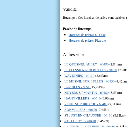
Validité
Bucamps : Ces horaires de prière sont valables p
Proche de Bucamps
Horaires de prières 60 Oise
Horaires de prières Picardie
Autres villes
LE QUESNEL AUBRY - 60480
(1,84km)
LE PLESSIER SUR BULLES - 60130
(2,98
WAVIGNIES - 60130
(3,64km)
LE MESNIL SUR BULLES - 60130
(4,42km
ESSUILES - 60510
(5,29km)
NOYERS ST MARTIN - 60480
(5,53km)
HAUDIVILLERS - 60510
(6,96km)
REUIL SUR BRECHE - 60480
(7,31km)
BONVILLERS - 60120
(7,65km)
ST JUST EN CHAUSSEE - 60130
(8,12km)
STE EUSOYE - 60480
(8,45km)
LA NEUVILLE ST PIERRE - 60480
(8,51km