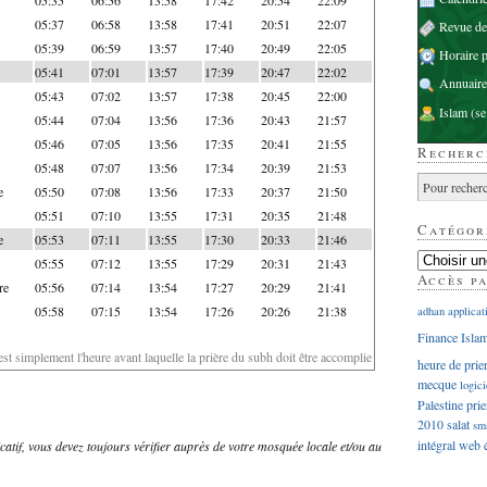
05:37
06:58
13:58
17:41
20:51
22:07
Revue d
05:39
06:59
13:57
17:40
20:49
22:05
Horaire p
05:41
07:01
13:57
17:39
20:47
22:02
Annuaire
05:43
07:02
13:57
17:38
20:45
22:00
Islam
(se
05:44
07:04
13:56
17:36
20:43
21:57
05:46
07:05
13:56
17:35
20:41
21:55
Recherc
05:48
07:07
13:56
17:34
20:39
21:53
e
05:50
07:08
13:56
17:33
20:37
21:50
05:51
07:10
13:55
17:31
20:35
21:48
Catégor
e
05:53
07:11
13:55
17:30
20:33
21:46
05:55
07:12
13:55
17:29
20:31
21:43
Accès p
re
05:56
07:14
13:54
17:27
20:29
21:41
05:58
07:15
13:54
17:26
20:26
21:38
adhan
applicat
Finance Isla
'est simplement l'heure avant laquelle la prière du subh doit être accomplie
heure de prie
mecque
logici
Palestine
prie
2010
salat
sm
intégral
web
dicatif, vous devez toujours vérifier auprès de votre mosquée locale et/ou au