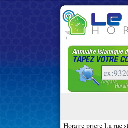
|
Horaire priere La rue s