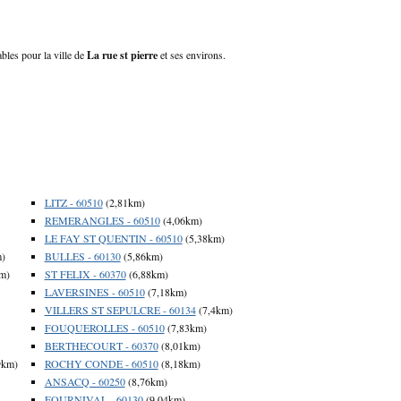
ables pour la ville de
La rue st pierre
et ses environs.
LITZ - 60510
(2,81km)
REMERANGLES - 60510
(4,06km)
LE FAY ST QUENTIN - 60510
(5,38km)
m)
BULLES - 60130
(5,86km)
m)
ST FELIX - 60370
(6,88km)
LAVERSINES - 60510
(7,18km)
VILLERS ST SEPULCRE - 60134
(7,4km)
FOUQUEROLLES - 60510
(7,83km)
BERTHECOURT - 60370
(8,01km)
9km)
ROCHY CONDE - 60510
(8,18km)
ANSACQ - 60250
(8,76km)
FOURNIVAL - 60130
(9,04km)