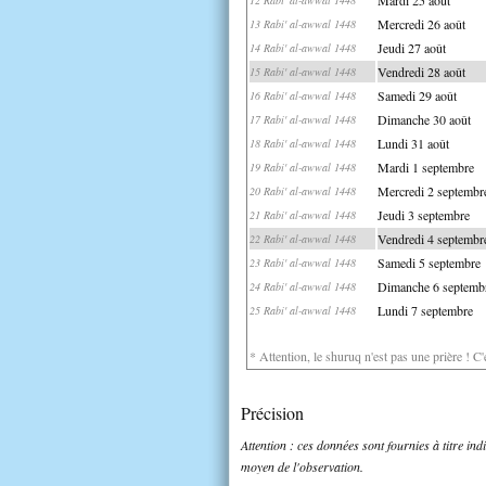
Mercredi 26 août
13 Rabi' al-awwal 1448
Jeudi 27 août
14 Rabi' al-awwal 1448
Vendredi 28 août
15 Rabi' al-awwal 1448
Samedi 29 août
16 Rabi' al-awwal 1448
Dimanche 30 août
17 Rabi' al-awwal 1448
Lundi 31 août
18 Rabi' al-awwal 1448
Mardi 1 septembre
19 Rabi' al-awwal 1448
Mercredi 2 septembr
20 Rabi' al-awwal 1448
Jeudi 3 septembre
21 Rabi' al-awwal 1448
Vendredi 4 septembr
22 Rabi' al-awwal 1448
Samedi 5 septembre
23 Rabi' al-awwal 1448
Dimanche 6 septemb
24 Rabi' al-awwal 1448
Lundi 7 septembre
25 Rabi' al-awwal 1448
* Attention, le shuruq n'est pas une prière ! C
Précision
Attention : ces données sont fournies à titre in
moyen de l'observation.