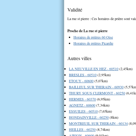
Validité
La rue st pierre : Ces horaires de prière sont val
Proche de La rue st pierre
Horaires de prières 60 Oise
Horaires de prières Picardie
Autres villes
LA NEUVILLE EN HEZ - 60510
(2,45km)
BRESLES - 60510
(2,95km)
ETOUY - 60600
(5,07km)
BAILLEUL SUR THERAIN - 60930
(5,57k
THURY SOUS CLERMONT - 60250
(6,41k
HERMES - 60370
(6,95km)
AGNETZ - 60600
(7,34km)
ESSUILES - 60510
(7,65km)
HONDAINVILLE - 60250
(8km)
MONTREUIL SUR THERAIN - 60134
(8,0
HEILLES - 60250
(8,74km)
AIRION - 60600
(9,01km)