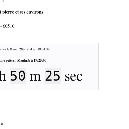
 pierre et ses environs
 - 60510
mes le
8 août 2026
et il est
18:34:35
.
ine prière :
Maghrib
à
19:25:00
h
m
sec
50
24
re