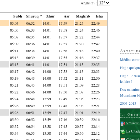
Angle
:
(?)
Subh
Shuruq *
Zhur
Asr
Maghrib
Isha
05:03
06:32
14:01
17:59
21:25
22:49
05:05
06:33
14:01
17:58
21:24
22:46
05:07
06:35
14:01
17:57
21:22
22:44
05:09
06:36
14:01
17:57
21:20
22:42
Article
05:11
06:38
14:01
17:56
21:18
22:40
05:13
06:39
14:01
17:55
21:16
22:37
Médine comme
05:15
06:41
14:01
17:54
21:15
22:35
Hajj : quelq
05:17
06:42
14:00
17:53
21:13
22:33
Hajj : 17 rai
05:19
06:43
14:00
17:52
21:11
22:30
le faire !
05:21
06:45
14:00
17:51
21:09
22:28
Des musulman
05:22
06:46
14:00
17:50
21:07
22:26
Musulman bl
05:24
06:48
13:59
17:49
21:05
22:23
2003-2013 – 
05:26
06:49
13:59
17:48
21:03
22:21
05:28
06:51
13:59
17:47
21:01
22:19
Le Guid
05:30
06:52
13:59
17:46
20:59
22:16
Sms4mus
05:32
06:54
13:58
17:45
20:57
22:14
La Citad
05:34
06:55
13:58
17:44
20:56
22:12
Calendri
05:35
06:56
13:58
17:42
20:54
22:09