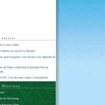
s récents
 si vous y étiez
ues photos en vrac de La Mecque
sons pour lesquelles vous devriez vous dépêcher de
s du Niger voient pour la première fois un
anc
CCIF : Une décennie contre l’islamophobie
e Musulman
lim
elle du Musulman
er Ramadan 2019