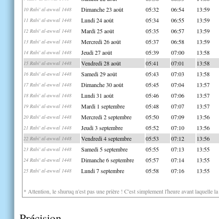
Dimanche 23 août
05:32
06:54
13:59
10 Rabi' al-awwal 1448
Lundi 24 août
05:34
06:55
13:59
11 Rabi' al-awwal 1448
Mardi 25 août
05:35
06:57
13:59
12 Rabi' al-awwal 1448
Mercredi 26 août
05:37
06:58
13:59
13 Rabi' al-awwal 1448
Jeudi 27 août
05:39
07:00
13:58
14 Rabi' al-awwal 1448
Vendredi 28 août
05:41
07:01
13:58
15 Rabi' al-awwal 1448
Samedi 29 août
05:43
07:03
13:58
16 Rabi' al-awwal 1448
Dimanche 30 août
05:45
07:04
13:57
17 Rabi' al-awwal 1448
Lundi 31 août
05:46
07:06
13:57
18 Rabi' al-awwal 1448
Mardi 1 septembre
05:48
07:07
13:57
19 Rabi' al-awwal 1448
Mercredi 2 septembre
05:50
07:09
13:56
20 Rabi' al-awwal 1448
Jeudi 3 septembre
05:52
07:10
13:56
21 Rabi' al-awwal 1448
Vendredi 4 septembre
05:53
07:12
13:56
22 Rabi' al-awwal 1448
Samedi 5 septembre
05:55
07:13
13:55
23 Rabi' al-awwal 1448
Dimanche 6 septembre
05:57
07:14
13:55
24 Rabi' al-awwal 1448
Lundi 7 septembre
05:58
07:16
13:55
25 Rabi' al-awwal 1448
* Attention, le shuruq n'est pas une prière ! C'est simplement l'heure avant laquelle l
Précision