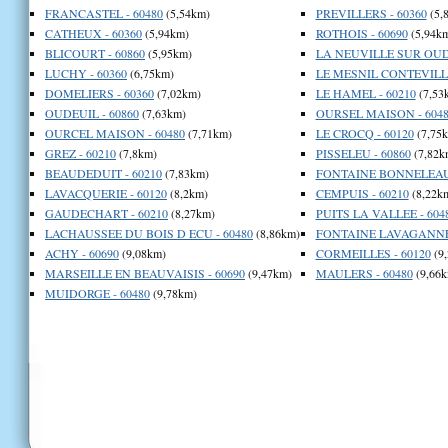
FRANCASTEL - 60480
(5,54km)
PREVILLERS - 60360
(5,
CATHEUX - 60360
(5,94km)
ROTHOIS - 60690
(5,94k
BLICOURT - 60860
(5,95km)
LA NEUVILLE SUR OUDE
LUCHY - 60360
(6,75km)
LE MESNIL CONTEVILLE
DOMELIERS - 60360
(7,02km)
LE HAMEL - 60210
(7,53
OUDEUIL - 60860
(7,63km)
OURSEL MAISON - 6048
OURCEL MAISON - 60480
(7,71km)
LE CROCQ - 60120
(7,75
GREZ - 60210
(7,8km)
PISSELEU - 60860
(7,82k
BEAUDEDUIT - 60210
(7,83km)
FONTAINE BONNELEAU 
LAVACQUERIE - 60120
(8,2km)
CEMPUIS - 60210
(8,22k
GAUDECHART - 60210
(8,27km)
PUITS LA VALLEE - 604
LACHAUSSEE DU BOIS D ECU - 60480
(8,86km)
FONTAINE LAVAGANNE 
ACHY - 60690
(9,08km)
CORMEILLES - 60120
(9
MARSEILLE EN BEAUVAISIS - 60690
(9,47km)
MAULERS - 60480
(9,66k
MUIDORGE - 60480
(9,78km)