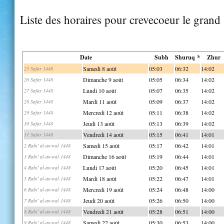
Liste des horaires pour crevecoeur le grand
Date
Subh
Shuruq *
Zhur
Samedi 8 août
05:03
06:32
14:02
25 Safar 1448
Dimanche 9 août
05:05
06:34
14:02
26 Safar 1448
Lundi 10 août
05:07
06:35
14:02
27 Safar 1448
Mardi 11 août
05:09
06:37
14:02
28 Safar 1448
Mercredi 12 août
05:11
06:38
14:02
29 Safar 1448
Jeudi 13 août
05:13
06:39
14:02
30 Safar 1448
Vendredi 14 août
05:15
06:41
14:01
31 Safar 1448
Samedi 15 août
05:17
06:42
14:01
2 Rabi' al-awwal 1448
Dimanche 16 août
05:19
06:44
14:01
3 Rabi' al-awwal 1448
Lundi 17 août
05:20
06:45
14:01
4 Rabi' al-awwal 1448
Mardi 18 août
05:22
06:47
14:01
5 Rabi' al-awwal 1448
Mercredi 19 août
05:24
06:48
14:00
6 Rabi' al-awwal 1448
Jeudi 20 août
05:26
06:50
14:00
7 Rabi' al-awwal 1448
Vendredi 21 août
05:28
06:51
14:00
8 Rabi' al-awwal 1448
Samedi 22 août
05:30
06:53
14:00
9 Rabi' al-awwal 1448